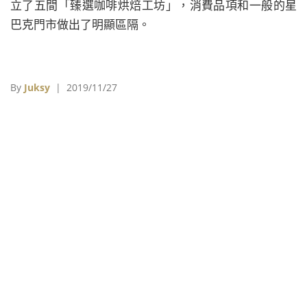
立了五間「臻選咖啡烘焙工坊」，消費品項和一般的星
巴克門市做出了明顯區隔。
By
Juksy
| 2019/11/27