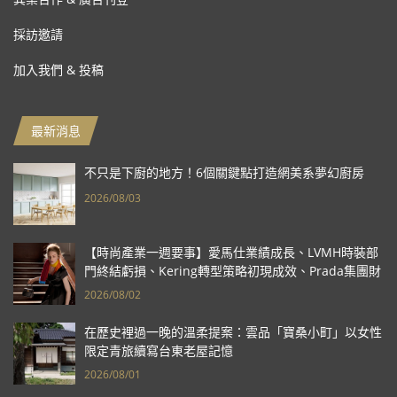
採訪邀請
加入我們 & 投稿
最新消息
不只是下廚的地方！6個關鍵點打造網美系夢幻廚房
2026/08/03
【時尚產業一週要事】愛馬仕業績成長、LVMH時裝部
門終結虧損、Kering轉型策略初現成效、Prada集團財
報亮眼
2026/08/02
在歷史裡過一晚的溫柔提案：雲品「寶桑小町」以女性
限定青旅續寫台東老屋記憶
2026/08/01