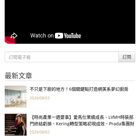
訂閱
最新文章
不只是下廚的地方！6個關鍵點打造網美系夢幻廚房
2026/08/03
【時尚產業一週要事】愛馬仕業績成長、LVMH時裝部
門終結虧損、Kering轉型策略初現成效、Prada集團財
報亮眼
2026/08/02