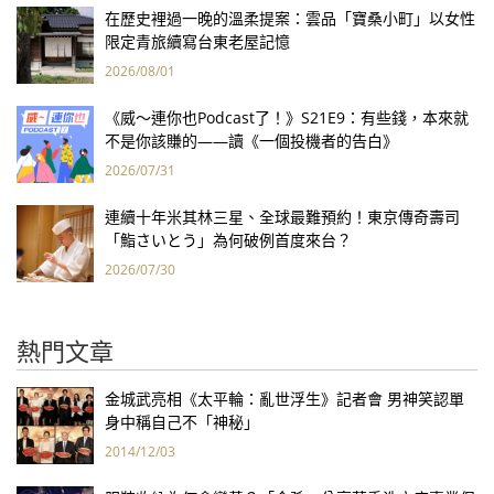
在歷史裡過一晚的溫柔提案：雲品「寶桑小町」以女性
限定青旅續寫台東老屋記憶
2026/08/01
《威～連你也Podcast了！》S21E9：有些錢，本來就
不是你該賺的——讀《一個投機者的告白》
2026/07/31
連續十年米其林三星、全球最難預約！東京傳奇壽司
「鮨さいとう」為何破例首度來台？
2026/07/30
熱門文章
金城武亮相《太平輪：亂世浮生》記者會 男神笑認單
身中稱自己不「神秘」
2014/12/03