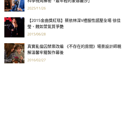
科學視角解密「最年輕的蒙娜麗莎」
2025/11/26
【2015金曲獎紅毯】蔡依林深V禮服性感壓全場 徐佳
瑩、魏如萱氣質爭艷
2015/06/28
真實亂倫囚禁案改編 《不存在的房間》場景設計師親
解溫馨牢籠製作幕後
2016/02/27