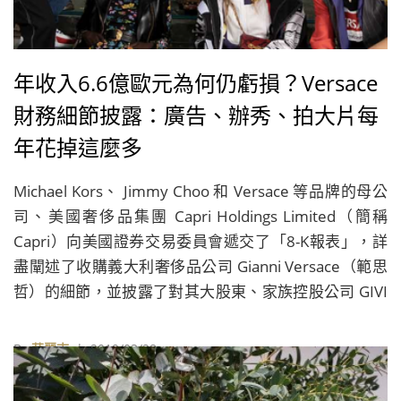
年收入6.6億歐元為何仍虧損？Versace
財務細節披露：廣告、辦秀、拍大片每
年花掉這麼多
Michael Kors、 Jimmy Choo 和 Versace 等品牌的母公
司、美國奢侈品集團 Capri Holdings Limited（簡稱
Capri）向美國證券交易委員會遞交了「8-K報表」，詳
盡闡述了收購義大利奢侈品公司 Gianni Versace（範思
哲）的細節，並披露了對其大股東、家族控股公司 GIVI
Holding SpA 的審計報表，揭示了 Gianni Versace 從
2015至2017年的具體財務資料及運作情況。
By
華麗志
| 2019/03/28