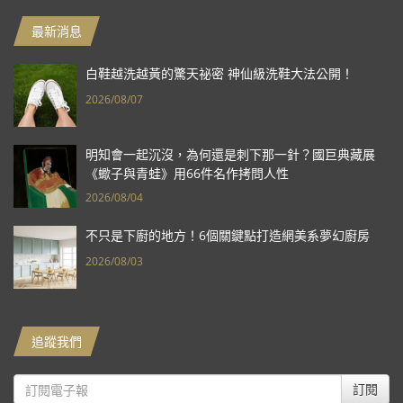
最新消息
白鞋越洗越黃的驚天祕密 神仙級洗鞋大法公開！
2026/08/07
明知會一起沉沒，為何還是刺下那一針？國巨典藏展
《蠍子與青蛙》用66件名作拷問人性
2026/08/04
不只是下廚的地方！6個關鍵點打造網美系夢幻廚房
2026/08/03
追蹤我們
訂閱