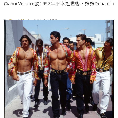
Gianni Versace於1997年不幸逝世後，妹妹Donatella
Versace成為品牌創意總監，帶領品牌走向21世紀，並
且鞏固品牌成為新世代首選品牌之一。
By
BeautiMode
| 2021/11/13