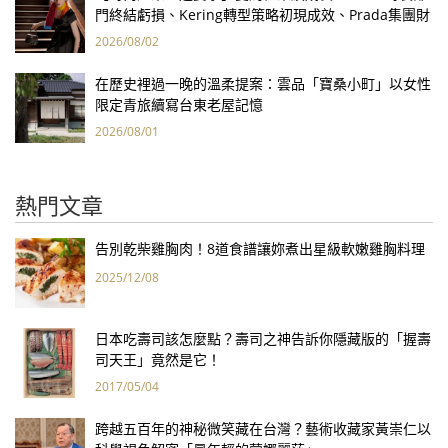
門終結虧損、Kering轉型策略初現成效、Prada集團財
報亮眼
2026/08/02
在歷史裡過一晚的溫柔提案：雲品「寶桑小町」以女性
限定青旅續寫台東老屋記憶
2026/08/01
熱門文章
告別乾柴雞胸肉！8道食譜讓妳煮出星級軟嫩雞胸料理
2025/12/08
日本吃壽司該怎麼點？壽司之神告訴你隱藏版的「握壽
司天王」竟然是它！
2017/05/04
跨越五百年的神秘微笑藏在台灣？藝術收藏家黃崇仁以