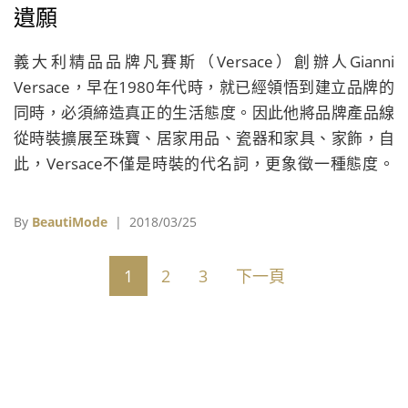
遺願
義大利精品品牌凡賽斯（Versace）創辦人Gianni
Versace，早在1980年代時，就已經領悟到建立品牌的
同時，必須締造真正的生活態度。因此他將品牌產品線
從時裝擴展至珠寶、居家用品、瓷器和家具、家飾，自
此，Versace不僅是時裝的代名詞，更象徵一種態度。
2018年，Versace及餐瓷品牌Rosenthal共同推出限量紀
念瓷器系列，慶祝彼此合作25週年。
By
BeautiMode
| 2018/03/25
1
2
3
下一頁