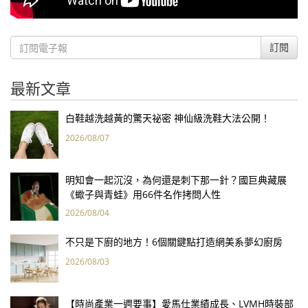
訂閱
最新文章
白鞋越洗越黃的驚天祕密 神仙級洗鞋大法公開！
2026/08/07
明知會一起沉沒，為何還是刺下那一針？國巨典藏展
《蠍子與青蛙》用66件名作拷問人性
2026/08/04
不只是下廚的地方！6個關鍵點打造網美系夢幻廚房
2026/08/03
【時尚產業一週要事】愛馬仕業績成長、LVMH時裝部