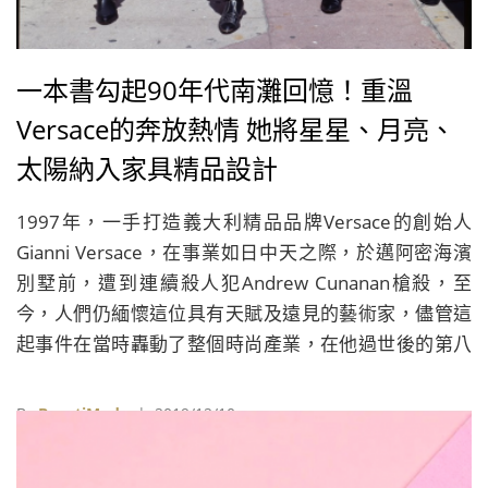
一本書勾起90年代南灘回憶！重溫
Versace的奔放熱情 她將星星、月亮、
太陽納入家具精品設計
1997年，一手打造義大利精品品牌Versace的創始人
Gianni Versace，在事業如日中天之際，於邁阿密海濱
別墅前，遭到連續殺人犯Andrew Cunanan槍殺，至
今，人們仍緬懷這位具有天賦及遠見的藝術家，儘管這
起事件在當時轟動了整個時尚產業，在他過世後的第八
天後，兇手卻畏罪自殺，使Gianni Versace的遇害原因
也成為時尚界的一大懸案。
By
BeautiMode
| 2019/12/10