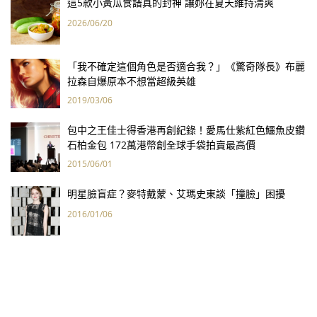
這5款小黃瓜食譜真的封神 讓妳在夏天維持清爽
2026/06/20
「我不確定這個角色是否適合我？」《驚奇隊長》布麗
拉森自爆原本不想當超級英雄
2019/03/06
包中之王佳士得香港再創紀錄！愛馬仕紫紅色鱷魚皮鑽
石柏金包 172萬港幣創全球手袋拍賣最高價
2015/06/01
明星臉盲症？麥特戴蒙、艾瑪史東談「撞臉」困擾
2016/01/06