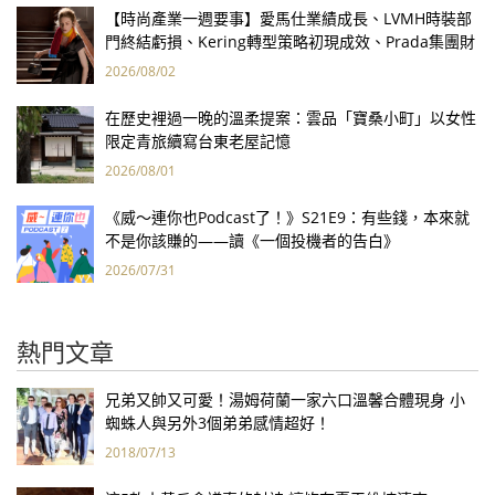
【時尚產業一週要事】愛馬仕業績成長、LVMH時裝部
門終結虧損、Kering轉型策略初現成效、Prada集團財
報亮眼
2026/08/02
在歷史裡過一晚的溫柔提案：雲品「寶桑小町」以女性
限定青旅續寫台東老屋記憶
2026/08/01
《威～連你也Podcast了！》S21E9：有些錢，本來就
不是你該賺的——讀《一個投機者的告白》
2026/07/31
熱門文章
兄弟又帥又可愛！湯姆荷蘭一家六口溫馨合體現身 小
蜘蛛人與另外3個弟弟感情超好！
2018/07/13