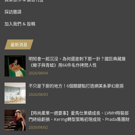
採訪邀請
加入我們 & 投稿
最新消息
明知會一起沉沒，為何還是刺下那一針？國巨典藏展
《蠍子與青蛙》用66件名作拷問人性
2026/08/04
不只是下廚的地方！6個關鍵點打造網美系夢幻廚房
2026/08/03
【時尚產業一週要事】愛馬仕業績成長、LVMH時裝部
門終結虧損、Kering轉型策略初現成效、Prada集團財
報亮眼
2026/08/02