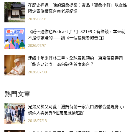
在歷史裡過一晚的溫柔提案：雲品「寶桑小町」以女性
限定青旅續寫台東老屋記憶
2026/08/01
《威～連你也Podcast了！》S21E9：有些錢，本來就
不是你該賺的——讀《一個投機者的告白》
2026/07/31
連續十年米其林三星、全球最難預約！東京傳奇壽司
「鮨さいとう」為何破例首度來台？
2026/07/30
熱門文章
兄弟又帥又可愛！湯姆荷蘭一家六口溫馨合體現身 小
蜘蛛人與另外3個弟弟感情超好！
2018/07/13