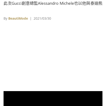
此次Gucci創意總監Alessandro Michele也以他與泰迪熊
之間的故事為啟發，創作出Kai x Gucci聯名系列，重溫
那些親密無間的童趣歲月。
By
BeautiMode
| 2021/03/30