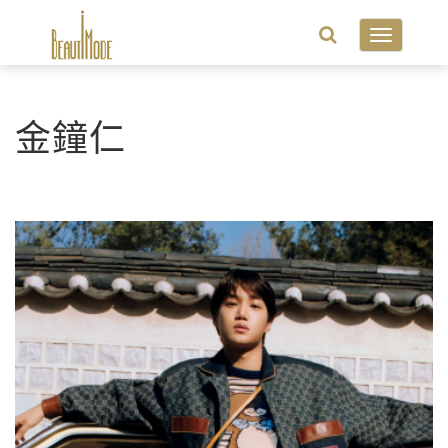
Toggle
navigatio
金鐘仁