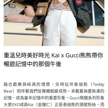
重溫兒時美好時光 Kai x Gucci熊熊帶你
暢遊記憶中的那個午後
融合歡樂與純真的情懷，兒時玩伴泰迪熊（Teddy
Bear）陪伴著我們從稚嫩蛻變成熟，承載著無憂無慮的
記憶，成為童年記憶中的重要形象。Gucci眼鏡系列形象
大使EXO成員Kai（金鐘仁）正是泰迪熊的頭號粉絲，而