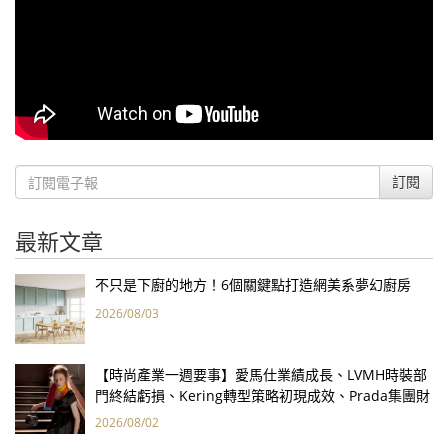
訂閱
最新文章
不只是下廚的地方！6個關鍵點打造網美系夢幻廚房
2026/08/03
【時尚產業一週要事】愛馬仕業績成長、LVMH時裝部
門終結虧損、Kering轉型策略初現成效、Prada集團財
報亮眼
2026/08/02