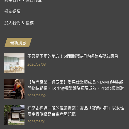
採訪邀請
加入我們 & 投稿
最新消息
不只是下廚的地方！6個關鍵點打造網美系夢幻廚房
2026/08/03
【時尚產業一週要事】愛馬仕業績成長、LVMH時裝部
門終結虧損、Kering轉型策略初現成效、Prada集團財
報亮眼
2026/08/02
在歷史裡過一晚的溫柔提案：雲品「寶桑小町」以女性
限定青旅續寫台東老屋記憶
2026/08/01