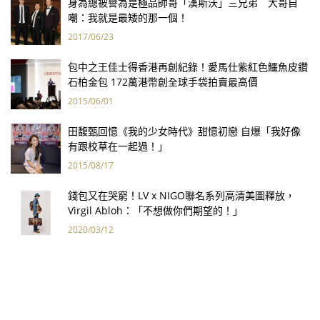
身為總被譽為是極品帥哥「漢斯沃」三兄弟 大哥自
嘲：我就是最矮的那一個！
2017/06/23
包中之王佳士得香港再創紀錄！愛馬仕紫紅色鱷魚皮鑽
石柏金包 172萬港幣創全球手袋拍賣最高價
2015/06/01
田馥甄回憶《我的少女時代》甜憶初戀 自爆「我好像
有跟校草在一起過！」
2015/08/17
錢包又在哭窮！LV x NIGO聯名系列高清美圖釋放，
Virgil Abloh：「不想做你們期望的！」
2020/03/12