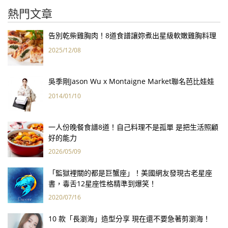
熱門文章
告別乾柴雞胸肉！8道食譜讓妳煮出星級軟嫩雞胸料理
2025/12/08
吳季剛Jason Wu x Montaigne Market聯名芭比娃娃
2014/01/10
一人份晚餐食譜8道！自己料理不是孤單 是把生活照顧
好的能力
2026/05/09
「監獄裡關的都是巨蟹座」！美國網友發現古老星座
書，毒舌12星座性格精準到爆笑！
2020/07/16
10 款「長瀏海」造型分享 現在還不要急著剪瀏海！