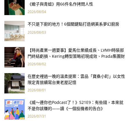
《蠍子與青蛙》用66件名作拷問人性
2026/08/04
不只是下廚的地方！6個關鍵點打造網美系夢幻廚房
2026/08/03
【時尚產業一週要事】愛馬仕業績成長、LVMH時裝部
門終結虧損、Kering轉型策略初現成效、Prada集團財
報亮眼
2026/08/02
在歷史裡過一晚的溫柔提案：雲品「寶桑小町」以女性
限定青旅續寫台東老屋記憶
2026/08/01
《威～連你也Podcast了！》S21E9：有些錢，本來就
不是你該賺的——讀《一個投機者的告白》
2026/07/31