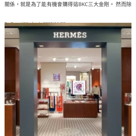
關係，就是為了能有機會購得這BKC三大金剛。 然而除
了品牌門市之外，也有不少人會將目光轉向代購，取得
自己心儀的包款，若想要追求更獨一無二的設計，精品
By
BeautiMode
| 2020/11/25
拍賣會也不失為一個不錯的選擇。