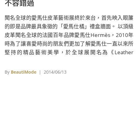
不容錯過
聞名全球的愛馬仕皮革藝術展終於來台，首先映入眼簾
的即是品牌最具象徵的「愛馬仕橘」禮盒牆面。 以頂級
皮革聞名全球的法國百年品牌愛馬仕Hermès，2010年
時為了讓喜愛時尚的朋友們更加了解愛馬仕一直以來所
堅持的精品藝術美學，於全球展開名為《Leather
Forever》皮革藝術的巡迴展演，而在歷經了上海、羅
馬、倫敦與馬德里後，如今也終於確定要來台展出，為
By
BeautiMode
| 2014/06/13
期15天的台灣場愛馬仕Hermès《Leather Forever》皮
革工藝展，將從6月14日至29日期間於台北松山文創園
區免費展出，這同時也是品牌引進台灣二十多年以來首
個規模最大的藝術展，為了讓訪客們有個美好的回憶，
愛馬仕也斥資規劃&