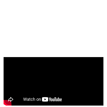
姆士狄恩James Dean巔峰代表作《養子不教誰之過》
(Rebel Without a Cause)等多部影史經典，皆將透過全
新數位修復技術於本屆台北電影節首映。 高齡83歲的法
國新浪潮電影大師尚盧高達Jean-Luc Godard，至今仍然
活躍於影壇，像是最近他就憑藉最ਫ