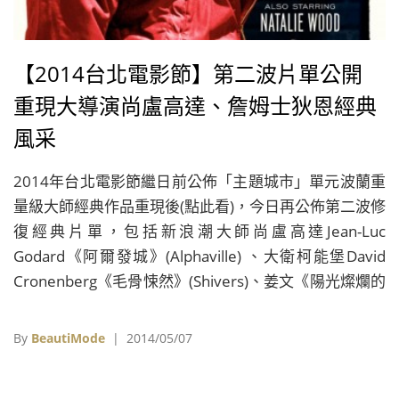
【2014台北電影節】第二波片單公開
重現大導演尚盧高達、詹姆士狄恩經典
風采
2014年台北電影節繼日前公佈「主題城市」單元波蘭重
量級大師經典作品重現後(點此看)，今日再公佈第二波修
復經典片單，包括新浪潮大師尚盧高達Jean-Luc
Godard《阿爾發城》(Alphaville) 、大衛柯能堡David
Cronenberg《毛骨悚然》(Shivers)、姜文《陽光燦爛的
日子》、尚維果Jean Vigo《操行零分》(Zero For
Conduct)、喬治弗蘭敘Georges Franju《無臉之眼》
By
BeautiMode
| 2014/05/07
(Eyes Without a Face)、尚考克多Jean Cocteau《美女
與野獸》(Beauty and the Beast)以及好萊塢傳奇影星詹