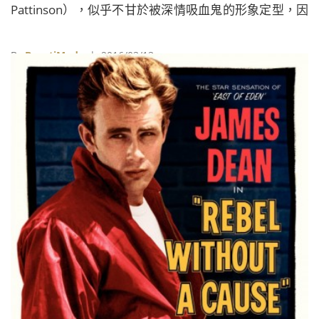
Pattinson），似乎不甘於被深情吸血鬼的形象定型，因
而接演了眾多類型迥異的獨立電影，希望透過多元的表
現來證明自己。今年5月即將邁入30歲大關的他，在接
By
BeautiMode
| 2016/03/13
受法國時尚雜誌《Numéro》時更透露，除了表演事業
之外，自己正密謀籌劃推出個人的男女裝系列。