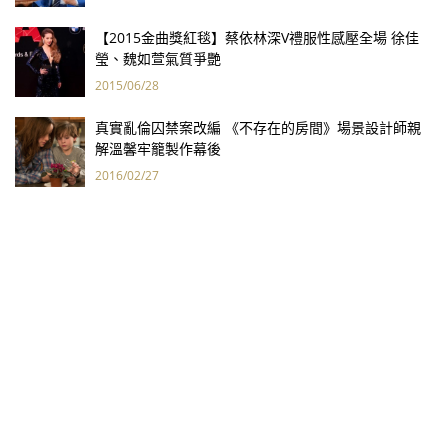
【2015金曲獎紅毯】蔡依林深V禮服性感壓全場 徐佳
瑩、魏如萱氣質爭艷
2015/06/28
真實亂倫囚禁案改編 《不存在的房間》場景設計師親
解溫馨牢籠製作幕後
2016/02/27