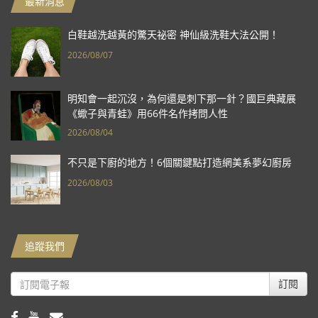
最新消息
白鞋越洗越黃的驚天祕密 神仙級洗鞋大法公開！
2026/08/07
明知會一起沉沒，為何還是刺下那一針？國巨典藏展
《蠍子與青蛙》用66件名作拷問人性
2026/08/04
不只是下廚的地方！6個關鍵點打造網美系夢幻廚房
2026/08/03
追蹤我們
訂閱