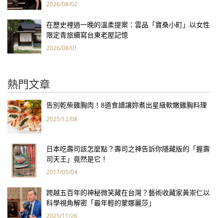
報亮眼
2026/08/02
在歷史裡過一晚的溫柔提案：雲品「寶桑小町」以女性
限定青旅續寫台東老屋記憶
2026/08/01
熱門文章
告別乾柴雞胸肉！8道食譜讓妳煮出星級軟嫩雞胸料理
2025/12/08
日本吃壽司該怎麼點？壽司之神告訴你隱藏版的「握壽
司天王」竟然是它！
2017/05/04
跨越五百年的神秘微笑藏在台灣？藝術收藏家黃崇仁以
科學視角解密「最年輕的蒙娜麗莎」
2025/11/26