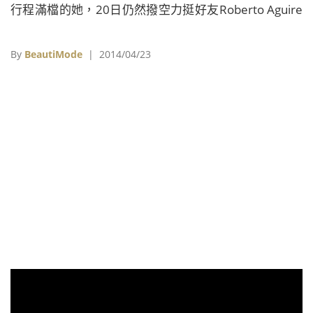
行程滿檔的她，20日仍然撥空力挺好友Roberto Aguire
參與演出的新片《Boulevard》，亮麗出席於2014年紐
約翠貝卡影展(Tribeca Film Festival)上的電影首映會。
By
BeautiMode
| 2014/04/23
當天艾瑪一改日前出席《挪亞方舟》(Noah)各大宣傳活
動的成熟造型，以貼近自己真實年齡的青春甜美裝扮亮
麗現身，果不其然艾瑪一現身就搶走鎂光燈的焦點。(點
此看艾瑪華森《挪亞方舟》女神造型) 據悉兩人是相識於
艾瑪拍攝《哈利波特：火盃的考驗》(Harry Potter and
the Goblet of Fire)之時，當時擔任劇組實&#