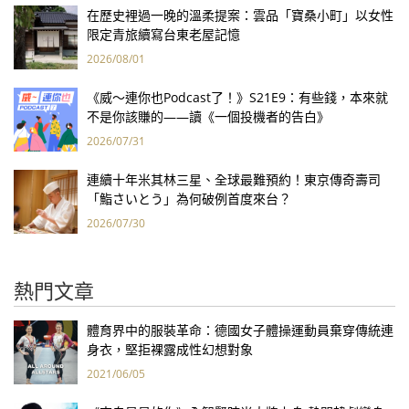
在歷史裡過一晚的溫柔提案：雲品「寶桑小町」以女性
限定青旅續寫台東老屋記憶
2026/08/01
《威～連你也Podcast了！》S21E9：有些錢，本來就
不是你該賺的——讀《一個投機者的告白》
2026/07/31
連續十年米其林三星、全球最難預約！東京傳奇壽司
「鮨さいとう」為何破例首度來台？
2026/07/30
熱門文章
體育界中的服裝革命：德國女子體操運動員棄穿傳統連
身衣，堅拒裸露成性幻想對象
2021/06/05