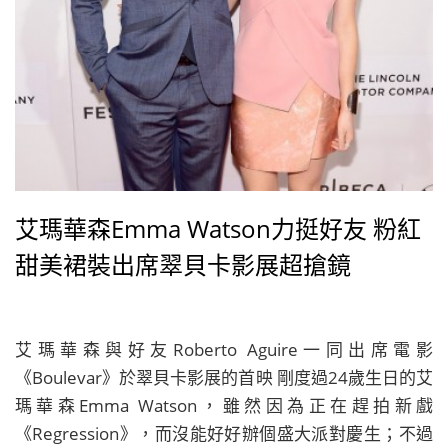
艾瑪華森Emma Watson力挺好友 粉紅
甜美裙裝出席翠貝卡影展超搶鏡
艾瑪華森與好友Roberto Aguire一同出席電影
《Boulevar》於翠貝卡影展的首映 剛度過24歲生日的艾
瑪華森Emma Watson，雖然因為正在趕拍新戲
《Regression》，而沒能好好辦個盛大派對慶生；不過