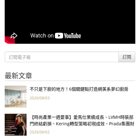
訂閱
最新文章
不只是下廚的地方！6個關鍵點打造網美系夢幻廚房
2026/08/03
【時尚產業一週要事】愛馬仕業績成長、LVMH時裝部
門終結虧損、Kering轉型策略初現成效、Prada集團財
報亮眼
2026/08/02