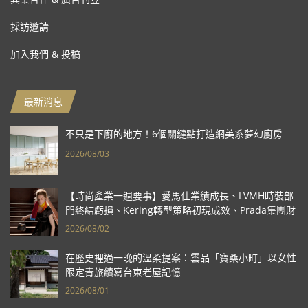
採訪邀請
加入我們 & 投稿
最新消息
不只是下廚的地方！6個關鍵點打造網美系夢幻廚房
2026/08/03
【時尚產業一週要事】愛馬仕業績成長、LVMH時裝部
門終結虧損、Kering轉型策略初現成效、Prada集團財
報亮眼
2026/08/02
在歷史裡過一晚的溫柔提案：雲品「寶桑小町」以女性
限定青旅續寫台東老屋記憶
2026/08/01