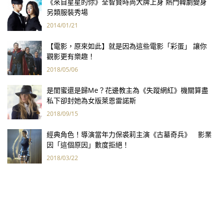
《來自星星的你》全智賢時尚大牌上身 熱門韓劇變身
另類服裝秀場
2014/01/21
【電影，原來如此】就是因為這些電影「彩蛋」 讓你
觀影更有樂趣！
2018/05/06
是閨蜜還是歸Me？花邊教主為《失蹤網紅》機關算盡
私下卻封她為女版萊恩雷諾斯
2018/09/15
經典角色！導演當年力保裘莉主演《古墓奇兵》 影業
因「這個原因」數度拒絕！
2018/03/22