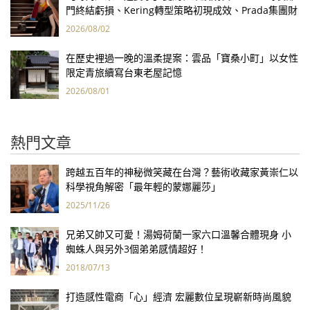
門終結虧損、Kering轉型策略初現成效、Prada集團財
報亮眼
2026/08/02
在歷史裡過一晚的溫柔提案：雲品「寶桑小町」以女性
限定青旅續寫台東老屋記憶
2026/08/01
熱門文章
跨越五百年的神秘微笑藏在台灣？藝術收藏家黃崇仁以
科學視角解密「最年輕的蒙娜麗莎」
2025/11/26
兄弟又帥又可愛！湯姆荷蘭一家六口溫馨合體現身 小
蜘蛛人與另外3個弟弟感情超好！
2018/07/13
打造感性電商「心」經濟 宏麗數位呈現嶄新時尚風貌