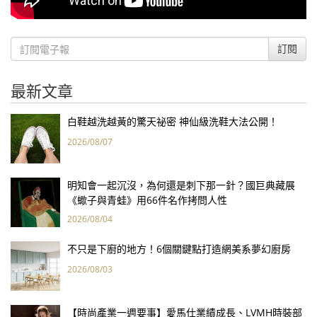
訂閱
最新文章
白鞋越洗越黃的驚天祕密 神仙級洗鞋大法公開！
2026/08/07
明知會一起沉沒，為何還是刺下那一針？國巨典藏展
《蠍子與青蛙》用66件名作拷問人性
2026/08/04
不只是下廚的地方！6個關鍵點打造網美系夢幻廚房
2026/08/03
【時尚產業一週要事】愛馬仕業績成長、LVMH時裝部