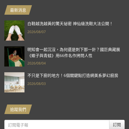
最新消息
白鞋越洗越黃的驚天祕密 神仙級洗鞋大法公開！
2026/08/07
明知會一起沉沒，為何還是刺下那一針？國巨典藏展
《蠍子與青蛙》用66件名作拷問人性
2026/08/04
不只是下廚的地方！6個關鍵點打造網美系夢幻廚房
2026/08/03
追蹤我們
訂閱