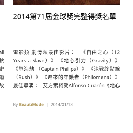
2014第71屆金球奬完整得獎名單
l
電影類 劇情類最佳影片： 《自由之心（12
狄
Years a Slave）》 《地心引力（Gravity）》
丁史
《怒海劫 （Captain Phillips）》 《決戰終點線
華爾
（Rush）》 《遲來的守護者（Philomena）》
實故
最佳導演： 艾方索柯朗Alfonso Cuarón《地心
一
引力（Gravity）》 史提夫麥昆Steve
迅
McQueen《自由之心（12 Years a Slave）》 大
By
BeautiMode
| 2014/01/13
，
衛歐羅素 David O. Russell《瞞天大佈局
然
（American Hustle）》 保羅葛林葛瑞斯Paul
稱
Greengrass《怒海劫（Captain Phillips）》 亞