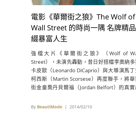
電影《華爾街之狼》The Wolf of
Wall Street 的時尚一隅 名牌精品
綴暴富人生
強檔大片《華爾街之狼》（Wolf of Wal
Street），未演先轟動，昔日好搭檔李奧納多
卡皮歐（Leonardo DiCaprio）與大導演馬
柯西斯（Martin Scorsese）再度聯手，將
街金童喬丹貝爾福（Jordan Belfort）的真
事搬上螢幕，片長達3小時的故事中，讓大家
睹這位憑著金錢遊戲暴富的股票經紀人，如何
By
BeautiMode
| 2014/02/10
速致富，如何揮金如土，如何沉迷毒品和酒色
以及如何葬送他股票帝國的故事。李奧納多雖
近年來不斷地接演大亨的角色，然而本片卻堪