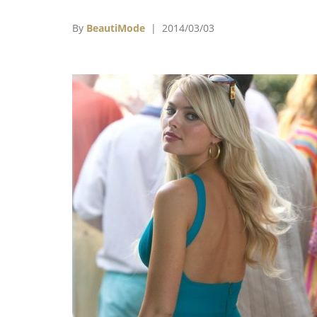
榮的《藥命俱樂部》馬修麥康納Matthe
McConaughey；影后則不負眾望由《藍色
By
BeautiMode
| 2014/03/03
莉》的凱特布蘭琪Cate Blanchett奪下；男
則頒給了從獎季開始便一路橫掃各大獎《藥命
樂部》的 傑瑞李圖Jared Leto；女配角頒給
次入圍並在《自由之心》中有亮眼表現的黑人
星露琵塔尼詠歐Lupita Nyong’o；至於本屆
贏家則為由導演艾方索柯朗Alfonso Cuarón
的科幻電影《地心引力》，除了拿下最佳導
外，其他還有最佳Ă