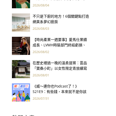
用66件名作拷問人性
2026/08/04
不只是下廚的地方！6個關鍵點打造
網美系夢幻廚房
2026/08/03
【時尚產業一週要事】愛馬仕業績
成長、LVMH時裝部門終結虧損、
Kering轉型策略初現成效、Prada
2026/08/02
集團財報亮眼
在歷史裡過一晚的溫柔提案：雲品
「寶桑小町」以女性限定青旅續寫
台東老屋記憶
2026/08/01
《威～連你也Podcast了！》
S21E9：有些錢，本來就不是你該
賺的——讀《一個投機者的告白》
2026/07/31