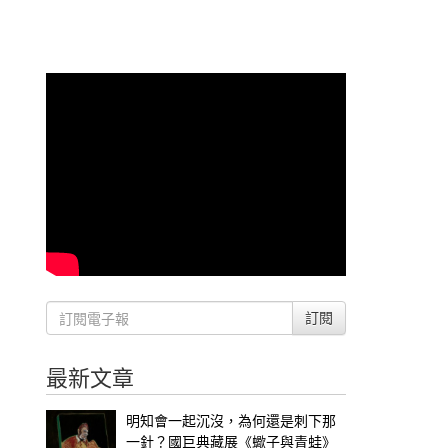
訂閱
最新文章
明知會一起沉沒，為何還是刺下那
一針？國巨典藏展《蠍子與青蛙》