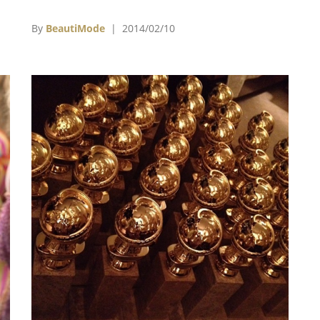
w
畫面引來許多保守影評批評外，電影裡更是髒話
茉
滿天飛，不過儘管電影本身飽受爭議，但今年的
By
BeautiMode
| 2014/02/10
配角
電影獎季上它還是獲得了許多獎項和提名。
俱
了首
女
的大
執導
演