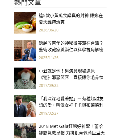
熱門文章
這5款小黃瓜食譜真的封神 讓妳在
夏天維持清爽
2026/06/20
跨越五百年的神秘微笑藏在台灣？
藝術收藏家黃崇仁以科學視角解密
「最年輕的蒙娜麗莎」
2025/11/26
小丑就是他！男演員現場還原
《牠》邪惡笑容 直接讓你毛骨悚
然！
2017/09/22
「我深深地愛著她」─ 有種超越友
誼的愛，叫做女神卡卡與布萊德利
庫柏
2019/02/27
2018 Met Gala紅毯好神聖！蕾哈
娜霸氣教皇帽 力拼凱蒂佩芮巨型天