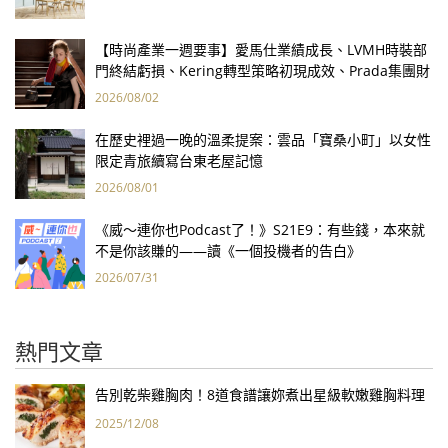
【時尚產業一週要事】愛馬仕業績成長、LVMH時裝部
門終結虧損、Kering轉型策略初現成效、Prada集團財
報亮眼
2026/08/02
在歷史裡過一晚的溫柔提案：雲品「寶桑小町」以女性
限定青旅續寫台東老屋記憶
2026/08/01
《威～連你也Podcast了！》S21E9：有些錢，本來就
不是你該賺的——讀《一個投機者的告白》
2026/07/31
熱門文章
告別乾柴雞胸肉！8道食譜讓妳煮出星級軟嫩雞胸料理
2025/12/08