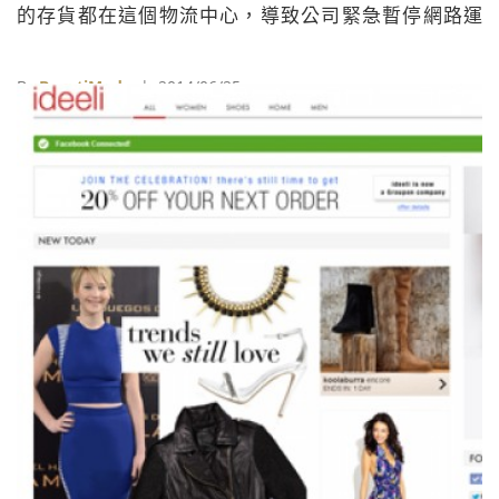
的存貨都在這個物流中心，導致公司緊急暫停網路運
作。本月初才發布營利預警，造成股票大跌30％的
ASOS，接著又遇上大火的考驗，這樣的遭遇，一度讓部
By
BeautiMode
| 2014/06/25
分媒體擔心，ASOS會因此面臨倒閉危機。 還好ASOS事
前已經有為庫存損失和業務中斷投保全額保險，同時也
如同ASOS最新的聲明指出的那樣，因為消防隊員的幫
忙，迅速撲滅火勢，保住了廠房的三四樓，並且無人傷
亡，該物流中心也未付之一炬，其中