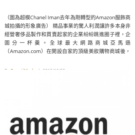
（圖為超模Chanel Iman去年為剛轉型的Amazon服飾商
城拍攝的形象廣告） 精品事業的驚人利潤讓許多本身非
經營奢侈品製作和買賣起家的企業紛紛跳進圈子裡，企
圖分一杯羹。全球最大網路商城亞馬遜
（Amazon.com）在開設自家的頂級美妝購物商城後，
這幾天又在紐約開設超大型的攝影棚，用來拍攝數位的
精品目錄。攝影棚內又分隔了26個區塊，可分頭執行攝
By
BeautiMode
| 2013/10/22
影工作，保守估計一天至少可以產出19,000幀視覺作
品，相當驚人。 從CEO Jeff Bezos的各式作為看來，亞
馬遜進軍奢侈品市場絕非偶然，畢竟做網路生意，賣一
本10元美金的書和1,000元美金的衣服，都是一樣的運
輸成本。手上除了擁有Amazon.com之外，他$