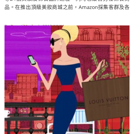
品。在推出頂級美妝商城之前，Amazon採集客群及各
方意見，精心打造完美的網路消費動線，除了基本的商
品及品牌分類外，購物時還可以點選「Shop by
By
BeautiMode
| 2013/10/11
Trend」，將時下最新流行通通打包回家。 【點此體驗
Amazon最新線上服務】 延伸閱讀： 全球時尚商城龍
頭頗特女士Net-a-Porter 自創社群平台The Netbook正
式上線 美國平價品牌塔吉特Target將與Peter Pilotto推
出聯名系列 明年2月Net-a-Porter可買到 愛馬仕Hermès
推出絲巾穿搭教學App《Silk Knots》 教妳一ċ