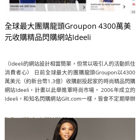
全球最大團購龍頭Groupon 4300萬美
元收購精品閃購網站Ideeli
（Ideeli的網站設計相當簡單，但常以吸引人的活動抓住
消費者心） 日前全球最大的團購龍頭Groupon以4300
萬美元（約新台幣1.3億）收購創投起家的時尚精品閃購
網站Ideeli，計畫以此舉進軍時尚市場。 2006年成立的
Ideeli，和知名閃購網站Gilt.com一樣，皆會不定期舉辦
價格超誘人的折扣品特賣，但與Gilt.com的會員邀請制
度不一樣的是，加入Ideeli成為旗下會員容易得多了，可
By
BeautiMode
| 2014/01/15
直接透過Facebook帳號申請，成為初級會員，另外，也
可付費升級成為季度會員或是年度會員，付費會員可享