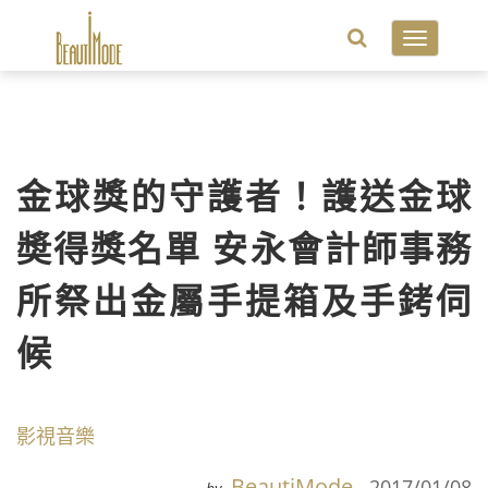
Toggle
navigatio
金球獎的守護者！護送金球
奬得獎名單 安永會計師事務
所祭出金屬手提箱及手銬伺
候
影視音樂
BeautiMode
2017/01/08