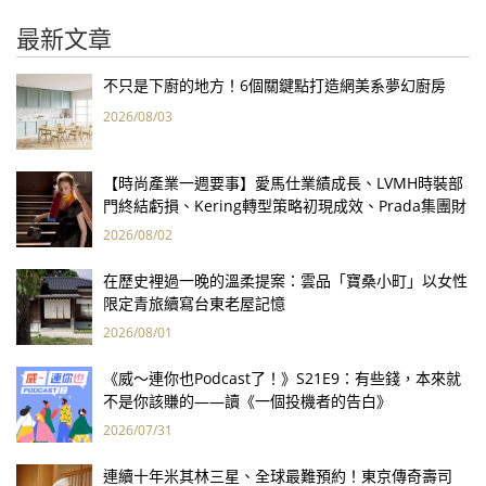
最新文章
不只是下廚的地方！6個關鍵點打造網美系夢幻廚房
2026/08/03
【時尚產業一週要事】愛馬仕業績成長、LVMH時裝部
門終結虧損、Kering轉型策略初現成效、Prada集團財
報亮眼
2026/08/02
在歷史裡過一晚的溫柔提案：雲品「寶桑小町」以女性
限定青旅續寫台東老屋記憶
2026/08/01
《威～連你也Podcast了！》S21E9：有些錢，本來就
不是你該賺的——讀《一個投機者的告白》
2026/07/31
連續十年米其林三星、全球最難預約！東京傳奇壽司