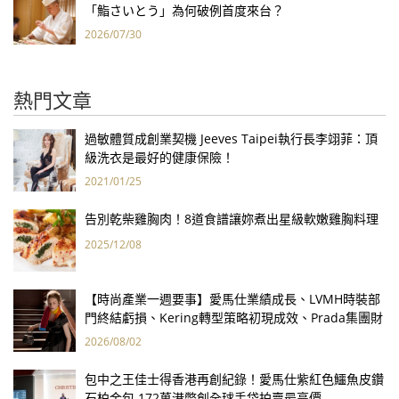
「鮨さいとう」為何破例首度來台？
2026/07/30
熱門文章
過敏體質成創業契機 Jeeves Taipei執行長李翊菲：頂
級洗衣是最好的健康保險！
2021/01/25
告別乾柴雞胸肉！8道食譜讓妳煮出星級軟嫩雞胸料理
2025/12/08
【時尚產業一週要事】愛馬仕業績成長、LVMH時裝部
門終結虧損、Kering轉型策略初現成效、Prada集團財
報亮眼
2026/08/02
包中之王佳士得香港再創紀錄！愛馬仕紫紅色鱷魚皮鑽
石柏金包 172萬港幣創全球手袋拍賣最高價