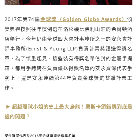
2017年第74屆
金球獎（Golden Globe Awards）
頒
獎典禮按照往年慣例選在洛杉磯比佛利山莊的希爾頓酒
店舉行，今年仍由全球四大會計事務所之一的安永會計
師事務所(Ernst & Young LLP)負責計票與護送得獎名
單，為了慎重起見，這些裝有得獎名單信封的金屬手提
箱，都用手銬銬在負責護送得獎名單的安永資深代表手
腕上，這是安永連續第44年負責金球獎的整體計票工
作。
超越環球小姐的史上最大烏龍！奧斯卡頒錯獎到底是
誰的問題？
安永資深代表於2016年金球獎護送得獎名單