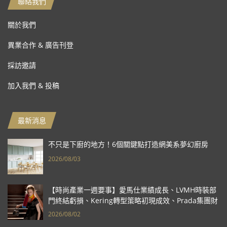
聯絡我們
關於我們
異業合作 & 廣告刊登
採訪邀請
加入我們 & 投稿
最新消息
不只是下廚的地方！6個關鍵點打造網美系夢幻廚房
2026/08/03
【時尚產業一週要事】愛馬仕業績成長、LVMH時裝部
門終結虧損、Kering轉型策略初現成效、Prada集團財
報亮眼
2026/08/02