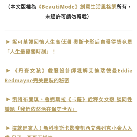
（本文版權為
《BeautiMode》創意生活風格網
所有，
未經許可請勿轉載）
妮可基嫚回憶人生高低潮 奧斯卡影后自曝得獎竟是
「人生最孤獨時刻」！
《丹麥女孩》戲服設計師親解艾迪瑞德曼Eddie
Redmayne完美變裝的秘密
凱特布蘭琪、魯妮瑪拉《卡蘿》詮釋女女戀 談同性
議題「我們依然活在保守世界」
這就是家人！新科奧斯卡影帝凱西艾佛列克小金人入