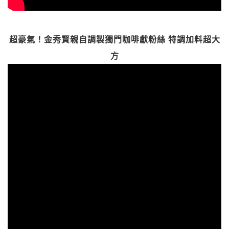
超豪氣！金秀賢親自調製獨門咖啡獻粉絲 特調加料超大
方