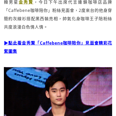
韓男星
金秀賢
，今日下午出席代言連鎖咖啡店品牌
「Caffebene咖啡陪你」粉絲見面會，2度來台的他身穿
簡約灰線衫搭配黑西裝亮相，帥氣化身咖啡王子陪粉絲
共度浪漫白色情人情。
▶點此看金秀賢「Caffebene咖啡陪你」見面會精彩花
絮圖集