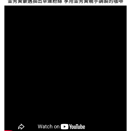
金秀賢豪邁抽出幸運粉絲 享用金秀賢親手調製的咖啡