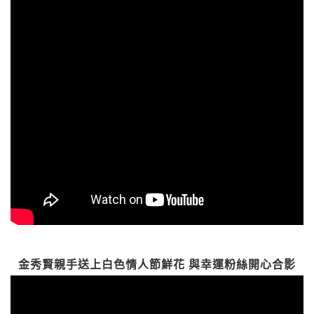
金秀賢親手送上白色情人節鮮花 與幸運粉絲開心合影