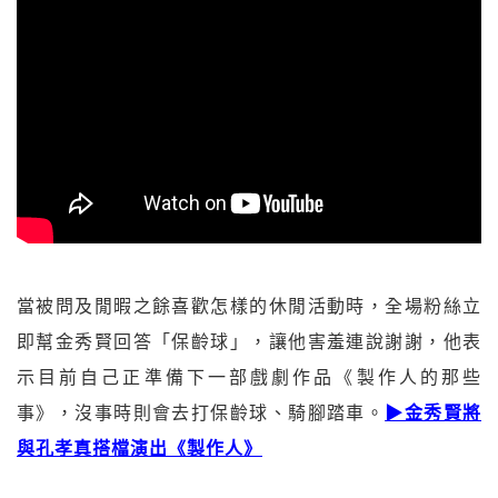
當被問及閒暇之餘喜歡怎樣的休閒活動時，全場粉絲立
即幫金秀賢回答「保齡球」，讓他害羞連說謝謝，他表
示目前自己正準備下一部戲劇作品《製作人的那些
事》，沒事時則會去打保齡球、騎腳踏車。
▶金秀賢將
與孔孝真搭檔演出《製作人》