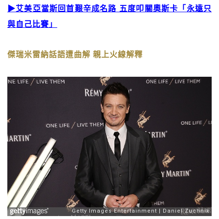
▶艾美亞當斯回首艱辛成名路 五度叩關奧斯卡「永遠只
與自己比賽」
傑瑞米雷納話語遭曲解 親上火線解釋