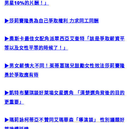
男星10%的片酬！」
▶莎莉賽隆勇為自己爭取權利 力求同工同酬
▶奧斯卡最佳女配角派翠西亞艾奎特「該是爭取薪資平
等以及女性平等的時候了！」
▶男女薪情大不同！茱蒂葛瑞兒鼓勵女性效法莎莉賽隆
勇於爭取應有待
▶凱特布蘭琪談好萊塢女星選角 「清楚選角背後的目的
更重要」
▶瑪莉詠柯蒂亞不贊同艾瑪華森「導演談」 性別議題好