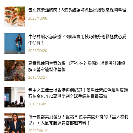
告別乾柴雞胸肉！8道食譜讓妳煮出星級軟嫩雞胸料理
2025/12/08
牛仔褲縮水怎麼辦？3個超實用技巧讓妳輕鬆拯救心愛
牛仔褲！
2025/09/20
真實亂倫囚禁案改編 《不存在的房間》場景設計師親
解溫馨牢籠製作幕後
2016/02/27
包中之王佳士得香港再創紀錄！愛馬仕紫紅色鱷魚皮鑽
石柏金包 172萬港幣創全球手袋拍賣最高價
2015/06/01
每一位都美到發芬！盤點 5 位事業開外掛的「黑人模特
兒」，人氣完勝連穿搭都超有料！
2020/06/12