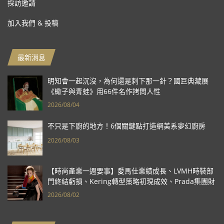
採訪邀請
加入我們 & 投稿
最新消息
明知會一起沉沒，為何還是刺下那一針？國巨典藏展
《蠍子與青蛙》用66件名作拷問人性
2026/08/04
不只是下廚的地方！6個關鍵點打造網美系夢幻廚房
2026/08/03
【時尚產業一週要事】愛馬仕業績成長、LVMH時裝部
門終結虧損、Kering轉型策略初現成效、Prada集團財
報亮眼
2026/08/02