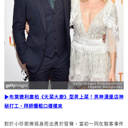
▶布萊德利庫柏《天菜大廚》型男上菜！男神漢堡店神
秘打工、拜師爆粗口樣樣來
對於小珍妮佛挺身而出勇於發聲，當初一同在駭客事件