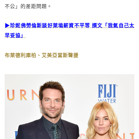
不公」的差距問題。
▶珍妮佛勞倫斯談好萊塢薪資不平等 撰文「我氣自己太
早妥協」
布萊德利庫柏、艾美亞當斯聲援