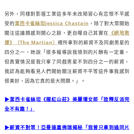
另外，同樣對影壇工業這多年未改陋習心有忿恨不平感
受的
潔西卡雀絲坦Jessica Chastain
，除了對大眾開始
關注這議題感到開心之餘，更自曝自己其實在
《絕地救
援》（The Martian）
裡所拿到的薪資不及同劇男星的
四分之一，她說「很多報導說我領到的片酬有一定量，
但真實情況是我只拿了同戲男星不到四分之一的薪資，
我認為能夠看見人們開始關注薪資不平等這件事我感到
很美好，因為它真的是大問題。」。
▶潔西卡雀絲坦《腥紅山莊》美麗壞女郎「詮釋反派完
全不有趣！」
▶薪資不對等！亞曼達塞佛瑞揭秘「我曾只拿到過同片