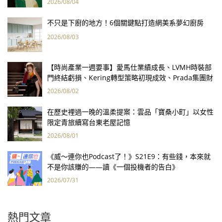
2026/08/04
不只是下廚的地方！6個關鍵點打造網美系夢幻廚房
2026/08/03
【時尚產業一週要事】愛馬仕業績成長、LVMH時裝部
門終結虧損、Kering轉型策略初現成效、Prada集團財
報亮眼
2026/08/02
在歷史裡過一晚的溫柔提案：雲品「寶桑小町」以女性
限定青旅續寫台東老屋記憶
2026/08/01
《威～連你也Podcast了！》S21E9：有些錢，本來就
不是你該賺的——讀《一個投機者的告白》
2026/07/31
熱門文章