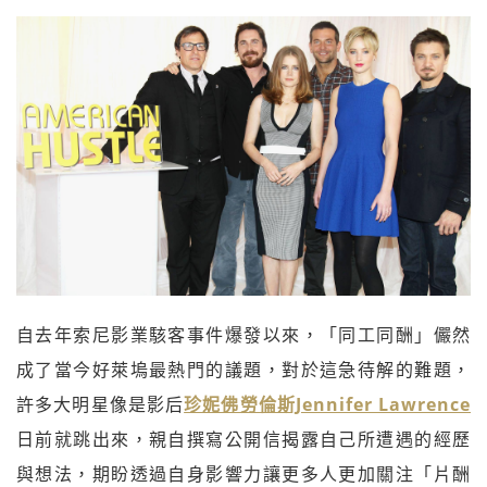
自去年索尼影業駭客事件爆發以來，「同工同酬」儼然
成了當今好萊塢最熱門的議題，對於這急待解的難題，
許多大明星像是影后
珍妮佛勞倫斯Jennifer Lawrence
日前就跳出來，親自撰寫公開信揭露自己所遭遇的經歷
與想法，期盼透過自身影響力讓更多人更加關注「片酬