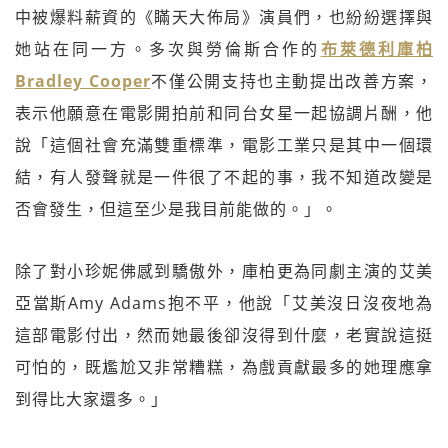
中被爆料薪資的《瞞天大佈局》演員們，也紛紛選擇與
她站在同一方。多次與勞倫斯合作的
布萊德利庫柏
Bradley Cooper
不僅公開支持也主動提出改善方案，
表示他願意在電影開拍前和同台女星一起協調片酬，他
說「這個社會充滿雙重標準，電影工業只是其中一個環
結，有人發聲就是一件很了不起的事，我不知道改變是
否會發生，但這至少是我目前能做的。」。
除了對小珍妮佛感到驕傲外，庫柏更為同劇主演的艾美
亞當斯Amy Adams抱不平，他說「艾美沒日沒夜地為
這部電影付出，然而她最後卻沒得到什麼，老實說這挺
可怕的，既尷尬又非常糟糕，為戲貢獻最多的她理應拿
到得比大家還多。」