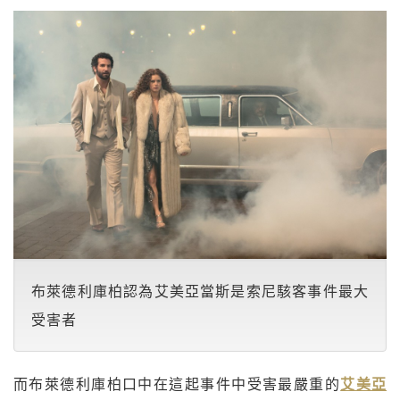
布萊德利庫柏認為艾美亞當斯是索尼駭客事件最大
受害者
而布萊德利庫柏口中在這起事件中受害最嚴重的
艾美亞