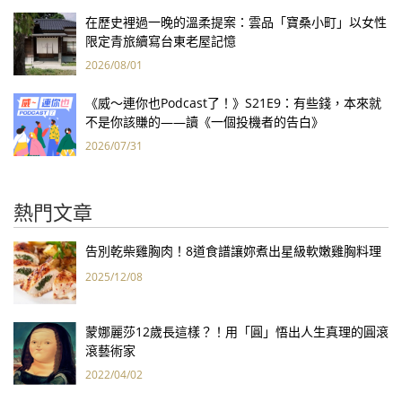
在歷史裡過一晚的溫柔提案：雲品「寶桑小町」以女性
限定青旅續寫台東老屋記憶
2026/08/01
《威～連你也Podcast了！》S21E9：有些錢，本來就
不是你該賺的——讀《一個投機者的告白》
2026/07/31
熱門文章
告別乾柴雞胸肉！8道食譜讓妳煮出星級軟嫩雞胸料理
2025/12/08
蒙娜麗莎12歲長這樣？！用「圓」悟出人生真理的圓滾
滾藝術家
2022/04/02