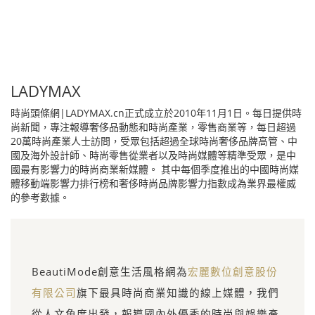
LADYMAX
時尚頭條網|LADYMAX.cn正式成立於2010年11月1日。每日提供時
尚新聞，專注報導奢侈品動態和時尚產業，零售商業等，每日超過
20萬時尚產業人士訪問，受眾包括超過全球時尚奢侈品牌高管、中
國及海外設計師、時尚零售從業者以及時尚媒體等精準受眾，是中
國最有影響力的時尚商業新媒體。 其中每個季度推出的中國時尚媒
體移動端影響力排行榜和奢侈時尚品牌影響力指數成為業界最權威
的參考數據。
BeautiMode創意生活風格網為
宏麗數位創意股份
有限公司
旗下最具時尚商業知識的線上媒體，我們
從人文角度出發，報導國內外優秀的時尚與娛樂產