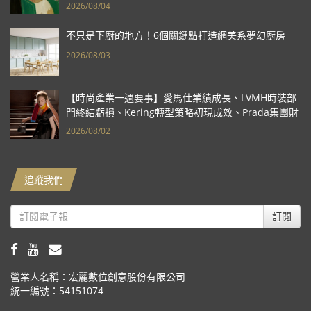
2026/08/04
不只是下廚的地方！6個關鍵點打造網美系夢幻廚房
2026/08/03
【時尚產業一週要事】愛馬仕業績成長、LVMH時裝部
門終結虧損、Kering轉型策略初現成效、Prada集團財
報亮眼
2026/08/02
追蹤我們
訂閱
營業人名稱：宏麗數位創意股份有限公司
統一編號：54151074