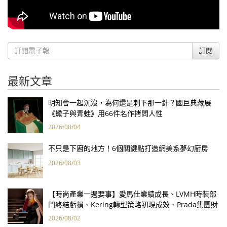
訂閱
最新文章
明知會一起沉沒，為何還是刺下那一針？國巨典藏展
《蠍子與青蛙》用66件名作拷問人性
2026/08/04
不只是下廚的地方！6個關鍵點打造網美系夢幻廚房
2026/08/03
【時尚產業一週要事】愛馬仕業績成長、LVMH時裝部
門終結虧損、Kering轉型策略初現成效、Prada集團財
報亮眼
2026/08/02