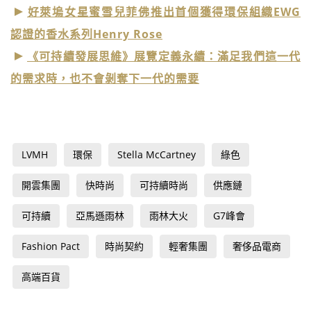
好萊塢女星蜜雪兒菲佛推出首個獲得環保組織EWG
認證的香水系列Henry Rose
《可持續發展思維》展覽定義永續：滿足我們這一代
的需求時，也不會剝奪下一代的需要
LVMH
環保
Stella McCartney
綠色
開雲集團
快時尚
可持續時尚
供應鏈
可持續
亞馬遜雨林
雨林大火
G7峰會
Fashion Pact
時尚契約
輕奢集團
奢侈品電商
高端百貨