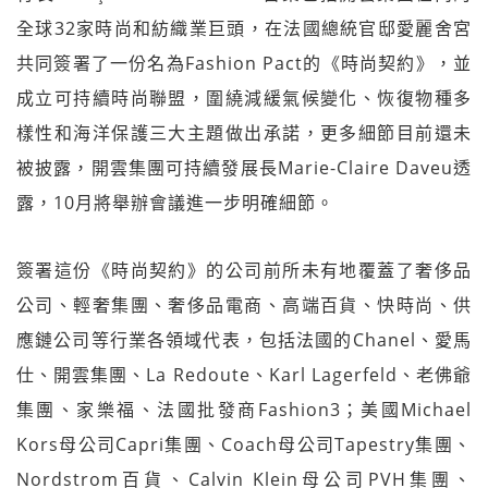
全球32家時尚和紡織業巨頭，在法國總統官邸愛麗舍宮
共同簽署了一份名為Fashion Pact的《時尚契約》，並
成立可持續時尚聯盟，圍繞減緩氣候變化、恢復物種多
樣性和海洋保護三大主題做出承諾，更多細節目前還未
被披露，開雲集團可持續發展長Marie-Claire Daveu透
露，10月將舉辦會議進一步明確細節。
簽署這份《時尚契約》的公司前所未有地覆蓋了奢侈品
公司、輕奢集團、奢侈品電商、高端百貨、快時尚、供
應鏈公司等行業各領域代表，包括法國的Chanel、愛馬
仕、開雲集團、La Redoute、Karl Lagerfeld、老佛爺
集團、家樂福、法國批發商Fashion3；美國Michael
Kors母公司Capri集團、Coach母公司Tapestry集團、
Nordstrom百貨、Calvin Klein母公司PVH集團、