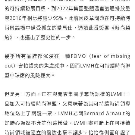
的可持續發展目標，到2022年集團整體溫室氣體排放量
與2016年相比將減少95%。此前因皮草問題在可持續時
尚輿論場中備受孤立的愛馬仕，通過此番簽署《時尚契
約》，也邁出了歷史性的一步。
幾乎所有品牌都沉浸在一種FOMO（fear of missing
out）害怕錯失的焦慮感中，因而LVMH在可持續時尚聯
盟中缺席的風險極大。
但是另一方面，正在與開雲集團爭奪話語權的LVMH一
旦加入可持續時尚聯盟，又意味著為其可持續時尚領導
地位送上了關鍵一票，LVMH老闆Bernard Arnault的
好勝心顯然不允許他這樣做。LVMH寧可賭上在可持續
時尚領域被孤立的風險也毫不讓步，恰恰從側面印證了