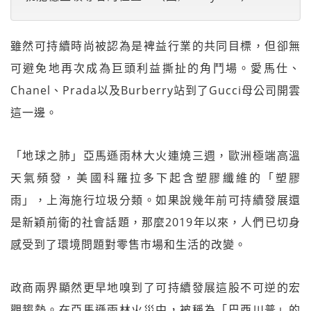
雖然可持續時尚被認為是裨益行業的共同目標，但卻無
可避免地再次成為巨頭利益撕扯的角鬥場。愛馬仕、
Chanel、Prada以及Burberry站到了Gucci母公司開雲
這一邊。
「地球之肺」亞馬遜雨林大火連燒三週，歐洲極端高溫
天氣頻發，美國科羅拉多下起含塑膠纖維的「塑膠
雨」，上海施行垃圾分類。如果說幾年前可持續發展還
是新穎前衛的社會話題，那麼2019年以來，人們已切身
感受到了環境問題對零售市場和生活的改變。
政商兩界顯然更早地嗅到了可持續發展這股不可逆的宏
觀趨勢。在亞馬遜雨林火災中，被稱為「巴西川普」的