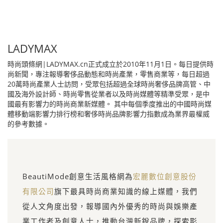
LADYMAX
時尚頭條網|LADYMAX.cn正式成立於2010年11月1日。每日提供時
尚新聞，專注報導奢侈品動態和時尚產業，零售商業等，每日超過
20萬時尚產業人士訪問，受眾包括超過全球時尚奢侈品牌高管、中
國及海外設計師、時尚零售從業者以及時尚媒體等精準受眾，是中
國最有影響力的時尚商業新媒體。 其中每個季度推出的中國時尚媒
體移動端影響力排行榜和奢侈時尚品牌影響力指數成為業界最權威
的參考數據。
BeautiMode創意生活風格網為
宏麗數位創意股份
有限公司
旗下最具時尚商業知識的線上媒體，我們
從人文角度出發，報導國內外優秀的時尚與娛樂產
業工作者及創意人士，推動台灣新銳品牌，探索影