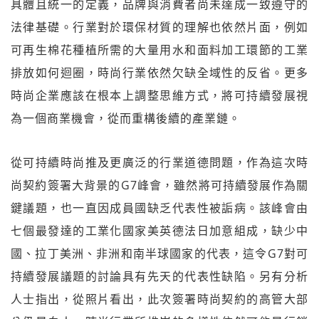
具體且統一的定義，品牌與消費者尚未達成一致遵守的
法律基礎。行業對於環保材質的理解也依然片面，例如
可再生棉花種植所需的大量用水和面料加工環節的工業
排放如何迴圈，時尚行業依然欠缺全域性的反省。更多
時尚企業應該在根本上調整思維方式，將可持續發展視
為一個商業機會，從而重構後續的產業鏈。
從可持續時尚推及更廣泛的行業道德問題，作為這次時
尚契約簽署大背景的G7峰會，雖然將可持續發展作為關
鍵議題，也一直因成員國缺乏代表性被詬病。該峰會由
七個最發達的工業化國家美英德法日加意組成，缺少中
國、拉丁美洲、非洲和南半球國家的代表，這令G7對可
持續發展議題的討論具有先天的代表性缺陷。另有分析
人士指出，從照片看出，此次簽署時尚契約的高管大部