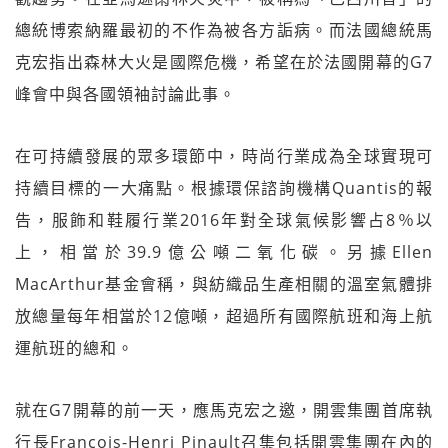
總統博索納羅最初的不作為被各方詬病。而法國總統馬
克宏指出森林大火是國際危機，希望在於法國開幕的G7
峰會中與各國領袖討論此事。
在可持續發展的眾多環節中，時尚行業成為全球實現可
持續目標的一大痛點。根據環保諮詢機構Quantis的報
告，服飾和鞋履行業2016年對全球氣候影響占8％以
上，相當於39.9億公噸二氧化碳。另據Ellen
MacArthur基金會稱，與紡織品生產相關的溫室氣體排
放總量每年相當於12億噸，超過所有國際航班和海上航
運航班的總和。
就在G7開幕的前一天，應馬克宏之邀，開雲集團首席執
行長François-Henri Pinault召集包括開雲集團在內的