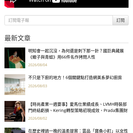
訂閱
最新文章
明知會一起沉沒，為何還是刺下那一針？國巨典藏展
《蠍子與青蛙》用66件名作拷問人性
2026/08/04
不只是下廚的地方！6個關鍵點打造網美系夢幻廚房
2026/08/03
【時尚產業一週要事】愛馬仕業績成長、LVMH時裝部
門終結虧損、Kering轉型策略初現成效、Prada集團財
報亮眼
2026/08/02
在歷史裡過一晚的溫柔提案：雲品「寶桑小町」以女性