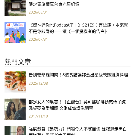
限定青旅續寫台東老屋記憶
2026/08/01
《威～連你也Podcast了！》S21E9：有些錢，本來就
不是你該賺的——讀《一個投機者的告白》
2026/07/31
熱門文章
告別乾柴雞胸肉！8道食譜讓妳煮出星級軟嫩雞胸料理
2025/12/08
都是女人的厲害！《血觀音》吳可熙咖啡誘惑傅子純
溫貞菱為愛翻牆 文淇成電燈泡閨蜜
2017/11/10
強尼戴普《黑勢力》鬥狠令人不寒而慄 詮釋遊走黑白