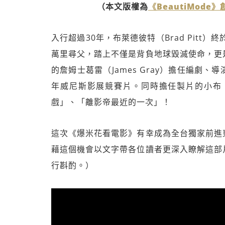
（本文版權為
《BeautiMode
入行超過30年，布萊德彼特（Brad Pitt）
萬里尋父，踏上不僅是背負地球毀滅使命，更
的詹姆士葛雷（James Gray）擔任編劇
年威尼斯影展競賽片。同時擔任製片的小布
戲」、「離影帝最近的一次」！
這次《爆米花看電影》有幸成為全台獨家前進
藉這個機會以文字帶各位讀者更深入瞭解這部
行斟酌。）