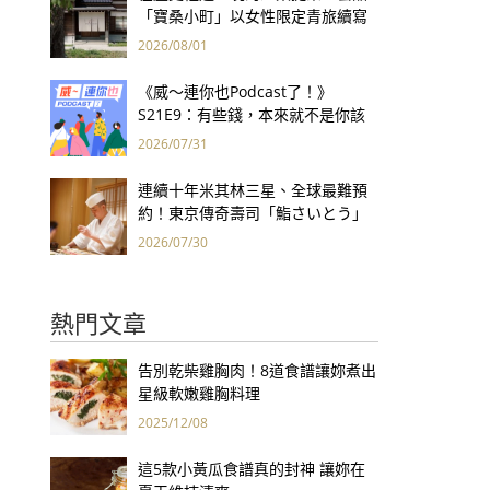
「寶桑小町」以女性限定青旅續寫
台東老屋記憶
2026/08/01
《威～連你也Podcast了！》
S21E9：有些錢，本來就不是你該
賺的——讀《一個投機者的告白》
2026/07/31
連續十年米其林三星、全球最難預
約！東京傳奇壽司「鮨さいとう」
為何破例首度來台？
2026/07/30
熱門文章
告別乾柴雞胸肉！8道食譜讓妳煮出
星級軟嫩雞胸料理
2025/12/08
這5款小黃瓜食譜真的封神 讓妳在