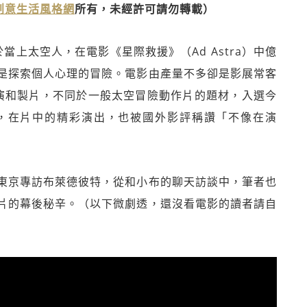
》創意生活風格網
所有，未經許可請勿轉載）
終於當上太空人，在電影《星際救援》（Ad Astra）中億
是探索個人心理的冒險。電影由產量不多卻是影展常客
、導演和製片，不同於一般太空冒險動作片的題材，入選今
，在片中的精彩演出，也被國外影評稱讚「不像在演
東京專訪布萊德彼特，從和小布的聊天訪談中，筆者也
片的幕後秘辛。（以下微劇透，還沒看電影的讀者請自