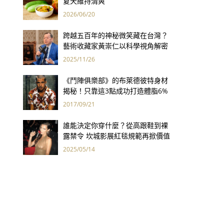
夏天維持清爽
2026/06/20
跨越五百年的神秘微笑藏在台灣？
藝術收藏家黃崇仁以科學視角解密
「最年輕的蒙娜麗莎」
2025/11/26
《鬥陣俱樂部》的布萊德彼特身材
揭秘！只靠這3點成功打造體脂6%
完美身材
2017/09/21
誰能決定你穿什麼？從高跟鞋到裸
露禁令 坎城影展紅毯規範再掀價值
觀爭議
2025/05/14