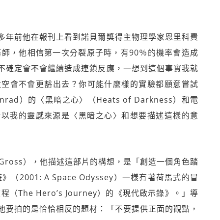
多年前他在報刊上看到諾貝爾獎得主物理學家恩里科費
的建築師，他相信第一次分裂原子時，有90％的機率會造成
不確定會不會繼續造成連鎖反應，一想到這個事實我就
太空會不會更豁出去？你可能什麼樣的實驗都願意嘗試
ad）的〈黑暗之心〉（Heats of Darkness）和電
w）。所以我的靈感來源是〈黑暗之心〉和想要描述這樣的意
 Gross），他描述這部片的構想，是「創造一個角色踏
001: A Space Odyssey）一樣有著荷馬式的冒
The Hero’s Journey）的《現代啟示錄》。」導
他要拍的是恰恰相反的題材：「不要提供正面的觀點，