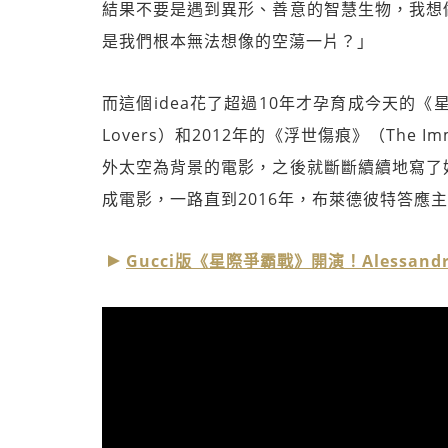
結果不要是遇到異形、善意的智慧生物，我想
是我們根本無法想像的空蕩一片？」
而這個idea花了超過10年才孕育成今天的《
Lovers）和2012年的《浮世傷痕》（The
外太空為背景的電影，之後就斷斷續續地寫了
成電影，一路直到2016年，布萊德彼特答應
Gucci版《星際爭霸戰》開演！Alessand