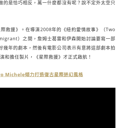
做的是恰巧相反，萬一什麼都沒有呢？說不定外太空只
星際救援》。在導演2008年的《紐約愛情故事》（Two
 Immigrant）之間，詹姆士葛雷和伊森開始討論要寫一部
好幾年的劇本，然後有電影公司表示有意將這部劇本拍
主演和擔任製片，《星際救援》才正式啟航！
ro Michele傾力打造復古星際迷幻風格