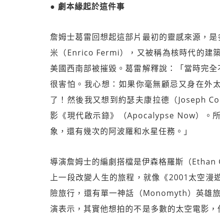
● 劇本緣起於這件事
詹姆士葛雷回想起這部片最初的靈感來源，是
米（Enrico Fermi），又被稱為核時代
美國西南部被摧毀。葛雷解釋說：「當時完全
很害怕。我心想：如果你毫無顧忌又身在外
了！然後我又想到約瑟夫康拉德（Joseph Conr
影《現代啟示錄》（Apocalypse No
象，還有幾次的阿波羅和水星任務。」
導演詹姆士的編劇搭檔是伊森格羅斯（Ethan
上一段改變人生的旅程，就像《2001太空漫遊》（2
險旅行，還有單一神話（Monomyth）英雄旅程（
演表示，其實他想拍的不是多數的太空電影，