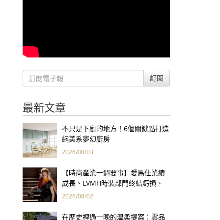
訂閱
最新文章
不只是下廚的地方！6個關鍵點打造
網美系夢幻廚房
2026/08/03
【時尚產業一週要事】愛馬仕業績
成長、LVMH時裝部門終結虧損、
Kering轉型策略初現成效、Prada
2026/08/02
集團財報亮眼
在歷史裡過一晚的溫柔提案：雲品