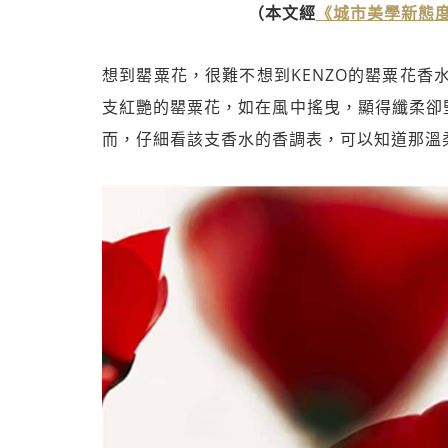
（本文經
《城市美學新態
想到罌粟花，很難不想到KENZO的罌粟花香水F
支紅艷的罌粟花，如在風中搖曳，顯得纖柔卻
而，仔細看該支香水的香調表，可以知道那溫