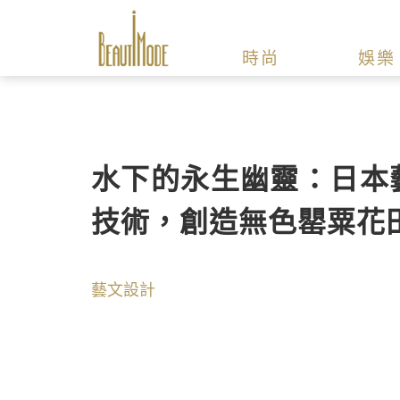
時尚
娛樂
水下的永生幽靈：日本藝術
技術，創造無色罌粟花
藝文設計