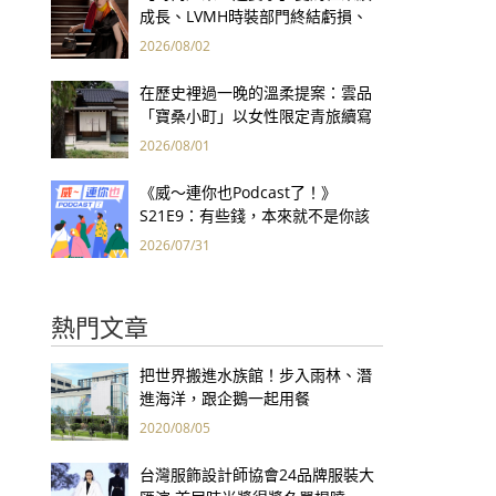
成長、LVMH時裝部門終結虧損、
Kering轉型策略初現成效、Prada
2026/08/02
集團財報亮眼
在歷史裡過一晚的溫柔提案：雲品
「寶桑小町」以女性限定青旅續寫
台東老屋記憶
2026/08/01
《威～連你也Podcast了！》
S21E9：有些錢，本來就不是你該
賺的——讀《一個投機者的告白》
2026/07/31
熱門文章
把世界搬進水族館！步入雨林、潛
進海洋，跟企鵝一起用餐
2020/08/05
台灣服飾設計師協會24品牌服裝大