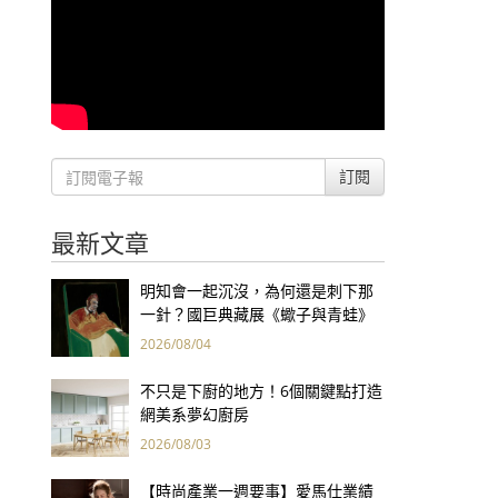
訂閱
最新文章
明知會一起沉沒，為何還是刺下那
一針？國巨典藏展《蠍子與青蛙》
用66件名作拷問人性
2026/08/04
不只是下廚的地方！6個關鍵點打造
網美系夢幻廚房
2026/08/03
【時尚產業一週要事】愛馬仕業績