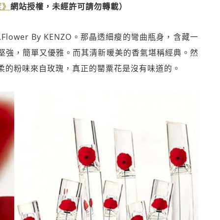
度》
網站授權，未經許可請勿轉載）
lower By KENZO。那晶透細瘦的彎曲瓶身，含藏一
堅強，簡單又優雅。而其清新暖美的香氣堪稱經典。然
柔的粉味來自玫瑰，真正的罌粟花是沒有味道的。