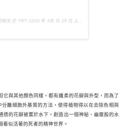
享的貼文
於
PDT 2020 年 4月 月 29 日 上午 9:40
張貼
但它與其他顏色同樣，都有纖柔的花瓣與外型，而為了
胞中分離細胞外基質的方法，使得植物得以在去除色相與
通透的花瓣被置於水下，創造出一個神秘、幽靈般的水
個看似活著的死者的精神世界。