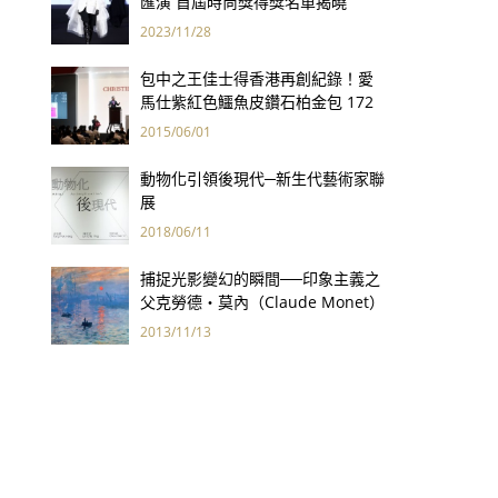
匯演 首屆時尚獎得獎名單揭曉
2023/11/28
包中之王佳士得香港再創紀錄！愛
馬仕紫紅色鱷魚皮鑽石柏金包 172
萬港幣創全球手袋拍賣最高價
2015/06/01
動物化引領後現代─新生代藝術家聯
展
2018/06/11
捕捉光影變幻的瞬間──印象主義之
父克勞德‧莫內（Claude Monet）
2013/11/13