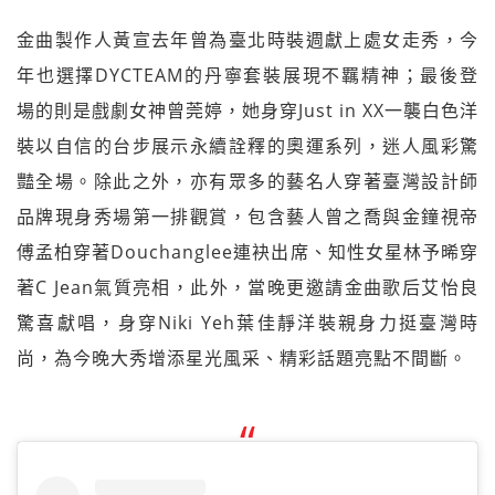
金曲製作人黃宣去年曾為臺北時裝週獻上處女走秀，今
年也選擇DYCTEAM的丹寧套裝展現不羈精神；最後登
場的則是戲劇女神曾莞婷，她身穿Just in XX一襲白色洋
裝以自信的台步展示永續詮釋的奧運系列，迷人風彩驚
豔全場。除此之外，亦有眾多的藝名人穿著臺灣設計師
品牌現身秀場第一排觀賞，包含藝人曾之喬與金鐘視帝
傅孟柏穿著Douchanglee連袂出席、知性女星林予晞穿
著C Jean氣質亮相，此外，當晚更邀請金曲歌后艾怡良
驚喜獻唱，身穿Niki Yeh葉佳靜洋裝親身力挺臺灣時
尚，為今晚大秀增添星光風采、精彩話題亮點不間斷。