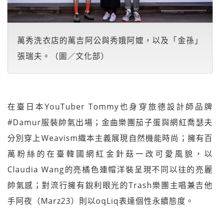
萬秀洗衣店的萬吉阿公與秀娥阿嬤，以及「金孫」
張瑞夫。（圖／文化部）
在臺日本YouTuber Tommy也身穿旅德設計師品牌
#Damur服裝帥氣出場；金曲樂團茄子蛋與網紅喬瑟夫
分別穿上Weavism織本主義展現自然機能時尚；擁有百
萬粉絲的在臺韓國網紅金針菇一改可愛風貌，以
Claudia Wang的亮橘色連帽洋裝呈現不同以往的亮麗
帥氣感；對流行擁有銳利眼光的Trash樂團主唱兼吉他
手阿夜（Marz23）則以oqLiq表達個性永續態度。