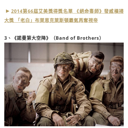
2014第66屆艾美獎得獎名單 《絕命毒師》發威橫掃
大獎 「老白」布萊恩克萊斯頓霸氣再奪視帝
3、《諾曼第大空降》（Band of Brothers）