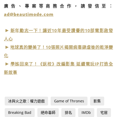
廣告、專案等商務合作，請發信至：
ad@beautimode.com
新年勵志一下！讓近10年最受讚譽的10部電影啟發
人心
地球真的變美了！10張照片揭開病毒肆虐後的乾淨變
化
學姊回來了！《返校》改編影集 延續電玩IP打造全
新故事
冰與火之歌：權力遊戲
Game of Thrones
影集
Breaking Bad
絕命毒師
排名
IMDb
宅居