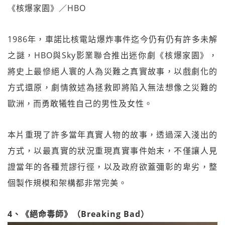
《核爆家園》／HBO
1986年，車諾比核電站爆炸事件迄今仍有仍有許多未解
之謎，HBO與Sky影業聯合推出迷你劇《核爆家園》，
將史上最慘絕人寰的人為災難之真實故事，以戲劇化的
方式還原，劇情敘述為拯救即將陷入無法想像之災難的
歐洲，而勇敢犧牲自己的男性及女性。
本片重現了許多當年真實人物的故事，透過深入淺出的
方式，以最真實的狀況重現真實事件始末，不僅讓人見
證當年的各種荒謬行徑，以及政府欲蓋彌彰的卑劣，整
個製作規模和架構都非常完美。
4、《絕命毒師》（Breaking Bad）