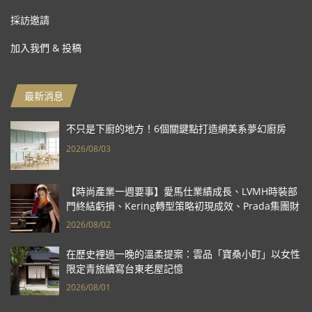
採訪邀請
加入我們 & 投稿
最新消息
不只是下廚的地方！6個關鍵點打造網美系夢幻廚房
2026/08/03
【時尚產業一週要事】愛馬仕業績成長、LVMH時裝部
門終結虧損、Kering轉型策略初現成效、Prada集團財
報亮眼
2026/08/02
在歷史裡過一晚的溫柔提案：雲品「寶桑小町」以女性
限定青旅續寫台東老屋記憶
2026/08/01