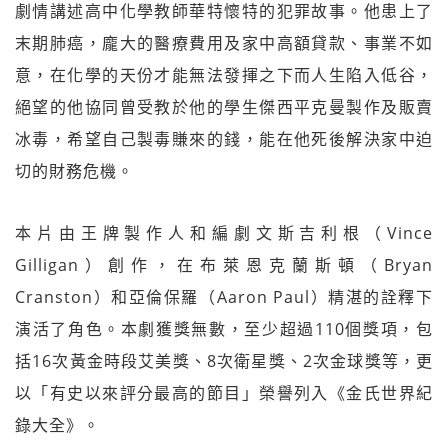
劇情講述高中化學教師華特懷特的犯罪故事。他患上了
末期肺癌，龐大的醫療費用及家中高額貸款、事業不如
意，在化學的天份才能無法發揮之下而人生陷入低谷，
絕望的他協同曾受教於他的學生傑西平克曼製作及販賣
冰毒，希望自己製毒賺來的錢，能在他死後解決家中迫
切的財務危機。
本片由王牌製作人和編劇文斯吉利根（Vince
Gilligan）創作，在布萊恩克蘭斯頓（Bryan
Cranston）和亞倫保羅（Aaron Paul）精湛的詮釋下
演活了角色。本劇獲獎無數，至少超過110個獎項，包
括16次黃金時段艾美獎、8次衛星獎、2次金球獎等，更
以「有史以來評分最高的節目」榮譽列入《金氏世界紀
錄大全》。