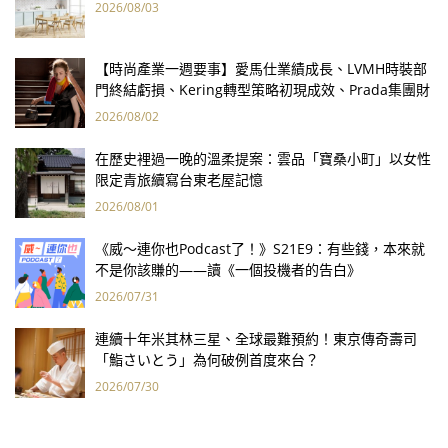
2026/08/03
【時尚產業一週要事】愛馬仕業績成長、LVMH時裝部
門終結虧損、Kering轉型策略初現成效、Prada集團財
報亮眼
2026/08/02
在歷史裡過一晚的溫柔提案：雲品「寶桑小町」以女性
限定青旅續寫台東老屋記憶
2026/08/01
《威～連你也Podcast了！》S21E9：有些錢，本來就
不是你該賺的——讀《一個投機者的告白》
2026/07/31
連續十年米其林三星、全球最難預約！東京傳奇壽司
「鮨さいとう」為何破例首度來台？
2026/07/30