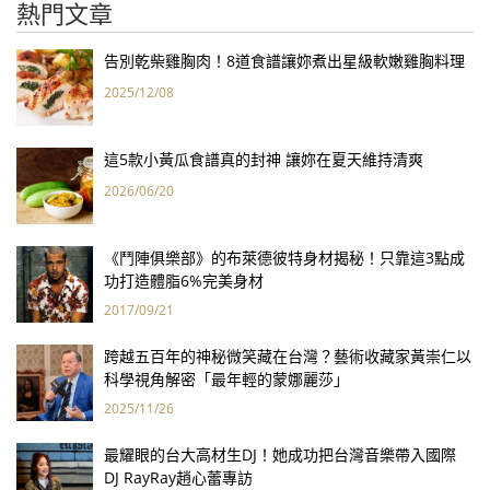
熱門文章
告別乾柴雞胸肉！8道食譜讓妳煮出星級軟嫩雞胸料理
2025/12/08
這5款小黃瓜食譜真的封神 讓妳在夏天維持清爽
2026/06/20
《鬥陣俱樂部》的布萊德彼特身材揭秘！只靠這3點成
功打造體脂6%完美身材
2017/09/21
跨越五百年的神秘微笑藏在台灣？藝術收藏家黃崇仁以
科學視角解密「最年輕的蒙娜麗莎」
2025/11/26
最耀眼的台大高材生DJ！她成功把台灣音樂帶入國際
DJ RayRay趙心蕾專訪