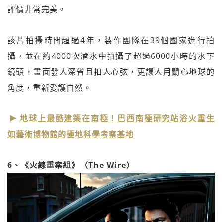
評價非常完美。
該片拍攝時間超過4年，製作團隊在39個國家進行拍
攝，並在約4000次潛水中拍攝了超過6000小時的水下
鏡頭，畫面發人深省且扣人心弦，更讓人用關心地球的
角度，重新愛護自然。
地球上最酷建築在南極！巴西南極研究站浴火重生
如藝術博物館的極地科學考察基地
6、《火線重案組》（The Wire）