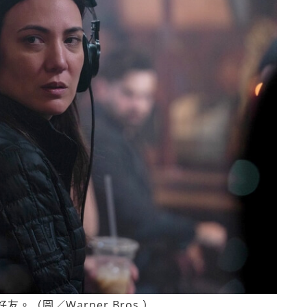
（圖／Warner Bros.）