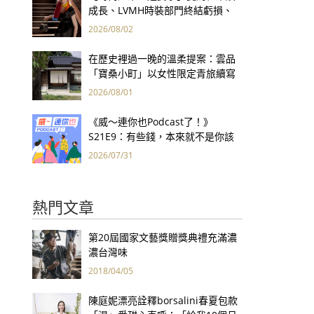
成長、LVMH時裝部門終結虧損、
Kering轉型策略初現成效、Prada
2026/08/02
集團財報亮眼
在歷史裡過一晚的溫柔提案：雲品
「寶桑小町」以女性限定青旅續寫
台東老屋記憶
2026/08/01
《威～連你也Podcast了！》
S21E9：有些錢，本來就不是你該
賺的——讀《一個投機者的告白》
2026/07/31
熱門文章
第20屆國家文藝獎贈獎典禮充滿濃
濃台灣味
2018/04/05
陳庭妮漂亮詮釋borsalini春夏包款