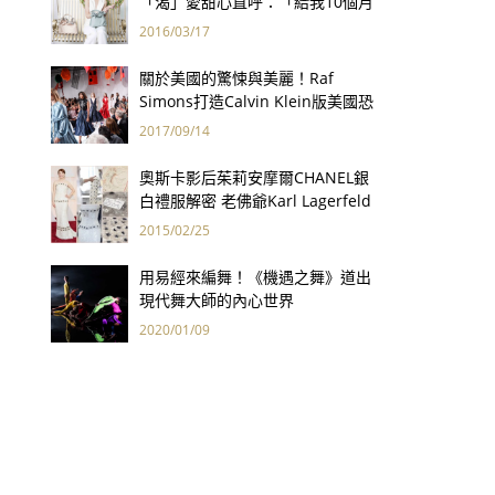
「渴」愛甜心直呼：「給我10個月
老！」
2016/03/17
關於美國的驚悚與美麗！Raf
Simons打造Calvin Klein版美國恐
怖故事
2017/09/14
奧斯卡影后茱莉安摩爾CHANEL銀
白禮服解密 老佛爺Karl Lagerfeld
巧手打造
2015/02/25
用易經來編舞！《機遇之舞》道出
現代舞大師的內心世界
2020/01/09