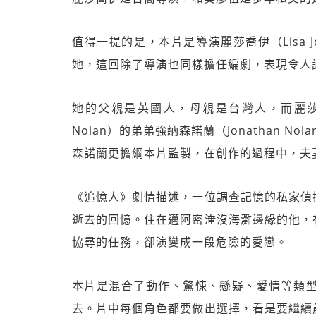
值得一提的是，本片是導演麗莎喬伊（Lisa
她，這回除了導演也同樣擔任編劇，表現令人
她的父親是英國人，母親是台灣人，而麗莎喬伊
Nolan）的弟弟強納森諾蘭（Jonathan 
森諾蘭更擔綱本片監製，在創作的過程中，夫
《追憶人》劇情描述，一位調查記憶的私家偵
逝去的回憶。住在邁阿密淹沒海灘邊緣的他，
協尋的任務，卻演變成一段危險的愛戀。
本片是混合了動作、驚悚、懸疑、愛情等類
去。片中每個角色都要做出選擇，看是要繼續