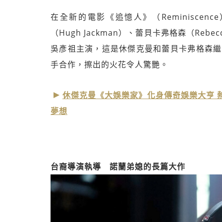
在全新的電影《追憶人》（Reminisce
（Hugh Jackman）、蕾貝卡弗格森（Rebecc
吳彥祖主演，這是休傑克曼和蕾貝卡弗格森繼《大娛
手合作，擦出的火花令人驚艷。
休傑克曼《大娛樂家》化身傳奇娛樂大亨 
夢想
台裔導演執導 諾蘭弟媳的長篇大作