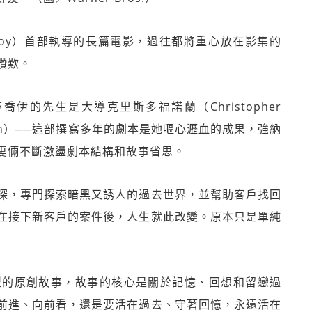
 Joy）首部執導的長篇電影，過往都將重心放在影集的
讚歎。
的先生是大導克里斯多福諾蘭（Christopher
Nolan）──這部撰寫多年的劇本是她嘔心瀝血的成果，強納
妻倆不斷激盪劇本結構和故事省思。
探，專門探索暗黑又誘人的過去世界，並幫助客戶找回
在接下新客戶的案件後，人生就此改變。原本只是單純
型的原創故事，故事的核心是關於記憶、回想和留戀過
前進、向前看，還是要活在過去、守著回憶，永遠活在