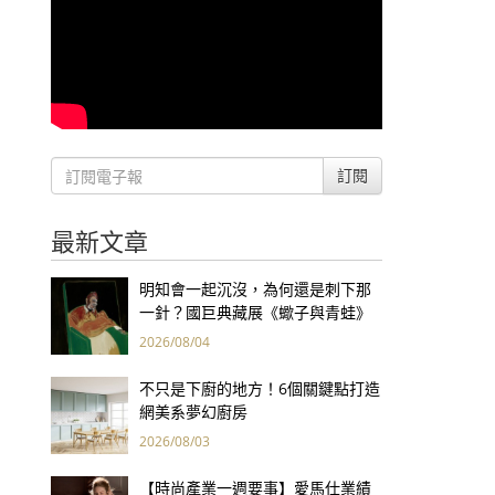
訂閱
最新文章
明知會一起沉沒，為何還是刺下那
一針？國巨典藏展《蠍子與青蛙》
用66件名作拷問人性
2026/08/04
不只是下廚的地方！6個關鍵點打造
網美系夢幻廚房
2026/08/03
【時尚產業一週要事】愛馬仕業績