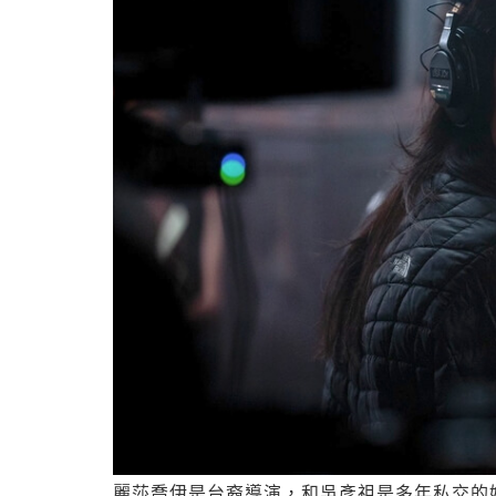
麗莎喬伊是台裔導演，和吳彥祖是多年私交的好友。