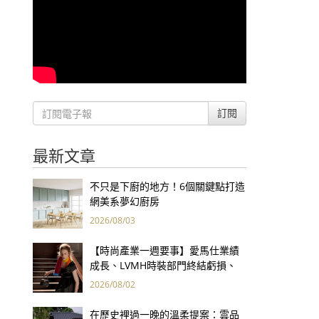
訂閱
最新文章
不只是下廚的地方！6個關鍵點打造
網美系夢幻廚房
2026/08/03
【時尚產業一週要事】愛馬仕業績
成長、LVMH時裝部門終結虧損、
Kering轉型策略初現成效、Prada
2026/08/02
集團財報亮眼
在歷史裡過一晚的溫柔提案：雲品