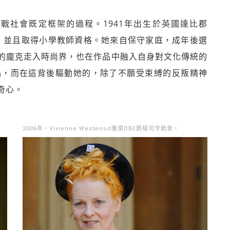
個不斷挑戰社會既定框架的過程。1941年出生於英國達比郡
倫敦，並且取得小學教師資格。她來自保守家庭，成年後選
的龐克走入時尚界，也在作品中融入自身對文化傳統的
品，而在這背後驅動她的，除了不願受束縛的反叛精神
奇心。
2006年，Vivienne Westwood獲頒DBE爵級司令勳章。