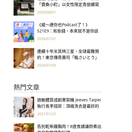
「寶桑小町」以女性限定青旅續寫
台東老屋記憶
2026/08/01
《威～連你也Podcast了！》
S21E9：有些錢，本來就不是你該
賺的——讀《一個投機者的告白》
2026/07/31
連續十年米其林三星、全球最難預
約！東京傳奇壽司「鮨さいとう」
為何破例首度來台？
2026/07/30
熱門文章
過敏體質成創業契機 Jeeves Taipei
執行長李翊菲：頂級洗衣是最好的
健康保險！
2021/01/25
告別乾柴雞胸肉！8道食譜讓妳煮出