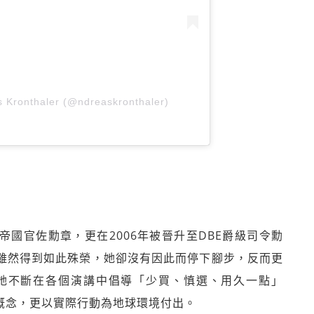
s Kronthaler (@ndreaskronthaler)
OBE大英帝國官佐勳章，更在2006年被晉升至DBE爵級司令勳
。雖然得到如此殊榮，她卻沒有因此而停下腳步，反而更
她不斷在各個演講中倡導「少買、慎選、用久一點」
t last）的概念，更以實際行動為地球環境付出。