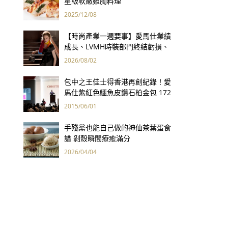
星級軟嫩雞胸料理
2025/12/08
【時尚產業一週要事】愛馬仕業績
成長、LVMH時裝部門終結虧損、
Kering轉型策略初現成效、Prada
2026/08/02
集團財報亮眼
包中之王佳士得香港再創紀錄！愛
馬仕紫紅色鱷魚皮鑽石柏金包 172
萬港幣創全球手袋拍賣最高價
2015/06/01
手殘黨也能自己做的神仙茶葉蛋食
譜 剝殼瞬間療癒滿分
2026/04/04