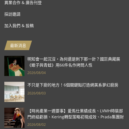
異業合作 & 廣告刊登
採訪邀請
加入我們 & 投稿
最新消息
明知會一起沉沒，為何還是刺下那一針？國巨典藏展
《蠍子與青蛙》用66件名作拷問人性
2026/08/04
不只是下廚的地方！6個關鍵點打造網美系夢幻廚房
2026/08/03
【時尚產業一週要事】愛馬仕業績成長、LVMH時裝部
門終結虧損、Kering轉型策略初現成效、Prada集團財
報亮眼
2026/08/02