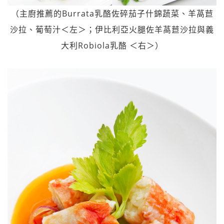
（主廚推薦的Burrata乳酪佐碎茄子什錦蔬菜、羊萵苣
沙拉、葡萄汁＜左＞；伊比利亞火腿佐羊萵苣沙拉與義
大利Robiola乳酪 ＜右＞）