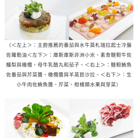
（＜左上＞：主廚推薦的番茄與水牛莫札瑞拉起士冷盤
佐羅勒油＜左下＞：庫斯庫斯非洲小米、素食韃靼牛佐
鱷梨與橄欖、母牛乳酪丸和茄子、＜右上＞：韃靼鮪魚
佐番茄與芹菜醬、橄欖醬與羊萵苣沙拉、＜右下＞：生
小牛肉佐鮪魚醬、芹菜、柑橘類水果與芽菜）