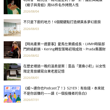
《蠍子與青蛙》用66件名作拷問人性
2026/08/04
不只是下廚的地方！6個關鍵點打造網美系夢幻廚房
2026/08/03
【時尚產業一週要事】愛馬仕業績成長、LVMH時裝部
門終結虧損、Kering轉型策略初現成效、Prada集團財
報亮眼
2026/08/02
在歷史裡過一晚的溫柔提案：雲品「寶桑小町」以女性
限定青旅續寫台東老屋記憶
2026/08/01
《威～連你也Podcast了！》S21E9：有些錢，本來就
不是你該賺的——讀《一個投機者的告白》
2026/07/31