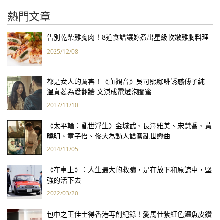
熱門文章
告別乾柴雞胸肉！8道食譜讓妳煮出星級軟嫩雞胸料理
2025/12/08
都是女人的厲害！《血觀音》吳可熙咖啡誘惑傅子純
溫貞菱為愛翻牆 文淇成電燈泡閨蜜
2017/11/10
《太平輪：亂世浮生》金城武、長澤雅美、宋慧喬、黃
曉明、章子怡、佟大為動人譜寫亂世戀曲
2014/11/05
《在車上》：人生最大的救贖，是在放下和原諒中，堅
強的活下去
2022/03/20
包中之王佳士得香港再創紀錄！愛馬仕紫紅色鱷魚皮鑽