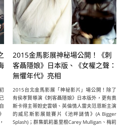
之
2015金馬影展神秘場公開！《刺
梅
客聶隱娘》日本版、《女權之聲：
無懼年代》亮相
初
2015台北金馬影展「神祕影片」場公開！除了
己
有侯孝賢導演《刺客聶隱娘》日本版外，更有奧
自
斯卡得主蒂妲史雲頓、英倫情人雷夫范恩斯主演
》
的威尼斯影展競賽片《池畔謎情》(A Bigger
國，
Splash)；群集凱莉墨里根Carey Mulligan、梅莉