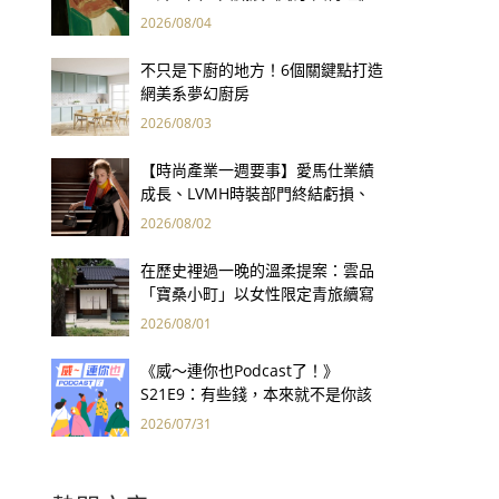
用66件名作拷問人性
2026/08/04
不只是下廚的地方！6個關鍵點打造
網美系夢幻廚房
2026/08/03
【時尚產業一週要事】愛馬仕業績
成長、LVMH時裝部門終結虧損、
Kering轉型策略初現成效、Prada
2026/08/02
集團財報亮眼
在歷史裡過一晚的溫柔提案：雲品
「寶桑小町」以女性限定青旅續寫
台東老屋記憶
2026/08/01
《威～連你也Podcast了！》
S21E9：有些錢，本來就不是你該
賺的——讀《一個投機者的告白》
2026/07/31