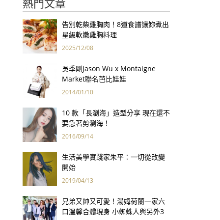
熱門文章
告別乾柴雞胸肉！8道食譜讓妳煮出
星級軟嫩雞胸料理
2025/12/08
吳季剛Jason Wu x Montaigne
Market聯名芭比娃娃
2014/01/10
10 款「長瀏海」造型分享 現在還不
要急著剪瀏海！
2016/09/14
生活美學實踐家朱平︰一切從改變
開始
2019/04/13
兄弟又帥又可愛！湯姆荷蘭一家六
口溫馨合體現身 小蜘蛛人與另外3