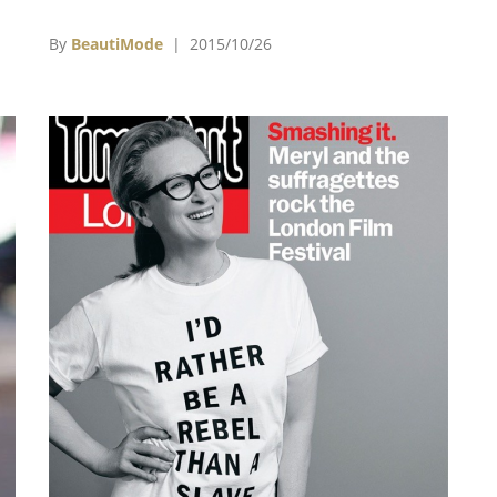
性
史翠普Meryl Streep 、海倫娜寶漢卡特Helena
Bonham Carter等演技巨星主演，描繪英國女權
By
BeautiMode
| 2015/10/26
運動的《女權之聲：無懼年代》(Suffragette)；
影后茱莉安摩爾Julianne Moore和女星艾倫佩姬
Ellen Page合演戀人，為同志權利奮戰政府的
《扣押幸福》(Freeheld)，以及英國硬漢浪子湯
姆哈迪Tom Hardy大展歌喉的凶殺歌舞片《倫敦
路》(London Road)。