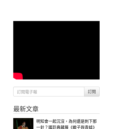
訂閱
最新文章
明知會一起沉沒，為何還是刺下那
一針？國巨典藏展《蠍子與青蛙》