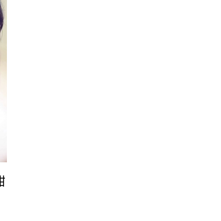
行商不得不跳出來反駁。
甜