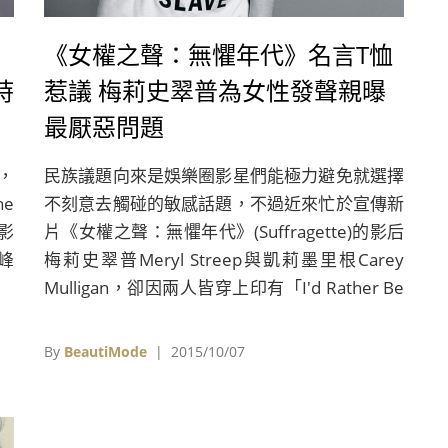
《女權之聲：無懼年代》名言T恤
時
惹議 梅莉史翠普為女性發聲親曝
最厭惡問題
，
民族議題向來是娛樂圈影星們能極力避免就選擇
e
不刻意去觸碰的敏感話題，不過近來忙於宣傳新
影
片《女權之聲：無懼年代》(Suffragette)的影后
峰
梅莉史翠普Meryl Streep與凱莉墨里根Carey
Mulligan，卻因兩人皆穿上印有「I'd Rather Be
A Rebel Than A Slave」（我寧願成為叛亂者而
不當奴隸）的名言白T恤登上雜誌封面而惹議，
By
BeautiMode
| 2015/10/07
這句原是梅姨在劇中所飾演的20世紀女權運動先
鋒Emmeline Pankhurst所發表的名言，卻意外
被牽扯到美國黑奴和種族歧視問題，逼得雜誌發