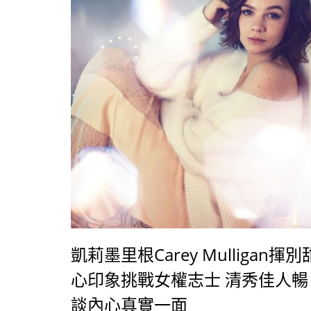
凱莉墨里根Carey Mulligan揮別
心印象挑戰女權志士 清秀佳人暢
談內心真實一面