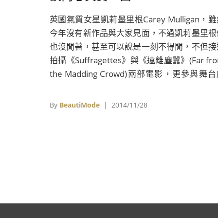
英國氣質女星凱莉墨里根Carey Mulligan，
今年沒有新作品與大家見面，不過凱莉墨里根
也沒閒著，甚至可以說是一刻不得閒，不但接
拍攝《Suffragettes》與《遠離塵囂》(Far fr
the Madding Crowd)兩部電影，更參與舞
《Skylight》演出，之後更將登上紐約百老匯
台，相當令人期待。而這位現年29歲的清秀
By
BeautiMode
| 2014/11/28
人，日前也受《Harper's Bazaar》雜誌頒
佳啟發精神獎，以鼓勵她在舞台劇的好表現與
極投入公益活動的善心；另外，凱莉墨莉根也
勢登上全新一期封面人物，揮別去年《大亨
傳》(The Great Gatsby)中珠光寶氣的嬌嬌
象，以純淨浪漫的形象示人，並
《Suffragettes》的女編劇家Abi Morgan進
談，暢談自己內心最真實的一面與拍戲心得。