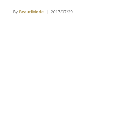
服飾
幕慈
By
BeautiMode
| 2017/07/29
未
，
尚
nd