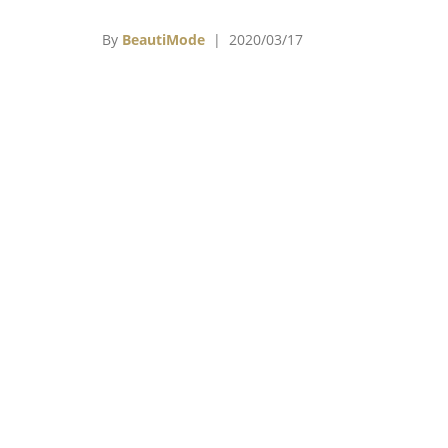
會博物館（Metropolitan Museum of Art）
典藏館（Costume Institute）年度展覽開
By
BeautiMode
| 2020/03/17
善晚會（Met Gala）將延期舉行，確切日期尚
確定，今年適逢大都會博物館成立150週年
Met Gala的主題也因此決定為《關於時間：時
與存續》（About Time: Fashion a
Duration）作為應景的題材。