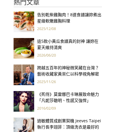
熱門文章
告別乾柴雞胸肉！8道食譜讓妳煮出
星級軟嫩雞胸料理
2025/12/08
這5款小黃瓜食譜真的封神 讓妳在
夏天維持清爽
2026/06/20
跨越五百年的神秘微笑藏在台灣？
藝術收藏家黃崇仁以科學視角解密
「最年輕的蒙娜麗莎」
2025/11/26
《死侍》莫雷娜巴卡琳展致命魅力
「凡妮莎聰明、性感又強悍」
2016/02/09
過敏體質成創業契機 Jeeves Taipei
執行長李翊菲：頂級洗衣是最好的