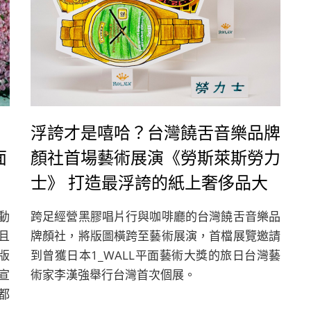
浮誇才是嘻哈？台灣饒舌音樂品牌
面
顏社首場藝術展演《勞斯萊斯勞力
士》 打造最浮誇的紙上奢侈品大
展
動
跨足經營黑膠唱片行與咖啡廳的台灣饒舌音樂品
且
牌顏社，將版圖橫跨至藝術展演，首檔展覽邀請
版
到曾獲日本1_WALL平面藝術大獎的旅日台灣藝
）宣
術家李漢強舉行台灣首次個展。
都