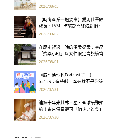
2026/08/03
【時尚產業一週要事】愛馬仕業績
成長、LVMH時裝部門終結虧損、
Kering轉型策略初現成效、Prada
2026/08/02
集團財報亮眼
在歷史裡過一晚的溫柔提案：雲品
「寶桑小町」以女性限定青旅續寫
台東老屋記憶
2026/08/01
《威～連你也Podcast了！》
S21E9：有些錢，本來就不是你該
賺的——讀《一個投機者的告白》
2026/07/31
連續十年米其林三星、全球最難預
約！東京傳奇壽司「鮨さいとう」
為何破例首度來台？
2026/07/30