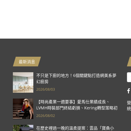
最新消息
不只是下廚的地方！6個關鍵點打造網美系夢
幻廚房
2026/08/03
【時尚產業一週要事】愛馬仕業績成長、
營
LVMH時裝部門終結虧損、Kering轉型策略初
統
現成效、Prada集團財報亮眼
2026/08/02
在歷史裡過一晚的溫柔提案：雲品「寶桑小