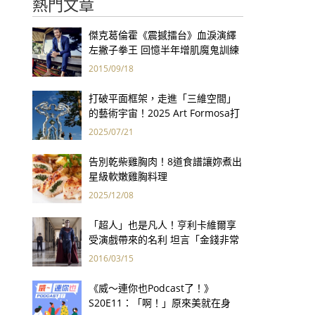
熱門文章
傑克葛倫霍《震撼擂台》血淚演繹
左撇子拳王 回憶半年增肌魔鬼訓練
「一輩子想到都怕」
2015/09/18
打破平面框架，走進「三維空間」
的藝術宇宙！2025 Art Formosa打
開立體創作的大門
2025/07/21
告別乾柴雞胸肉！8道食譜讓妳煮出
星級軟嫩雞胸料理
2025/12/08
「超人」也是凡人！亨利卡維爾享
受演戲帶來的名利 坦言「金錢非常
重要！」
2016/03/15
《威～連你也Podcast了！》
S20E11：「啊！」原來美就在身