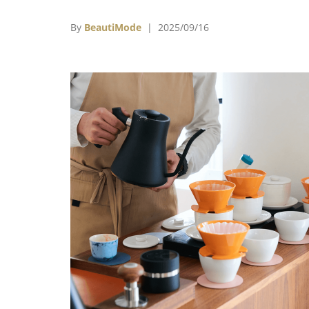
景下，企圖打破越南料理只是街邊小吃的刻板
象，將其推向精緻餐飲的殿堂，為台灣食客重
By
BeautiMode
| 2025/09/16
詮釋越南美食的豐富可能。