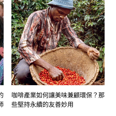
與願景。
的
咖啡產業如何讓美味兼顧環保？那
師
些堅持永續的友善妙用