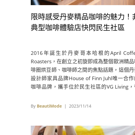
限時感受丹麥精品咖啡的魅力！
典型咖啡體驗店快閃民生社區
2016年誕生於丹麥哥本哈根的April Coff
Roasters，在創立之初旋即成為整個歐洲精品
啡圈烘豆師、咖啡師之間的焦點話題，這個丹
設計師家具品牌House of Finn Juhl唯一合
咖啡品牌，攜手位於民生社區的VG Living，
11月15日起限時4天開啟「April Store」，
有2019 World Brewers Cup世界咖啡沖煮
By
BeautiMode
| 2023/11/14
亞軍殊榮的創辦人Patrik Rolf Karlsson，帶
軍烘豆團隊親自沖煮頂級咖啡之外，也帶來榮
「咖啡界奧斯卡」之稱的COE卓越盃2023年