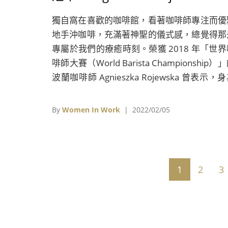
獨自窩在喜歡的咖啡館，看著咖啡師專注而優
地手沖咖啡，充滿著神聖的儀式感，總覺得那
專屬於我們的療癒時刻。榮獲 2018 年「世界
啡師大賽（World Barista Championship）
波蘭咖啡師 Agnieszka Rojewska 曾表示，
一個專業的咖啡師，即是擔任客人與咖啡行業
重要的溝通橋樑，而她不僅對工作敬業，同時
By
Women In Work
| 2022/02/05
積極推廣家鄉的咖啡文化。
1
2
3