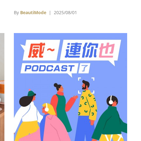
印
新
By
BeautiMode
| 2025/08/01