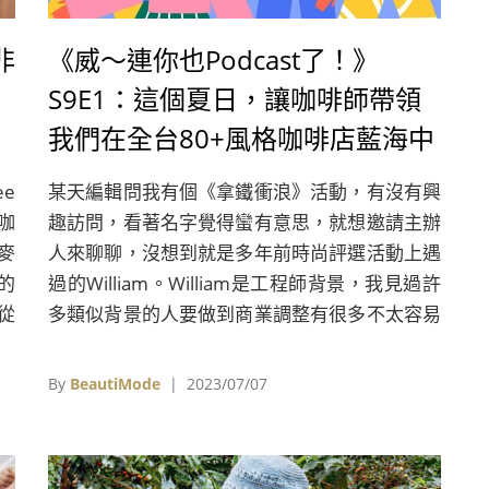
非
《威～連你也Podcast了！》
S9E1：這個夏日，讓咖啡師帶領
我們在全台80+風格咖啡店藍海中
盡情體驗夏日《拿鐵衝浪》！
ee
某天編輯問我有個《拿鐵衝浪》活動，有沒有興
ft.Flavor CEO 吳威賦William
咖
趣訪問，看著名字覺得蠻有意思，就想邀請主辦
麥
人來聊聊，沒想到就是多年前時尚評選活動上遇
作的
過的William。William是工程師背景，我見過許
從
多類似背景的人要做到商業調整有很多不太容易
由擁
的地方～這次再相見，感覺他跟多年前不太一樣
大賽
了，外型上頭髮留長，交談後則發現他更有自信
By
BeautiMode
| 2023/07/07
領冠
與想法。幾天前在社群上看到他對《Flavor》未
獲
來發展的定調在於風味、文化、商業，，從每個
冠
CEO對於自己平台都該有的期許，看出他的積極