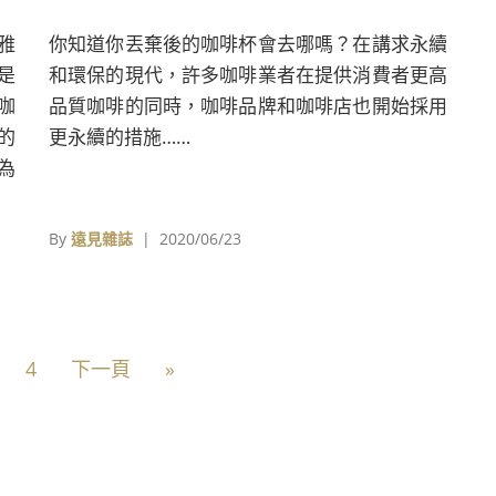
雅
你知道你丟棄後的咖啡杯會去哪嗎？在講求永續
是
和環保的現代，許多咖啡業者在提供消費者更高
咖
品質咖啡的同時，咖啡品牌和咖啡店也開始採用
」的
更永續的措施……
身為
間
也
By
遠見雜誌
| 2020/06/23
4
下一頁
»