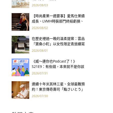
2026/08/03
【時尚產業一週要事】愛馬仕業績
成長、LVMH時裝部門終結虧損、
Kering轉型策略初現成效、Prada
2026/08/02
集團財報亮眼
在歷史裡過一晚的溫柔提案：雲品
「寶桑小町」以女性限定青旅續寫
台東老屋記憶
2026/08/01
《威～連你也Podcast了！》
S21E9：有些錢，本來就不是你該
賺的——讀《一個投機者的告白》
2026/07/31
連續十年米其林三星、全球最難預
約！東京傳奇壽司「鮨さいとう」
為何破例首度來台？
2026/07/30