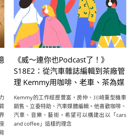
憶
《威～連你也Podcast了！》
S18E2：從汽車雜誌編輯到茶廠管
理 Kemmy用咖啡、老車、茶為媒
介串連人與人間的交流
力
Kemmy的工作經歷豐富，房仲、川崎重型機車
質
銷售、立委特助、汽車媒體編輯。他喜歡咖啡、
界
汽車、音樂、藝術，希望可以構建出以「cars
座
and coffee」這樣的理念
背