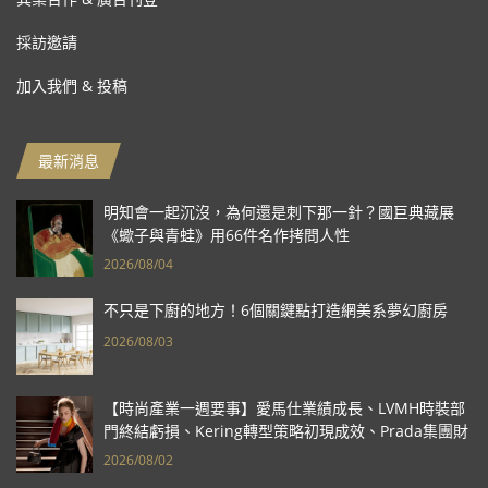
採訪邀請
加入我們 & 投稿
最新消息
明知會一起沉沒，為何還是刺下那一針？國巨典藏展
《蠍子與青蛙》用66件名作拷問人性
2026/08/04
不只是下廚的地方！6個關鍵點打造網美系夢幻廚房
2026/08/03
【時尚產業一週要事】愛馬仕業績成長、LVMH時裝部
門終結虧損、Kering轉型策略初現成效、Prada集團財
報亮眼
2026/08/02