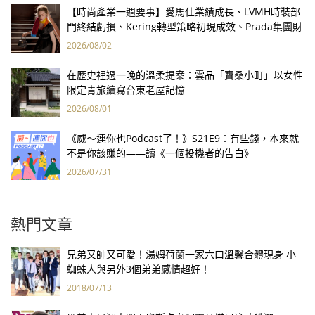
【時尚產業一週要事】愛馬仕業績成長、LVMH時裝部
門終結虧損、Kering轉型策略初現成效、Prada集團財
報亮眼
2026/08/02
在歷史裡過一晚的溫柔提案：雲品「寶桑小町」以女性
限定青旅續寫台東老屋記憶
2026/08/01
《威～連你也Podcast了！》S21E9：有些錢，本來就
不是你該賺的——讀《一個投機者的告白》
2026/07/31
熱門文章
兄弟又帥又可愛！湯姆荷蘭一家六口溫馨合體現身 小
蜘蛛人與另外3個弟弟感情超好！
2018/07/13