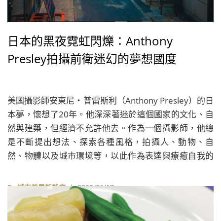
日本的黑夜霓虹閃爍：Anthony
Presley拍攝前衛迷幻的夢想國度
美國攝影師安東尼・普雷斯利（Anthony Presley）的日
本夢，懷想了20年。他深深著迷於這個國家的文化、自
然與建築，但經濟不允許他去。作為一個攝影師，他總
是不斷提出想法、探索各種風格，拍攝人、動物、自
然、物體以及城市環境等，以此作為表達與療癒自我的
媒介。
By
城市美學新態度
| 2020/06/17