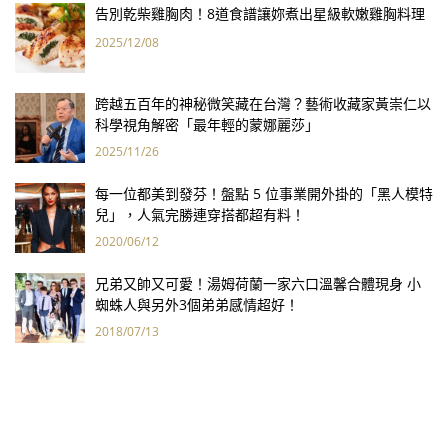
告別乾柴雞胸肉！8道食譜讓妳煮出星級軟嫩雞胸料理
2025/12/08
跨越五百年的神秘微笑藏在台灣？藝術收藏家黃崇仁以
科學視角解密「最年輕的蒙娜麗莎」
2025/11/26
每一位都美到發芬！盤點 5 位事業開外掛的「黑人模特
兒」，人氣完勝連穿搭都超有料！
2020/06/12
兄弟又帥又可愛！湯姆荷蘭一家六口溫馨合體現身 小
蜘蛛人與另外3個弟弟感情超好！
2018/07/13