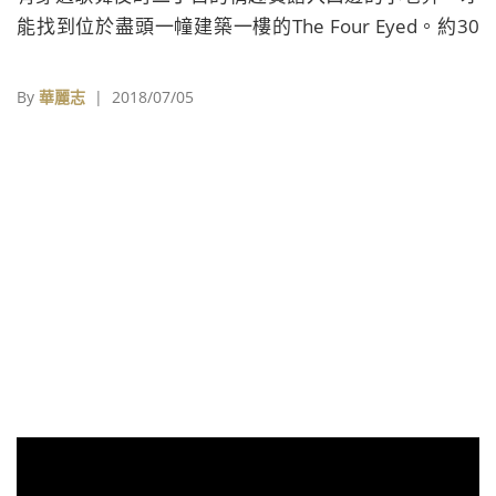
能找到位於盡頭一幢建築一樓的The Four Eyed。約30
坪的店內擺放著來自日本及海外新銳品牌的單品和各式
古著、配飾等，如Charles Jeffrey、Y/Project、Martine
By
華麗志
| 2018/07/05
Rose、ALYX、D.TT.K等，不時還會推出店中快閃店活
動。