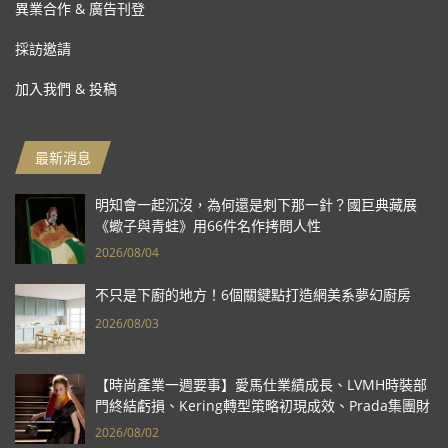
異業合作 & 廣告刊登
採訪邀請
加入我們 & 投稿
最新消息
明知會一起沉沒，為何還是刺下那一針？國巨典藏展
《蠍子與青蛙》用66件名作拷問人性
2026/08/04
不只是下廚的地方！6個關鍵點打造網美系夢幻廚房
2026/08/03
【時尚產業一週要事】愛馬仕業績成長、LVMH時裝部
門終結虧損、Kering轉型策略初現成效、Prada集團財
報亮眼
2026/08/02