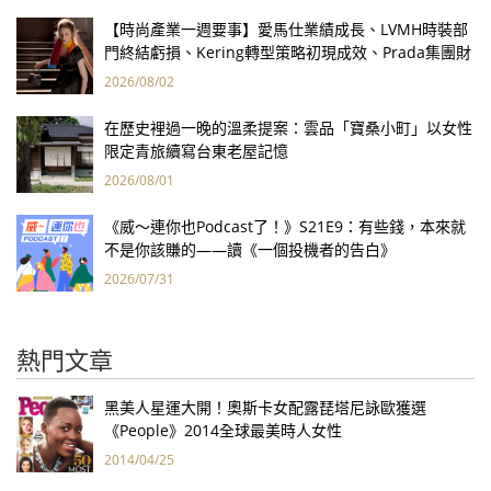
【時尚產業一週要事】愛馬仕業績成長、LVMH時裝部
門終結虧損、Kering轉型策略初現成效、Prada集團財
報亮眼
2026/08/02
在歷史裡過一晚的溫柔提案：雲品「寶桑小町」以女性
限定青旅續寫台東老屋記憶
2026/08/01
《威～連你也Podcast了！》S21E9：有些錢，本來就
不是你該賺的——讀《一個投機者的告白》
2026/07/31
熱門文章
黑美人星運大開！奧斯卡女配露琵塔尼詠歐獲選
《People》2014全球最美時人女性
2014/04/25