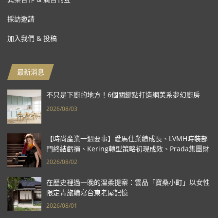
採訪邀請
加入我們 & 投稿
最新消息
不只是下廚的地方！6個關鍵點打造網美系夢幻廚房
2026/08/03
【時尚產業一週要事】愛馬仕業績成長、LVMH時裝部
門終結虧損、Kering轉型策略初現成效、Prada集團財
報亮眼
2026/08/02
在歷史裡過一晚的溫柔提案：雲品「寶桑小町」以女性
限定青旅續寫台東老屋記憶
2026/08/01