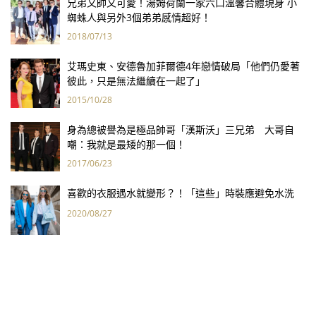
兄弟又帥又可愛！湯姆荷蘭一家六口溫馨合體現身 小
蜘蛛人與另外3個弟弟感情超好！
2018/07/13
艾瑪史東、安德魯加菲爾德4年戀情破局「他們仍愛著
彼此，只是無法繼續在一起了」
2015/10/28
身為總被譽為是極品帥哥「漢斯沃」三兄弟 大哥自
嘲：我就是最矮的那一個！
2017/06/23
喜歡的衣服遇水就變形？！「這些」時裝應避免水洗
2020/08/27