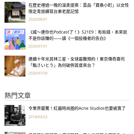
在歷史裡過一晚的溫柔提案：雲品「寶桑小町」以女性
限定青旅續寫台東老屋記憶
2026/08/01
《威～連你也Podcast了！》S21E9：有些錢，本來就
不是你該賺的——讀《一個投機者的告白》
2026/07/31
連續十年米其林三星、全球最難預約！東京傳奇壽司
「鮨さいとう」為何破例首度來台？
2026/07/30
熱門文章
令業界震驚！紅遍時尚圈的Acne Studios也要被賣了
2018/03/22