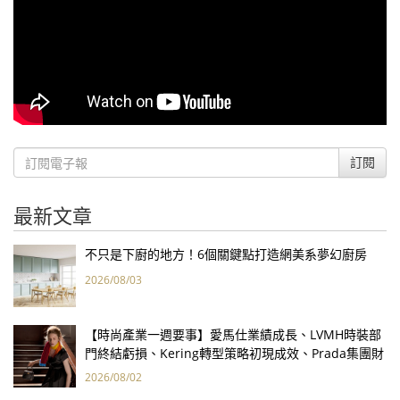
訂閱
最新文章
不只是下廚的地方！6個關鍵點打造網美系夢幻廚房
2026/08/03
【時尚產業一週要事】愛馬仕業績成長、LVMH時裝部
門終結虧損、Kering轉型策略初現成效、Prada集團財
報亮眼
2026/08/02