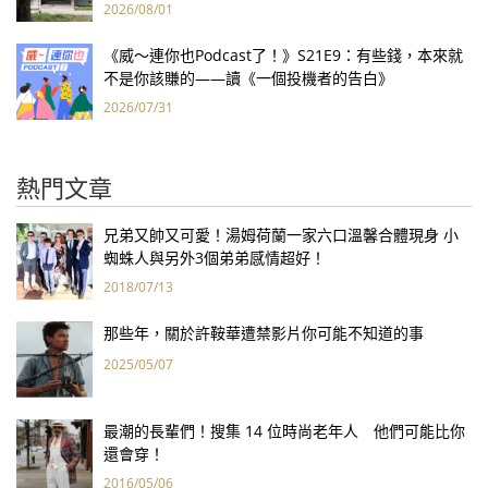
2026/08/01
《威～連你也Podcast了！》S21E9：有些錢，本來就
不是你該賺的——讀《一個投機者的告白》
2026/07/31
熱門文章
兄弟又帥又可愛！湯姆荷蘭一家六口溫馨合體現身 小
蜘蛛人與另外3個弟弟感情超好！
2018/07/13
那些年，關於許鞍華遭禁影片你可能不知道的事
2025/05/07
最潮的長輩們！搜集 14 位時尚老年人 他們可能比你
還會穿！
2016/05/06