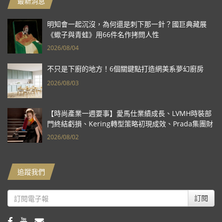
最新消息
明知會一起沉沒，為何還是刺下那一針？國巨典藏展
《蠍子與青蛙》用66件名作拷問人性
2026/08/04
不只是下廚的地方！6個關鍵點打造網美系夢幻廚房
2026/08/03
【時尚產業一週要事】愛馬仕業績成長、LVMH時裝部
門終結虧損、Kering轉型策略初現成效、Prada集團財
報亮眼
2026/08/02
追蹤我們
訂閱