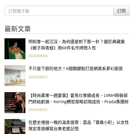
訂閱
最新文章
明知會一起沉沒，為何還是刺下那一針？國巨典藏展
《蠍子與青蛙》用66件名作拷問人性
2026/08/04
不只是下廚的地方！6個關鍵點打造網美系夢幻廚房
2026/08/03
【時尚產業一週要事】愛馬仕業績成長、LVMH時裝部
門終結虧損、Kering轉型策略初現成效、Prada集團財
報亮眼
2026/08/02
在歷史裡過一晚的溫柔提案：雲品「寶桑小町」以女性
限定青旅續寫台東老屋記憶