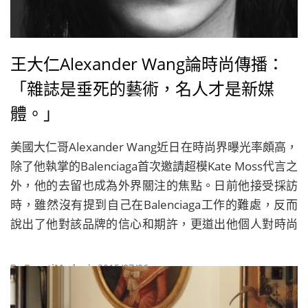
王大仁Alexander Wang論時尚傳播：
「雜誌是垂死的藝術，名人才是新媒
體。」
美國大仁哥Alexander Wang近日在時尚界曝光率頗高，
除了他執掌的Balenciaga首次邀請超模Kate Moss代言之
外，他的去留也成為外界關注的焦點。日前他接受採訪
時，雖然沒有提到自己在Balenciaga工作的難處，反而
說出了他對該品牌的信心和期許，更道出他個人對時尚
品牌傳播的想法，他認為，雜誌已是一門垂死的藝術，
名人才是當今的新媒體。
By
BeautiMode
| 2015/07/06