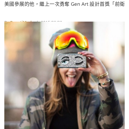
美國參展的他，繼上一次勇奪 Gen Art 設計首獎「前衛
時裝大獎」、去年登上美國版《WWD》紙本封面後，又
再一次交出了令人印象深刻的成績，在BELLAVITA設立
By
BeautiMode
| 2015/08/22
占地75坪的品牌旗艦店，吸引外界的目光。本次
BeautiMode 藉此機會專訪古又文，邀請他分享 Johan
Ku 品牌的發展過程，以及這些年對全球時尚產業的觀
察。