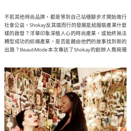
不若其他時尚品牌，都是等到自己站穩腳步才開始進行
社會公益，Shokay反其道而行的發展能給服裝產業什麼
樣的啟發？浮華印象深植人心的時尚產業，或始終無法
轉型成功的紡織產業，是否能藉由他們的故事找到新的
出路？BeautiMode本次專訪了Shokay的創辦人喬琬珊
Carol Chyau，邀請她來分享在品牌將屆10年之際的新
計畫。
By
BeautiMode
| 2015/08/08