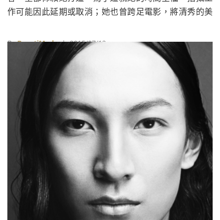
作可能因此延期或取消；她也曾跨足電影，將清秀的美
國女星魯妮瑪拉Rooney Mara改造成《龍紋身的女孩》
的龐克形象；她因為對時尚及美妝產業的卓越貢獻，而
By
BeautiMode
| 2015/07/12
在2013年獲頒大英帝國榮譽勳章。她就是Pat
McGrath，這位創造出一季又一季彩妝趨勢的彩妝師，
總是以全黑造型穿梭於各大時裝週的服裝秀後台，不論
是創意十足的實驗性妝容或是日常經典妝容，都能游刃
有餘地掌握詮釋，從未接受過正規彩妝訓練的她，由於
母親的啟蒙，再加上自身不斷精進與努力，才有今日的
成就與地位。