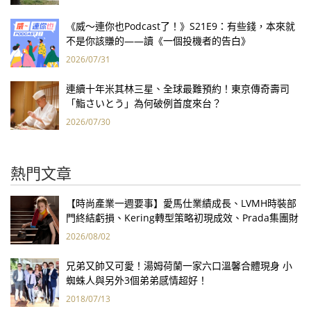
《威～連你也Podcast了！》S21E9：有些錢，本來就
不是你該賺的——讀《一個投機者的告白》
2026/07/31
連續十年米其林三星、全球最難預約！東京傳奇壽司
「鮨さいとう」為何破例首度來台？
2026/07/30
熱門文章
【時尚產業一週要事】愛馬仕業績成長、LVMH時裝部
門終結虧損、Kering轉型策略初現成效、Prada集團財
報亮眼
2026/08/02
兄弟又帥又可愛！湯姆荷蘭一家六口溫馨合體現身 小
蜘蛛人與另外3個弟弟感情超好！
2018/07/13