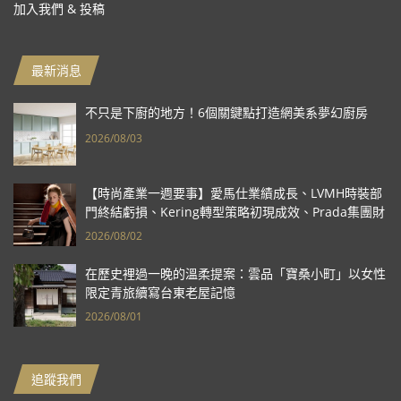
加入我們 & 投稿
最新消息
不只是下廚的地方！6個關鍵點打造網美系夢幻廚房
2026/08/03
【時尚產業一週要事】愛馬仕業績成長、LVMH時裝部
門終結虧損、Kering轉型策略初現成效、Prada集團財
報亮眼
2026/08/02
在歷史裡過一晚的溫柔提案：雲品「寶桑小町」以女性
限定青旅續寫台東老屋記憶
2026/08/01
追蹤我們