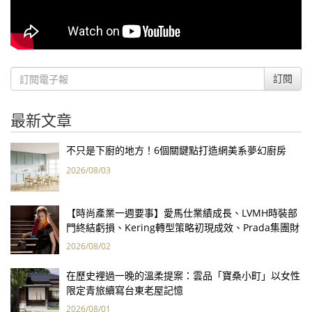
訂閱
最新文章
不只是下廚的地方！6個關鍵點打造網美系夢幻廚房
2026/08/03
【時尚產業一週要事】愛馬仕業績成長、LVMH時裝部
門終結虧損、Kering轉型策略初現成效、Prada集團財
報亮眼
2026/08/02
在歷史裡過一晚的溫柔提案：雲品「寶桑小町」以女性
限定青旅續寫台東老屋記憶
2026/08/01