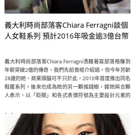
義大利時尚部落客Chiara Ferragni談個
人女鞋系列 預計2016年吸金逾3億台幣
義大利時尚部落客Chiara Ferragni憑藉著寫部落格賺到
年薪突破2億的傳奇，我們先前曾經介紹過，但今年芳齡
28歲的她，商業頭腦可不只於此，2010年首度推出同名
鞋履系列，後來也成為她的另一顆搖錢樹，據她與合夥
人表示，以「眨眼」和各式表情符號為主要設計元素的
同名女鞋系列，預計明年將會為她帶來超過千萬歐元
（約新台幣3億7千萬元）的營收，而過去曾受邀至哈佛
By
BeautiMode
| 2015/08/20
授課的她，也不吝嗇地對外分享她打造鞋履系列的故
事。