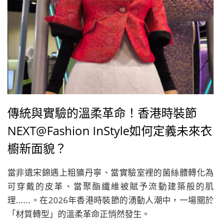
傳統與實驗的溫柔革命！香港時裝節
NEXT@Fashion InStyle如何定義未來衣
櫥新面貌？
當非遺宋錦遇上粗獷丹寧、當實驗室裡的菌絲體轉化為
可穿戴的皮革、當聚酯纖維被賦予流動建築般的肌
理......。在2026年香港時裝節的湧動人潮中，一場關於
「材質轉型」的溫柔革命正悄然發生。