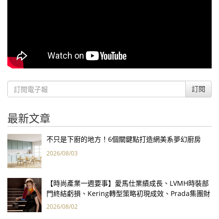
訂閱
最新文章
不只是下廚的地方！6個關鍵點打造網美系夢幻廚房
2026/08/03
【時尚產業一週要事】愛馬仕業績成長、LVMH時裝部
門終結虧損、Kering轉型策略初現成效、Prada集團財
報亮眼
2026/08/02