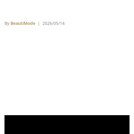
By
BeautiMode
| 2026/05/14