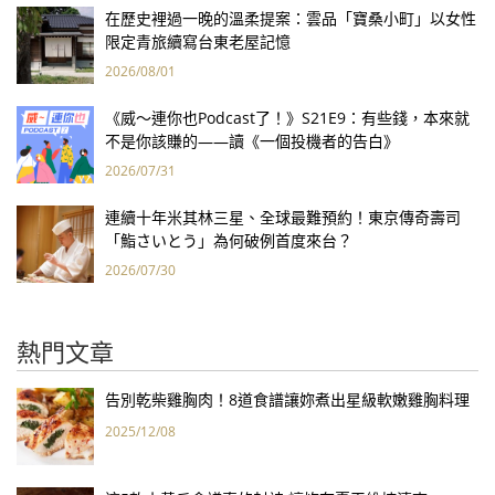
在歷史裡過一晚的溫柔提案：雲品「寶桑小町」以女性
限定青旅續寫台東老屋記憶
2026/08/01
《威～連你也Podcast了！》S21E9：有些錢，本來就
不是你該賺的——讀《一個投機者的告白》
2026/07/31
連續十年米其林三星、全球最難預約！東京傳奇壽司
「鮨さいとう」為何破例首度來台？
2026/07/30
熱門文章
告別乾柴雞胸肉！8道食譜讓妳煮出星級軟嫩雞胸料理
2025/12/08