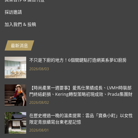
採訪邀請
加入我們 & 投稿
最新消息
不只是下廚的地方！6個關鍵點打造網美系夢幻廚房
2026/08/03
【時尚產業一週要事】愛馬仕業績成長、LVMH時裝部
門終結虧損、Kering轉型策略初現成效、Prada集團財
報亮眼
2026/08/02
在歷史裡過一晚的溫柔提案：雲品「寶桑小町」以女性
限定青旅續寫台東老屋記憶
2026/08/01