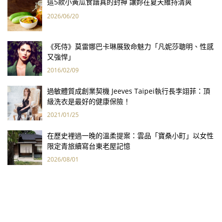
這5款小黃瓜食譜真的封神 讓妳在夏天維持清爽
2026/06/20
《死侍》莫雷娜巴卡琳展致命魅力「凡妮莎聰明、性感
又強悍」
2016/02/09
過敏體質成創業契機 Jeeves Taipei執行長李翊菲：頂
級洗衣是最好的健康保險！
2021/01/25
在歷史裡過一晚的溫柔提案：雲品「寶桑小町」以女性
限定青旅續寫台東老屋記憶
2026/08/01