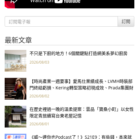
訂閱
最新文章
不只是下廚的地方！6個關鍵點打造網美系夢幻廚房
2026/08/03
【時尚產業一週要事】愛馬仕業績成長、LVMH時裝部
門終結虧損、Kering轉型策略初現成效、Prada集團財
報亮眼
2026/08/02
在歷史裡過一晚的溫柔提案：雲品「寶桑小町」以女性
限定青旅續寫台東老屋記憶
2026/08/01
《威～連你也Podcast了！》S21E9：有些錢，本來就