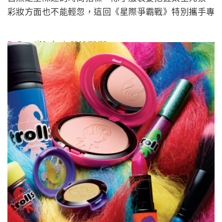
彩妝方面也不能輕忽，這回《星際爭霸戰》特別攜手專
業彩妝品牌M.A.C打造聯名彩妝，讓熱愛美妝的星際迷
們大展來自宇宙的完美妝容。
By
BeautiMode
| 2016/08/22