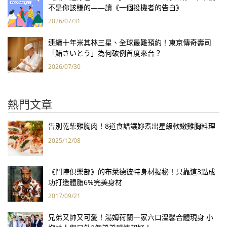
不是你該賺的——讀《一個投機者的告白》
2026/07/31
連續十年米其林三星、全球最難預約！東京傳奇壽司
「鮨さいとう」為何破例首度來台？
2026/07/30
熱門文章
告別乾柴雞胸肉！8道食譜讓妳煮出星級軟嫩雞胸料理
2025/12/08
《鬥陣俱樂部》的布萊德彼特身材揭秘！只靠這3點成
功打造體脂6%完美身材
2017/09/21
兄弟又帥又可愛！湯姆荷蘭一家六口溫馨合體現身 小