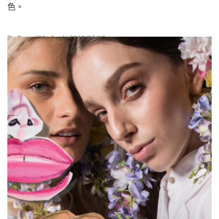
色。
By
BeautiMode
| 2018/02/15