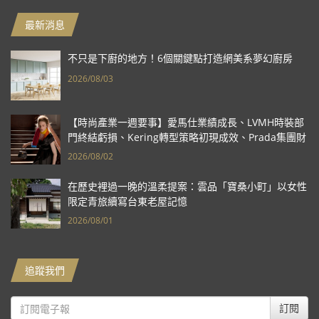
最新消息
不只是下廚的地方！6個關鍵點打造網美系夢幻廚房
2026/08/03
【時尚產業一週要事】愛馬仕業績成長、LVMH時裝部
門終結虧損、Kering轉型策略初現成效、Prada集團財
報亮眼
2026/08/02
在歷史裡過一晚的溫柔提案：雲品「寶桑小町」以女性
限定青旅續寫台東老屋記憶
2026/08/01
追蹤我們
訂閱