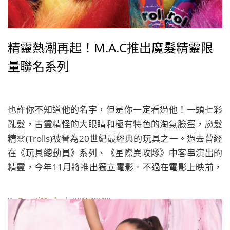
精靈熱潮再起！M.A.C推出魔髮精靈限
量聯名系列
也許你不知道他的名字，但是你一定看過他！一頭七彩
亂髮，古靈精怪的大眼睛和極有特色的淘氣臉蛋，魔髮
精靈(Trolls)被譽為20世紀最經典的玩具之一。過去曾經
在《玩具總動員》系列、《星際異攻隊》中客串演出的
精靈，今年11月將推出獨立電影。不過在電影上映前，
精靈們特地與專業彩妝品牌 M.A.C推出聯名彩妝，搶先
登上女孩們的化妝台，將神奇魔力感染到秋冬的妝容與
By
BeautiMode
| 2016/08/09
髮型上。