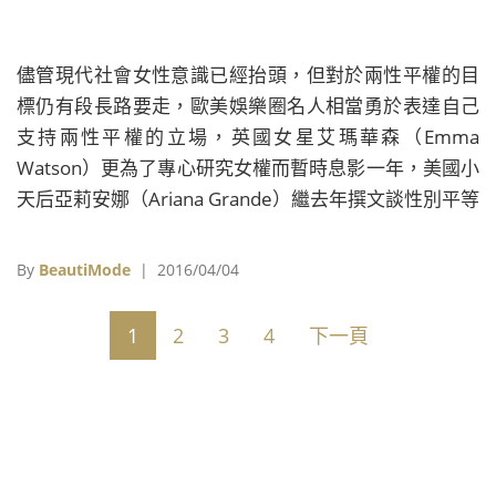
儘管現代社會女性意識已經抬頭，但對於兩性平權的目
標仍有段長路要走，歐美娛樂圈名人相當勇於表達自己
支持兩性平權的立場，英國女星艾瑪華森（Emma
Watson）更為了專心研究女權而暫時息影一年，美國小
天后亞莉安娜（Ariana Grande）繼去年撰文談性別平等
後，日前又再度疾呼男性音樂創作者別再使用污衊女性
的字眼在他們的音樂裡了。
By
BeautiMode
| 2016/04/04
1
2
3
4
下一頁