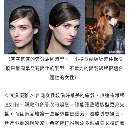
（有空氣感的旁分馬尾造型，一小撮髮絲纏繞遮住橡皮
筋是最簡單又有變化的髮型，不費力的變髮過程很適合
隨性的女性）
＜浪漫優雅＞ 台灣女性較偏好唯美的編髮，無論複雜程
度如何，細緻和多層次的編髮，總能讓整體造型更為完
整，而且適度地讓一些髮絲自然垂落，還能隱惡揚善，
營造小臉的視覺感。希望替打扮增添多點甜美女孩的氣