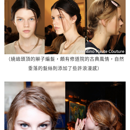
（繞過頭頂的辮子編髮，頗有修道院的古典風情，自然
垂落的髮絲則添加了些許浪漫感）