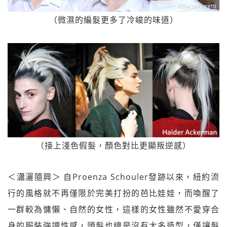
（微濕的編髮更多了冷峻的味道）
（接上淺色假髮，顏色對比更顯叛逆感）
＜瀟灑隨興＞ 自Proenza Schouler發跡以來，紐約流
行的風格就不再僅限於完美打扮的芭比娃娃，而喚醒了
一群較為慵懶、自然的女性，這樣的女性雖然不愛穿合
身的服裝強調性感，頭髮也總是沒有太多造型，僅讓髮