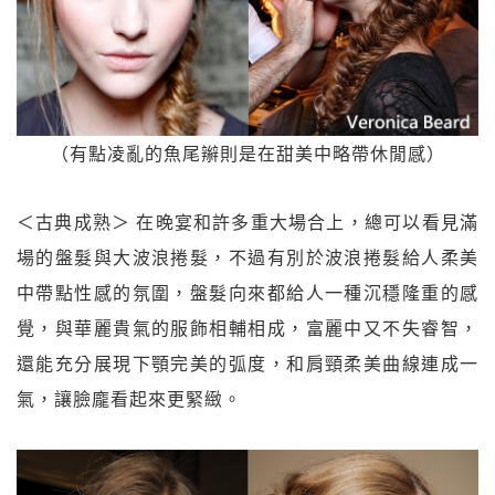
（有點凌亂的魚尾辮則是在甜美中略帶休閒感）
＜古典成熟＞ 在晚宴和許多重大場合上，總可以看見滿
場的盤髮與大波浪捲髮，不過有別於波浪捲髮給人柔美
中帶點性感的氛圍，盤髮向來都給人一種沉穩隆重的感
覺，與華麗貴氣的服飾相輔相成，富麗中又不失睿智，
還能充分展現下顎完美的弧度，和肩頸柔美曲線連成一
氣，讓臉龐看起來更緊緻。