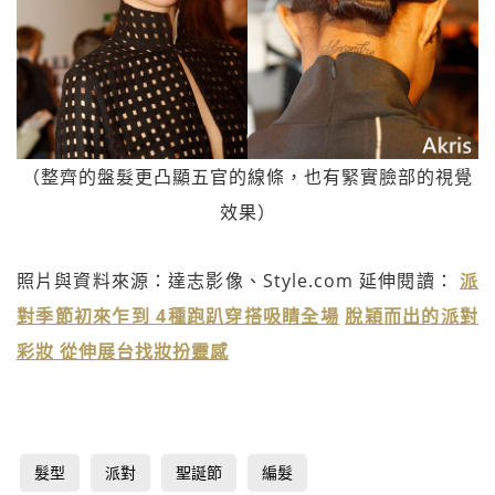
（整齊的盤髮更凸顯五官的線條，也有緊實臉部的視覺
效果）
照片與資料來源：達志影像、Style.com 延伸閱讀：
派
對季節初來乍到 4種跑趴穿搭吸睛全場
脫穎而出的派對
彩妝 從伸展台找妝扮靈感
髮型
派對
聖誕節
編髮