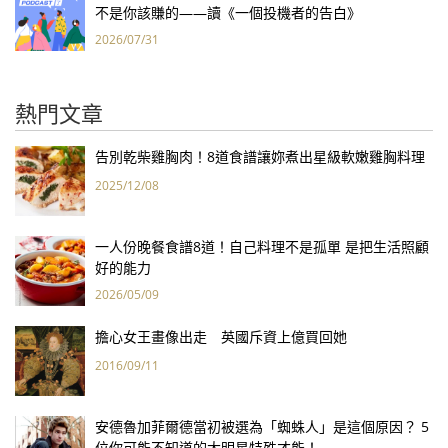
不是你該賺的——讀《一個投機者的告白》
2026/07/31
熱門文章
告別乾柴雞胸肉！8道食譜讓妳煮出星級軟嫩雞胸料理
2025/12/08
一人份晚餐食譜8道！自己料理不是孤單 是把生活照顧
好的能力
2026/05/09
擔心女王畫像出走 英國斥資上億買回她
2016/09/11
安德魯加菲爾德當初被選為「蜘蛛人」是這個原因？ 5
位你可能不知道的大明星特殊才能！