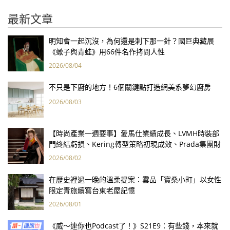
最新文章
明知會一起沉沒，為何還是刺下那一針？國巨典藏展
《蠍子與青蛙》用66件名作拷問人性
2026/08/04
不只是下廚的地方！6個關鍵點打造網美系夢幻廚房
2026/08/03
【時尚產業一週要事】愛馬仕業績成長、LVMH時裝部
門終結虧損、Kering轉型策略初現成效、Prada集團財
報亮眼
2026/08/02
在歷史裡過一晚的溫柔提案：雲品「寶桑小町」以女性
限定青旅續寫台東老屋記憶
2026/08/01
《威～連你也Podcast了！》S21E9：有些錢，本來就