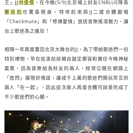
王」
JJ林俊傑
，在今晚(5/9)北京場上好友CNBLUE隊長
鄭容和
也驚喜現身，特地前來與JJ二度合體獻唱
「Checkmate」和「修煉愛情」放送音樂搖滾魅力，讓
台上歌迷為之瘋狂！
相隔一年再度重回北京大舞台的JJ，為了帶給歌迷們一份
特別禮物，早在巡演前就親自敲定鄭容和擔任今晚神秘
嘉賓，因為音樂結為好友的兩人，經常公開在網路上
「放閃」展現好情誼，讓成千上萬的歌迷們開玩笑互拱
兩人「在一起」，因此這次兩人再度合體可說是完成了
不少歌迷們的心願。