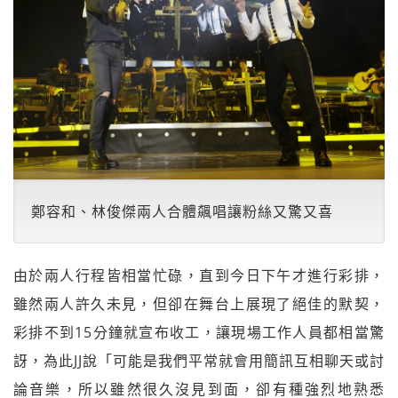
鄭容和、林俊傑兩人合體飆唱讓粉絲又驚又喜
由於兩人行程皆相當忙碌，直到今日下午才進行彩排，
雖然兩人許久未見，但卻在舞台上展現了絕佳的默契，
彩排不到15分鐘就宣布收工，讓現場工作人員都相當驚
訝，為此JJ說「可能是我們平常就會用簡訊互相聊天或討
論音樂，所以雖然很久沒見到面，卻有種強烈地熟悉