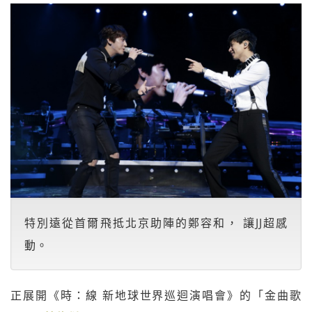
特別遠從首爾飛抵北京助陣的鄭容和， 讓JJ超感
動。
正展開《時：線 新地球世界巡迴演唱會》的「金曲歌