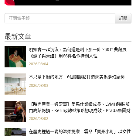
訂閱
最新文章
明知會一起沉沒，為何還是刺下那一針？國巨典藏展
《蠍子與青蛙》用66件名作拷問人性
2026/08/04
不只是下廚的地方！6個關鍵點打造網美系夢幻廚房
2026/08/03
【時尚產業一週要事】愛馬仕業績成長、LVMH時裝部
門終結虧損、Kering轉型策略初現成效、Prada集團財
報亮眼
2026/08/02
在歷史裡過一晚的溫柔提案：雲品「寶桑小町」以女性