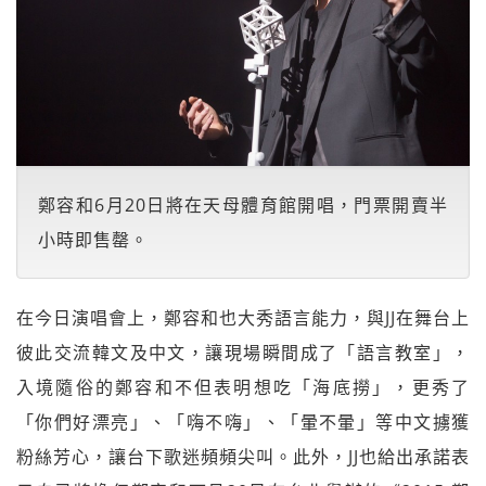
鄭容和6月20日將在天母體育館開唱，門票開賣半
小時即售罄。
在今日演唱會上，鄭容和也大秀語言能力，與JJ在舞台上
彼此交流韓文及中文，讓現場瞬間成了「語言教室」，
入境隨俗的鄭容和不但表明想吃「海底撈」，更秀了
「你們好漂亮」、「嗨不嗨」、「暈不暈」等中文擄獲
粉絲芳心，讓台下歌迷頻頻尖叫。此外，JJ也給出承諾表