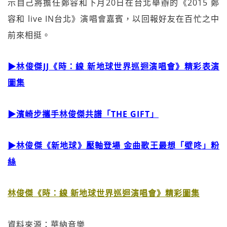
示自己將擔任鄭容和下月20日在台北舉辦的《2015 鄭
容和 live IN台北》演唱會嘉賓，以回報好友在百忙之中
前來相挺。
▶林俊傑JJ《時：線 新地球世界巡迴演唱會》精彩表演
圖集
▶濱崎步攜手林俊傑共譜「THE GIFT」
▶林俊傑《新地球》壓軸登場 金曲歌王最想「壁咚」粉
絲
林俊傑《時：線 新地球世界巡迴演唱會》精彩圖集
資料來源：華納音樂