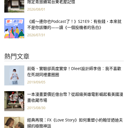
限定青旅續寫台東老屋記憶
2026/08/01
《威～連你也Podcast了！》S21E9：有些錢，本來就
不是你該賺的——讀《一個投機者的告白》
2026/07/31
熱門文章
前衛、實驗卻高度實穿！Dleet設計師李倍︰我不喜歡
在死胡同裡畫圈圈
2019/09/05
一本漫畫要價近億台幣？從超級英雄電影崛起看美國漫
畫收藏市場
2015/08/30
經典再現：FX《Love Story》如何重塑小約翰甘迺迪夫
婦的極簡神話