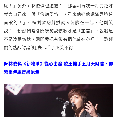
感！」另外，林俊傑也透露：「鄭容和每次一打完招呼
就會自己來一段「修煉愛情」，看來他好像還滿喜歡這
首歌的！」不過對於粉絲拱兩人乾脆在一起，他則笑
說：「粉絲們常會開玩笑說懷秋才是「正宮」，說我是
不是冷落懷秋，還問我把有沒有把他放在心裡？」歌迷
們的熱烈討論讓JJ表示看了哭笑不得！
▶
林俊傑《新地球》從心出發 歌王攜手五月天阿信、鄧
紫棋傳遞音樂能量