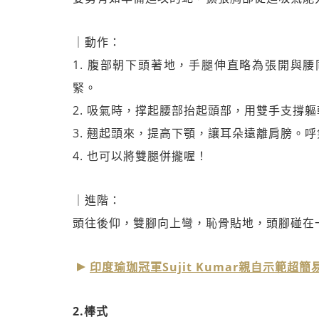
｜動作：
1. 腹部朝下頭著地，手腿伸直略為張開與
緊。
2. 吸氣時，撑起腰部抬起頭部，用雙手支撐
3. 翹起頭來，提高下顎，讓耳朵遠離肩膀。
4. 也可以將雙腿併攏喔！
｜進階：
頭往後仰，雙腳向上彎，恥骨貼地，頭腳碰在
印度瑜珈冠軍Sujit Kumar親自示範超
2.棒式