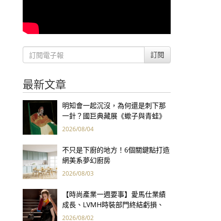
訂閱
最新文章
明知會一起沉沒，為何還是刺下那
一針？國巨典藏展《蠍子與青蛙》
用66件名作拷問人性
2026/08/04
不只是下廚的地方！6個關鍵點打造
網美系夢幻廚房
2026/08/03
【時尚產業一週要事】愛馬仕業績
成長、LVMH時裝部門終結虧損、
Kering轉型策略初現成效、Prada
2026/08/02