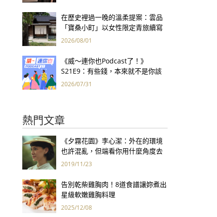
集團財報亮眼
在歷史裡過一晚的溫柔提案：雲品
「寶桑小町」以女性限定青旅續寫
台東老屋記憶
2026/08/01
《威～連你也Podcast了！》
S21E9：有些錢，本來就不是你該
賺的——讀《一個投機者的告白》
2026/07/31
熱門文章
《夕霧花園》李心潔：外在的環境
也許混亂，但端看你用什麼角度去
看世界
2019/11/23
告別乾柴雞胸肉！8道食譜讓妳煮出
星級軟嫩雞胸料理
2025/12/08