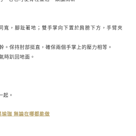
腰同寬，腳趾著地；雙手掌向下置於肩膀下方，手臂夾
軀幹。保持肘部挺直，確保兩個手掌上的壓力相等。
呼氣時趴回地面。
一起。
簡易瑜珈 無論在哪都能做