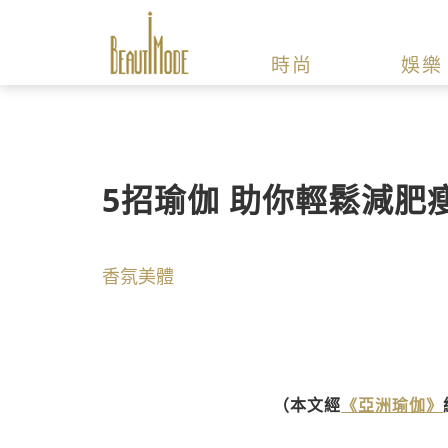
時尚
娛樂
5招瑜伽 助你輕鬆減肥
香氛美體
（本文經
《亞洲瑜伽》