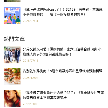
《威～連你也Podcast了！》S21E9：有些錢，本來就
不是你該賺的——讀《一個投機者的告白》
2026/07/31
熱門文章
兄弟又帥又可愛！湯姆荷蘭一家六口溫馨合體現身 小
蜘蛛人與另外3個弟弟感情超好！
2018/07/13
告別乾柴雞胸肉！8道食譜讓妳煮出星級軟嫩雞胸料理
2025/12/08
「我不確定這個角色是否適合我？」《驚奇隊長》布麗
拉森自爆原本不想當超級英雄
2019/03/06