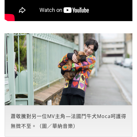
蕭敬騰對另一位MV主角—法國鬥牛犬Moca呵護得
無微不至。（圖／華納音樂）