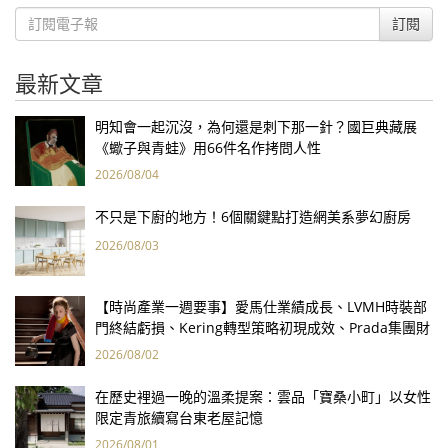
訂閱
最新文章
明知會一起沉沒，為何還是刺下那一針？國巨典藏展
《蠍子與青蛙》用66件名作拷問人性
2026/08/04
不只是下廚的地方！6個關鍵點打造網美系夢幻廚房
2026/08/03
【時尚產業一週要事】愛馬仕業績成長、LVMH時裝部
門終結虧損、Kering轉型策略初現成效、Prada集團財
報亮眼
2026/08/02
在歷史裡過一晚的溫柔提案：雲品「寶桑小町」以女性
限定青旅續寫台東老屋記憶
2026/08/01