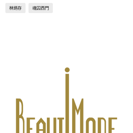
林炳存
魂囚西門