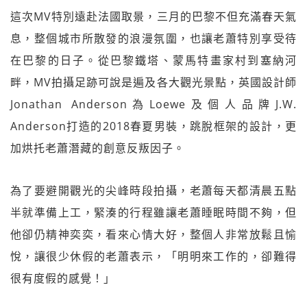
這次MV特別遠赴法國取景，三月的巴黎不但充滿春天氣
息，整個城市所散發的浪漫氛圍，也讓老蕭特別享受待
在巴黎的日子。從巴黎鐵塔、蒙馬特畫家村到塞納河
畔，MV拍攝足跡可說是遍及各大觀光景點，英國設計師
Jonathan Anderson為Loewe及個人品牌J.W.
Anderson打造的2018春夏男裝，跳脫框架的設計，更
加烘托老蕭潛藏的創意反叛因子。
為了要避開觀光的尖峰時段拍攝，老蕭每天都清晨五點
半就準備上工，緊湊的行程雖讓老蕭睡眠時間不夠，但
他卻仍精神奕奕，看來心情大好，整個人非常放鬆且愉
悅，讓很少休假的老蕭表示，「明明來工作的，卻難得
很有度假的感覺！」