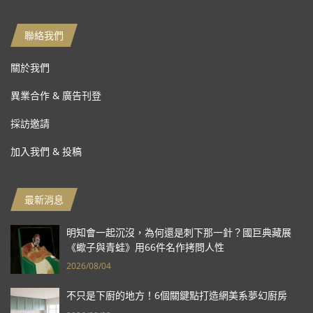
聯絡我們
關於我們
異業合作 & 廣告刊登
採訪邀請
加入我們 & 投稿
最新消息
明知會一起沉沒，為何還是刺下那一針？國巨典藏展
《蠍子與青蛙》用66件名作拷問人性
2026/08/04
不只是下廚的地方！6個關鍵點打造網美系夢幻廚房