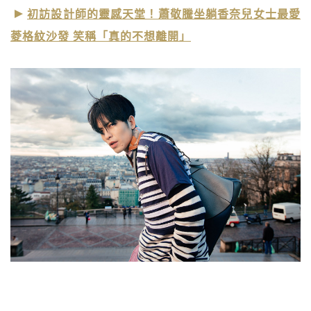
初訪設計師的靈感天堂！蕭敬騰坐躺香奈兒女士最愛
菱格紋沙發 笑稱「真的不想離開」