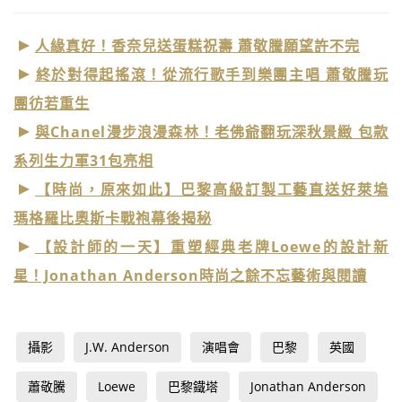
人緣真好！香奈兒送蛋糕祝壽 蕭敬騰願望許不完
終於對得起搖滾！從流行歌手到樂團主唱 蕭敬騰玩
團彷若重生
與Chanel漫步浪漫森林！老佛爺翻玩深秋景緻 包款
系列生力軍31包亮相
【時尚，原來如此】巴黎高級訂製工藝直送好萊塢
瑪格羅比奧斯卡戰袍幕後揭秘
【設計師的一天】重塑經典老牌Loewe的設計新
星！Jonathan Anderson時尚之餘不忘藝術與閱讀
攝影
J.W. Anderson
演唱會
巴黎
英國
蕭敬騰
Loewe
巴黎鐵塔
Jonathan Anderson