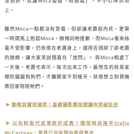
沒抱好，就讓Moca整個「倒頭栽」，不小心摔到地
上。
雖然Moca一點都沒有受傷，但卻讓老蕭超內疚，更第
一時間馬上抱起Moca，頻頻向牠道歉，而Moca看來絲
毫不受影響，仍依偎在老蕭身上，還用舌頭舔了舔老蕭
的臉頰，讓大家笑說簡直在「放閃」。 與Moca相處了
一天後，老蕭也表示，每次出來工作，最想念的就是家
裡的貓貓狗狗們，才離開家不到幾天，就很想立刻買機
票回家陪陪牠們。
動物其實很搞笑！喜劇攝影獎保證讓你笑破肚皮
以布料取代皮革終於成真！環保時尚推手Stella
McCartney：業界已沒有理由再用真皮