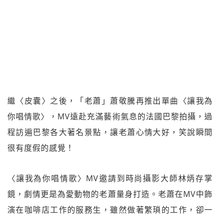
繼〈皮囊〉之後，「老蕭」蕭敬騰再推出單曲〈讓我為
你唱情歌〉，MV遠赴充滿藝術氣息的法國巴黎拍攝，過
程訪遍巴黎各大著名景點，讓老蕭心情大好，笑說瞬間
很有度假的感覺！
〈讓我為你唱情歌〉MV邀請到時尚攝影大師林炳存掌
鏡，劇情更是為愛動物的老蕭量身打造。老蕭在MV中飾
演在咖啡店工作的服務生，雖然做著繁瑣的工作，卻一