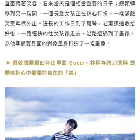
直面帶著笑容，看來當天是個相當重要的日子；鏡頭轉
移到另一房間，一個長髮女孩正在精心打扮，一樣滿臉
笑意準備外出。漫長的工作日到了尾聲，老蕭迅速收拾
好後，一路輕快的往女孩家走去，沿路還遇到了畫家，
為他準備要見面的對象量身打造了一幅畫像！
蕭敬騰睽違四年出單曲 Gucci、林炳存跨刀助陣 鼓
勵擁抱心中最獨特自在的「美」