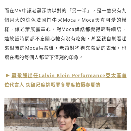
而在MV中讓老蕭深情以對的「另一半」，是一隻只有九
個月大的棕色法國鬥牛犬Moca。Moca天真可愛的模
樣，讓老蕭展露童心，對Moca說話都變得輕聲細語，
連放飯時間都不忘關心牠有沒有吃飽，甚至親自幫看起
來很累的Moca馬殺雞，老蕭對狗狗充滿愛的表現，也
讓在場的每個人都留下深刻的印象。
蕭敬騰出任Calvin Klein Performance亞太區首
位代言人 突破尺度挑戰寒冬零度拍攝春夏裝