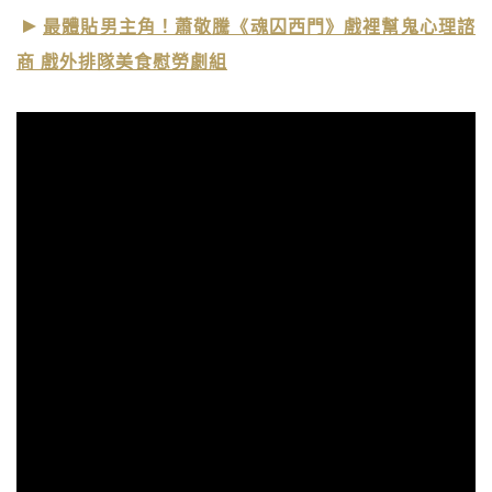
最體貼男主角！蕭敬騰《魂囚西門》戲裡幫鬼心理諮
商 戲外排隊美食慰勞劇組