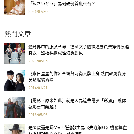
「鮨さいとう」為何破例首度來台？
2026/07/30
熱門文章
體育界中的服裝革命：德國女子體操運動員棄穿傳統連
身衣，堅拒裸露成性幻想對象
2021/06/05
《來自星星的你》全智賢時尚大牌上身 熱門韓劇變身
另類服裝秀場
2014/01/21
【電影，原來如此】就是因為這些電影「彩蛋」 讓你
觀影更有樂趣！
2018/05/06
是閨蜜還是歸Me？花邊教主為《失蹤網紅》機關算盡
私下卻封她為女版萊恩雷諾斯