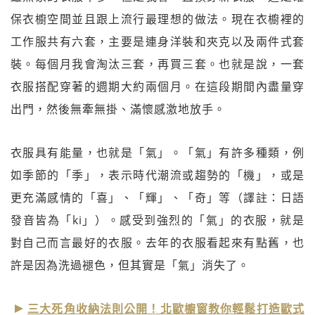
保衣櫥空間並且跟上流行最理想的做法。現在衣櫥裡的
工作服共有六套，主要是連身洋裝和夾克以及兩件式套
裝。每個月我會淘汰三套，再買三套。也就是說，一套
衣服搭配穿著的週期大約兩個月。在這段期間內盡量穿
出門，然後無牽無掛、滿懷感激地放手。
衣服具有能量，也就是「氣」。「氣」有許多種類，例
如季節的「季」，表示時代潮流或趨勢的「機」，或是
更充滿感情的「喜」、「輝」、「奇」等（譯註：日語
發音皆為「ki」）。感受到強烈的「氣」的衣服，就是
對自己而言最好的衣服。去年的衣服看起來有點舊，也
許是因為洗過褪色，但其實是「氣」消失了。
三大死角收納法則公開！北歐櫥窗教你輕鬆打造歐式