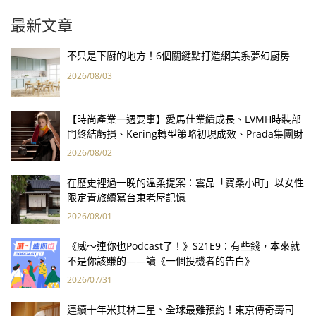
最新文章
不只是下廚的地方！6個關鍵點打造網美系夢幻廚房
2026/08/03
【時尚產業一週要事】愛馬仕業績成長、LVMH時裝部
門終結虧損、Kering轉型策略初現成效、Prada集團財
報亮眼
2026/08/02
在歷史裡過一晚的溫柔提案：雲品「寶桑小町」以女性
限定青旅續寫台東老屋記憶
2026/08/01
《威～連你也Podcast了！》S21E9：有些錢，本來就
不是你該賺的——讀《一個投機者的告白》
2026/07/31
連續十年米其林三星、全球最難預約！東京傳奇壽司