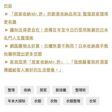
仿妝
「居家收納Mr.許」的創意收納品用法 整理居家環境
更有趣
讓你活得更自在！流傳百年至今日仍受用無窮的日本
名門人生整理術
網路購物太好買，衣櫃快要不夠用？日本收納高手教
你聰明理出更多空間
家政型男「居家收納Mr.許」：「我想藉著到府清潔
傳遞給客人美好的生活想像。」
整理
收納
居家
斷捨離
整理術
年末大掃除
衣櫥
衣物
衣櫥整理
衣架