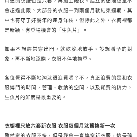
用途的衣服也是六套，再加上睡衣。建立的循環總量不
會超過此限。大部分的衣服一到兩個月就結束週期，其
中也有穿了好幾年的連身洋裝，但除此之外，衣櫥裡都
是新穎、有登場機會的「生魚片」。
如果不想經常穿出門，就乾脆地放手。設想贈予的對
象，再不斷地添購。衣服不停地換季。
各位覺得不斷地淘汰很浪費嗎？不，真正浪費的是和衣
服搏鬥的時間，管理、收納的空間，以及耗費的精力。
生魚片的鮮度是最重要的。
衣櫥裡只放六套新衣服 衣服每個月汰舊換新一次
雖然家的衣服不多，但是我會一直換穿新衣服，這是確