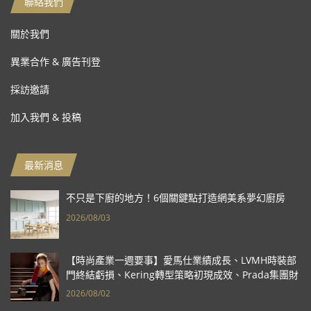
聯絡我們
關於我們
異業合作 & 廣告刊登
採訪邀請
加入我們 & 投稿
最新消息
不只是下廚的地方！6個關鍵點打造網美系夢幻廚房
2026/08/03
【時尚產業一週要事】愛馬仕業績成長、LVMH時裝部
門終結虧損、Kering轉型策略初現成效、Prada集團財
報亮眼
2026/08/02