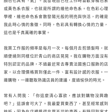
顏色也具有「氣」。我發現自己在工作時喜歡穿橘色系
或黃色系衣服，也就是所謂的維他命色系。在色彩心理
學裡，維他命色系會散發陽光般的明亮與快活，的確是
我此時心情的象徵。同時，色彩具有轉換心情的力量，
這也是千真萬確的事實。
我買工作服的頻率是每月一次。每個月去剪頭髮時，就
順便繞到同樣位於青山的商店晃晃。我在購物方面沒有
特別認定的品牌，不過最近常去專賣法國進口服飾的店
家，以合理價格買到僅此一件、富有設計感的衣服。一
邊購物，一邊聽取熟識店員的建議，度過愉快的時光。
常有人問我：「你這麼清心寡欲，應該對購物沒興趣
吧？」這誤會可大了。我最愛買東西了，甚至經常感到
挫折，因為在店裡覺得非買不可的東西，有時回到家才