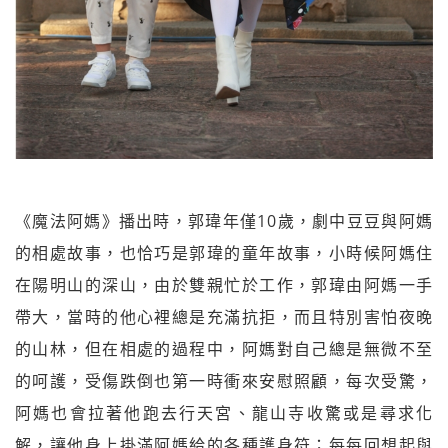
《魔法阿媽》播出時，郭瑋年僅10歲，劇中豆豆與阿媽
的相處故事，也恰巧是郭瑋的童年故事，小時候阿媽住
在陽明山的深山，由於雙親忙於工作，郭瑋由阿媽一手
帶大，當時的他心裡總是充滿抗拒，而且特別害怕夜晚
的山林，但在相處的過程中，阿媽對自己總是無微不至
的呵護，受傷跌倒也第一時衝來安慰照顧，每次受驚，
阿媽也會拉著他跑去行天宮、龍山寺收驚或是尋求化
解，讓他身上掛滿阿媽給的各種護身符；每每回想起與