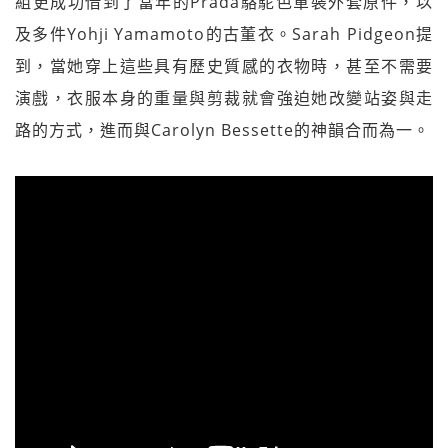
組更成功借到了當年的Prada駱駝色軍裝外套原件，以
及多件Yohji Yamamoto的古董衣。Sarah Pidgeon提
到，當她穿上這些具有歷史質感的衣物時，甚至不需要
演戲，衣服本身的重量與剪裁就會強迫她改變站姿與走
路的方式，進而與Carolyn Bessette的神韻合而為一。