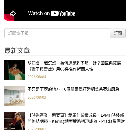
訂閱
最新文章
明知會一起沉沒，為何還是刺下那一針？國巨典藏展
《蠍子與青蛙》用66件名作拷問人性
2026/08/04
不只是下廚的地方！6個關鍵點打造網美系夢幻廚房
2026/08/03
【時尚產業一週要事】愛馬仕業績成長、LVMH時裝部
門終結虧損、Kering轉型策略初現成效、Prada集團財
報亮眼
2026/08/02