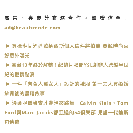
廣告、專案等商務合作，請發信至：
ad@beautimode.com
賈桂琳甘迺迪歐納西斯個人信件將拍賣 賈姬時尚喜
好意外曝光
雪藏13年終於解禁！紀錄片揭開YSL創辦人跨越半世
紀的愛情點滴
一件「有色人種女人」設計的禮服 第一夫人賈姬婚
紗背後的黑暗故事
通過服儀檢查才准進來跳舞！Calvin Klein、Tom
Ford與Marc Jacobs都混過的54俱樂部 見證一代迪斯
可傳奇