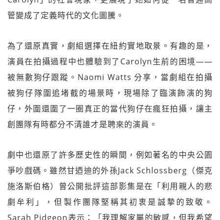
管變成了定義時代的文化圖騰。
為了還原真實，劇組選擇在紐約實地取景。有趣的是，
演員在拍攝過程中也體驗到了Carolyn生前的困境——
被無數狗仔跟蹤。Naomi Watts 分享，當劇組在拍攝
被狗仔隊圍追堵截的場景時，現場除了臨演飾演的狗
仔，外圍還圍了一圈真正的當代狗仔在瘋狂拍攝，讓主
創團隊有時都分不清誰才是聘來的演員。
劇中也還原了許多歷史性的瞬間，例如著名的中央公園
爭吵戲碼。雖然甘迺迪的外孫Jack Schlossberg（傑克
施洛斯伯格）曾公開批評這部影集是在「利用親人的悲
劇牟利」，但製作團隊堅稱其初衷是誠摯的致敬。
Sarah Pidgeon表示：「我理解家屬的敏感，但我希望