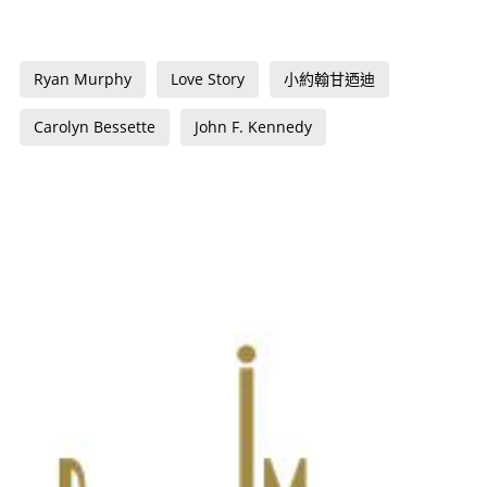
Ryan Murphy
Love Story
小約翰甘迺迪
Carolyn Bessette
John F. Kennedy