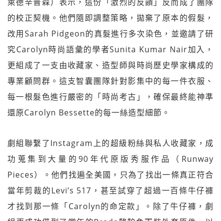
萊德辛普森）表示，這份「激烈的反饋」反而成了團隊
的校正契機。他們隨即調整策略，拋棄了原本的假髮，
改用Sarah Pidgeon的真髮進行多次染色，並邀請了研
究Carolyn時尚語彙的學者Sunita Kumar Nair加入，
更組成了一支由收藏家、造型師與時尚歷史學家構成的
專業顧問群。這支智囊團隊針對影集中的每一件衣服、
每一根髮色進行嚴密的「時尚考古」，確保最終能神準
還原Carolyn Bessette的每一絲造型細節。
劇組聯繫了Instagram上的超級粉絲與私人收藏家，成
功蒐集到大量的90年代原版秀服作品（Runway
Pieces）。他們找遍全美國，只為了找出一條真正符合
當年剪裁的Levi’s 517，甚至試穿了超過一百條牛仔褲
才找到那一條「Carolyn的命定款」。除了牛仔褲，劇