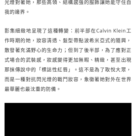
光燈對著她，那些高領、結構感強的服飾讓她能守住自
我的邊界。
影集細緻地呈現了這種轉變：前半部在Calvin Klein工
作時期的她，妝容清透、髮型帶點波希米亞式的隨興，
散發著充滿野心的生命力；但到了後半部，為了應對正
式場合的武裝感，妝感變得更加無暇、精緻，甚至出現
那抹傳說中的「標誌性紅唇」。這不是為了取悅大眾，
而是一種對抗閃光燈的戰鬥妝容，象徵著她對外在世界
最華麗也最沈重的防備。