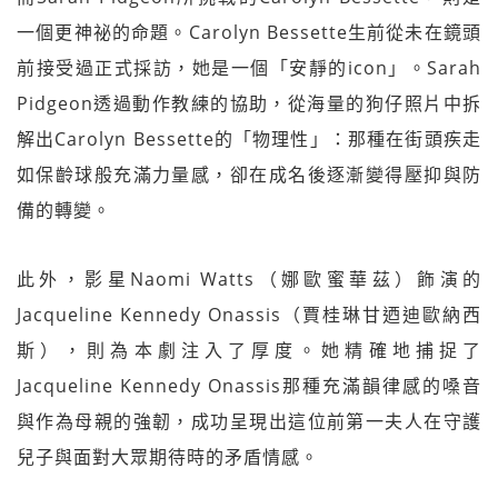
一個更神祕的命題。Carolyn Bessette生前從未在鏡頭
前接受過正式採訪，她是一個「安靜的icon」。Sarah
Pidgeon透過動作教練的協助，從海量的狗仔照片中拆
解出Carolyn Bessette的「物理性」：那種在街頭疾走
如保齡球般充滿力量感，卻在成名後逐漸變得壓抑與防
備的轉變。
此外，影星Naomi Watts（娜歐蜜華茲）飾演的
Jacqueline Kennedy Onassis（賈桂琳甘迺迪歐納西
斯），則為本劇注入了厚度。她精確地捕捉了
Jacqueline Kennedy Onassis那種充滿韻律感的嗓音
與作為母親的強韌，成功呈現出這位前第一夫人在守護
兒子與面對大眾期待時的矛盾情感。