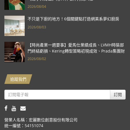
2026/08/04
不只是下廚的地方！6個關鍵點打造網美系夢幻廚房
2026/08/03
【時尚產業一週要事】愛馬仕業績成長、LVMH時裝部
門終結虧損、Kering轉型策略初現成效、Prada集團財
報亮眼
2026/08/02
追蹤我們
訂閱
營業人名稱：宏麗數位創意股份有限公司
統一編號：54151074