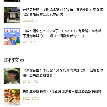
在歷史裡過一晚的溫柔提案：雲品「寶桑小町」以女性
限定青旅續寫台東老屋記憶
2026/08/01
《威～連你也Podcast了！》S21E9：有些錢，本來就
不是你該賺的——讀《一個投機者的告白》
2026/07/31
熱門文章
《夕霧花園》李心潔：外在的環境也許混亂，但端看你
用什麼角度去看世界
2019/11/23
告別乾柴雞胸肉！8道食譜讓妳煮出星級軟嫩雞胸料理
2025/12/08