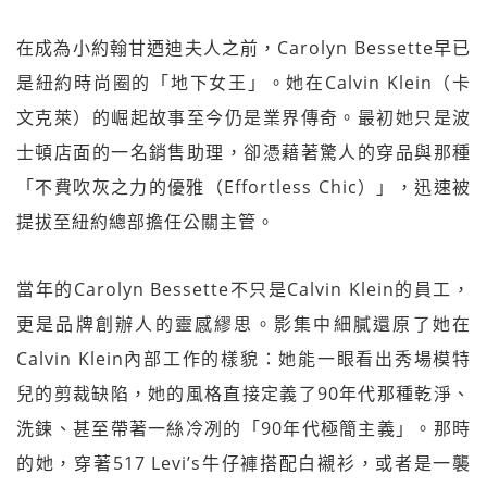
在成為小約翰甘迺迪夫人之前，Carolyn Bessette早已
是紐約時尚圈的「地下女王」。她在Calvin Klein（卡
文克萊）的崛起故事至今仍是業界傳奇。最初她只是波
士頓店面的一名銷售助理，卻憑藉著驚人的穿品與那種
「不費吹灰之力的優雅（Effortless Chic）」，迅速被
提拔至紐約總部擔任公關主管。
當年的Carolyn Bessette不只是Calvin Klein的員工，
更是品牌創辦人的靈感繆思。影集中細膩還原了她在
Calvin Klein內部工作的樣貌：她能一眼看出秀場模特
兒的剪裁缺陷，她的風格直接定義了90年代那種乾淨、
洗鍊、甚至帶著一絲冷冽的「90年代極簡主義」。那時
的她，穿著517 Levi’s牛仔褲搭配白襯衫，或者是一襲