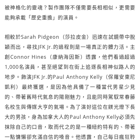
被神格化的靈魂？製作團隊不僅需要長相相似，更需要
能夠承載「歷史重擔」的演員。
相較於Sarah Pidgeon（莎拉皮金）迅速在試鏡帶中脫
穎而出，尋找JFK Jr.的過程則是一場真正的體力活。主
創Connor Hines（康納海因斯）透露，他們看過超過
1,000名演員，甚至絕望到在街上追逐長相神似路人的
地步。飾演JFK Jr.的Paul Anthony Kelly（保羅安東尼
凱利）最終獲選，是因為他具備了一種當代男星少見
的、帶著舊時代氣息的陽剛魅力，且能同時駕馭常春藤
名校生與傳媒大亨的氣場。為了演好這位在鎂光燈下長
大的男孩，身為加拿大人的Paul Anthony Kelly必須先
抹除自己的口音，取而代之的是一種紐約特有的、帶著
一點慵懶卻充滿自信的嗓音。他透露，自己每日瘋狂聆