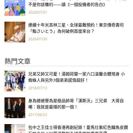
不是你該賺的——讀《一個投機者的告白》
2026/07/31
連續十年米其林三星、全球最難預約！東京傳奇壽司
「鮨さいとう」為何破例首度來台？
2026/07/30
熱門文章
兄弟又帥又可愛！湯姆荷蘭一家六口溫馨合體現身 小
蜘蛛人與另外3個弟弟感情超好！
2018/07/13
身為總被譽為是極品帥哥「漢斯沃」三兄弟 大哥自
嘲：我就是最矮的那一個！
2017/06/23
包中之王佳士得香港再創紀錄！愛馬仕紫紅色鱷魚皮鑽