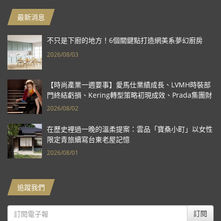
最新消息
不只是下廚的地方！6個關鍵點打造網美系夢幻廚房
2026/08/03
【時尚產業一週要事】愛馬仕業績成長、LVMH時裝部
門終結虧損、Kering轉型策略初現成效、Prada集團財
報亮眼
2026/08/02
在歷史裡過一晚的溫柔提案：雲品「寶桑小町」以女性
限定青旅續寫台東老屋記憶
2026/08/01
追蹤我們
訂閱