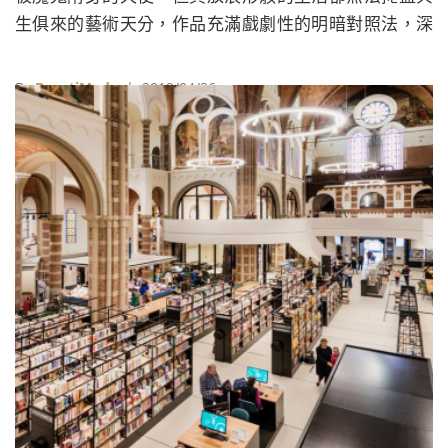
生俱來的藝術天分，作品充滿戲劇性的明暗對照法，深
深影響了巴洛克（Baroque）風格與現代繪畫。
By
BeautiMode
| 2019/04/26