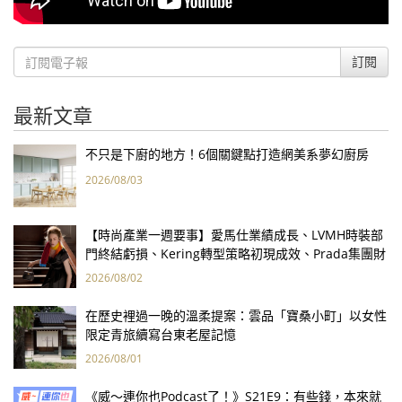
訂閱
最新文章
不只是下廚的地方！6個關鍵點打造網美系夢幻廚房
2026/08/03
【時尚產業一週要事】愛馬仕業績成長、LVMH時裝部
門終結虧損、Kering轉型策略初現成效、Prada集團財
報亮眼
2026/08/02
在歷史裡過一晚的溫柔提案：雲品「寶桑小町」以女性
限定青旅續寫台東老屋記憶
2026/08/01
《威～連你也Podcast了！》S21E9：有些錢，本來就