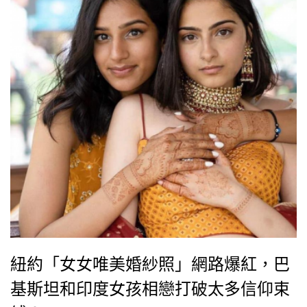
紐約「女女唯美婚紗照」網路爆紅，巴
基斯坦和印度女孩相戀打破太多信仰束