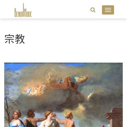
Toggle
navigatio
宗教