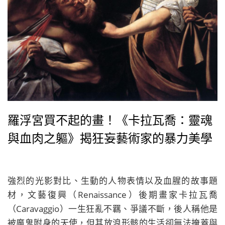
羅浮宮買不起的畫！《卡拉瓦喬：靈魂
與血肉之軀》揭狂妄藝術家的暴力美學
強烈的光影對比、生動的人物表情以及血腥的故事題
材，文藝復興（Renaissance）後期畫家卡拉瓦喬
（Caravaggio）一生狂亂不羈、爭議不斷，後人稱他是
被魔鬼附身的天使，但其放浪形骸的生活卻無法掩蓋與