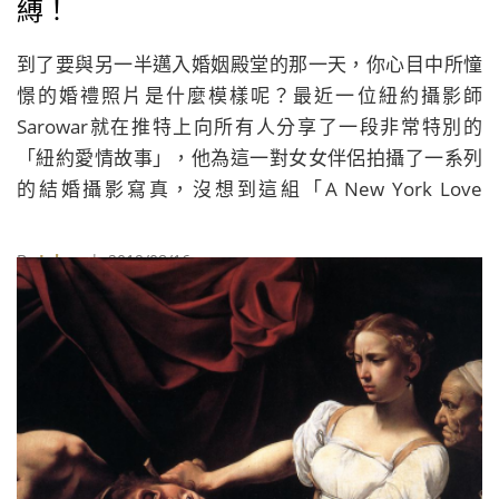
縛！
到了要與另一半邁入婚姻殿堂的那一天，你心目中所憧
憬的婚禮照片是什麼模樣呢？最近一位紐約攝影師
Sarowar就在推特上向所有人分享了一段非常特別的
「紐約愛情故事」，他為這一對女女伴侶拍攝了一系列
的結婚攝影寫真，沒想到這組「A New York Love
Story」幸福照片火速在網路上爆紅，引起了國外媒體報
導。
By
Juksy
| 2019/08/16