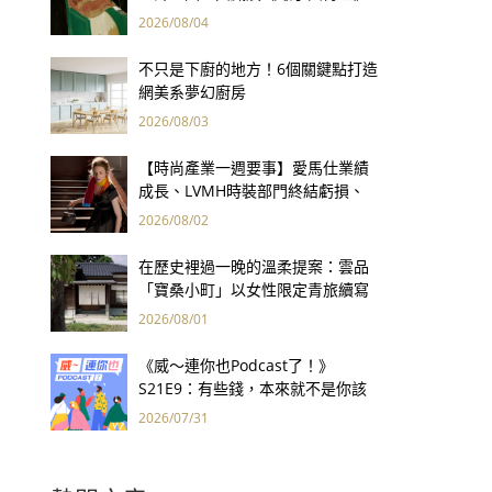
用66件名作拷問人性
2026/08/04
不只是下廚的地方！6個關鍵點打造
網美系夢幻廚房
2026/08/03
【時尚產業一週要事】愛馬仕業績
成長、LVMH時裝部門終結虧損、
Kering轉型策略初現成效、Prada
2026/08/02
集團財報亮眼
在歷史裡過一晚的溫柔提案：雲品
「寶桑小町」以女性限定青旅續寫
台東老屋記憶
2026/08/01
《威～連你也Podcast了！》
S21E9：有些錢，本來就不是你該
賺的——讀《一個投機者的告白》
2026/07/31