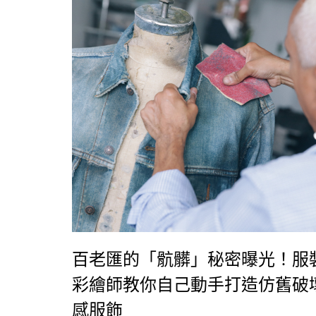
百老匯的「骯髒」秘密曝光！服
彩繪師教你自己動手打造仿舊破
感服飾