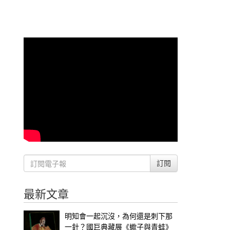
訂閱
最新文章
明知會一起沉沒，為何還是刺下那
一針？國巨典藏展《蠍子與青蛙》