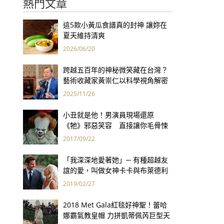
熱門文章
這5款小黃瓜食譜真的封神 讓妳在
夏天維持清爽
2026/06/20
跨越五百年的神秘微笑藏在台灣？
藝術收藏家黃崇仁以科學視角解密
「最年輕的蒙娜麗莎」
2025/11/26
小丑就是他！男演員現場還原
《牠》邪惡笑容 直接讓你毛骨悚
然！
2017/09/22
「我深深地愛著她」─ 有種超越友
誼的愛，叫做女神卡卡與布萊德利
庫柏
2019/02/27
2018 Met Gala紅毯好神聖！蕾哈
娜霸氣教皇帽 力拼凱蒂佩芮巨型天