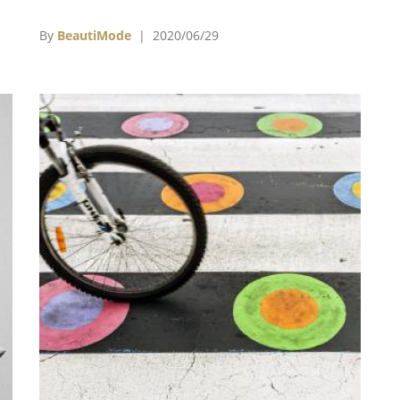
15日起全球陸續在米蘭Largo la Foppa區Corso
Garibaldi步行街上、東倫敦著名的紅磚巷
By
BeautiMode
| 2020/06/29
（Brick Lane）一側、上海靜安區的豐盛里，紐
約曼哈頓蘇活區的拉法葉街、香港蘭桂坊的德己
立街亮相，而台北大安區的永康街也在6月24日
端午連假前夕完工登場，然而這次的Off The
Grid藝術牆，卻是Gucci台北永康街藝術牆的最
後告別作，