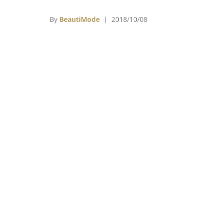
2018，他也受主辦單位之邀，以大師身份前
發表最新的訂製服系列，呈現了一場充滿東方
By
BeautiMode
| 2018/10/08
幻與末日風格的時尚饗宴。