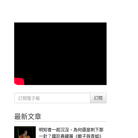
訂閱
最新文章
明知會一起沉沒，為何還是刺下那
一針？國巨典藏展《蠍子與青蛙》