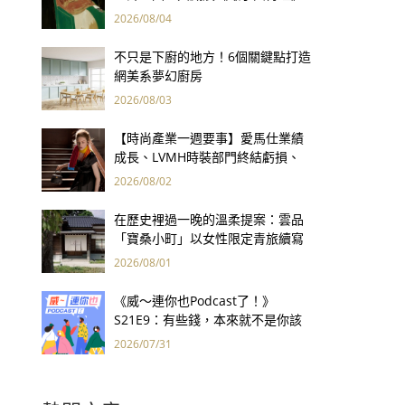
用66件名作拷問人性
2026/08/04
不只是下廚的地方！6個關鍵點打造
網美系夢幻廚房
2026/08/03
【時尚產業一週要事】愛馬仕業績
成長、LVMH時裝部門終結虧損、
Kering轉型策略初現成效、Prada
2026/08/02
集團財報亮眼
在歷史裡過一晚的溫柔提案：雲品
「寶桑小町」以女性限定青旅續寫
台東老屋記憶
2026/08/01
《威～連你也Podcast了！》
S21E9：有些錢，本來就不是你該
賺的——讀《一個投機者的告白》
2026/07/31