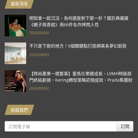
最新消息
明知會一起沉沒，為何還是刺下那一針？國巨典藏展
《蠍子與青蛙》用66件名作拷問人性
2026/08/04
不只是下廚的地方！6個關鍵點打造網美系夢幻廚房
2026/08/03
【時尚產業一週要事】愛馬仕業績成長、LVMH時裝部
門終結虧損、Kering轉型策略初現成效、Prada集團財
報亮眼
2026/08/02
追蹤我們
訂閱