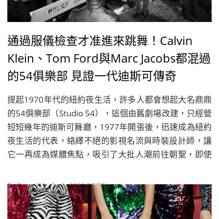
通過服儀檢查才准進來跳舞！Calvin
Klein、Tom Ford與Marc Jacobs都混過
的54俱樂部 見證一代迪斯可傳奇
提起1970年代的紐約夜生活，許多人都會想起大名鼎鼎
的54俱樂部（Studio 54），這個由舊劇場改建，只經營
短短幾年的迪斯可舞廳，1977年開張後，迅速成為紐約
夜生活的代表，絡繹不絕的影視名流與時裝設計師，讓
它一再成為媒體焦點，吸引了大批人潮前往朝聖，即使
至今它已經關閉超過30年，未曾經歷過那個輝煌時代的
設計師，如Michael Halpern、Anthony Vaccarello以及
By
BeautiMode
| 2020/05/25
Brandon Maxwell等，還是經常以它為創作靈感，深遠
的影響力著實令人驚奇。