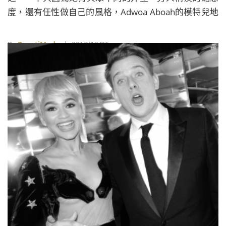
度，還有任性做自己的風格，Adwoa Aboah的模特兒地
位在今年更提升至另一個層次，不僅成為《Vogue》英
國版總編輯Edward Enninful走馬上任後的第一個封面人
By
BeautiMode
| 2017/12/26
物，並在英國時尚獎（The Fashion Awards）和
Models.com贏得2017年年度模特兒的殊榮。假如你還
不認識這號人物，不如就花點時間了解一下這位時尚新
星的故事吧！