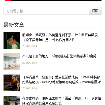
訂閱
最新文章
明知會一起沉沒，為何還是刺下那一針？國巨典藏展
《蠍子與青蛙》用66件名作拷問人性
2026/08/04
不只是下廚的地方！6個關鍵點打造網美系夢幻廚房
2026/08/03
【時尚產業一週要事】愛馬仕業績成長、LVMH時裝部
門終結虧損、Kering轉型策略初現成效、Prada集團財
報亮眼
2026/08/02
在歷史裡過一晚的溫柔提案：雲品「寶桑小町」以女性
限定青旅續寫台東老屋記憶