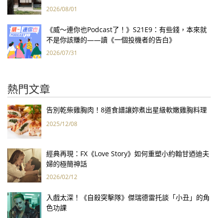
2026/08/01
《威～連你也Podcast了！》S21E9：有些錢，本來就
不是你該賺的——讀《一個投機者的告白》
2026/07/31
熱門文章
告別乾柴雞胸肉！8道食譜讓妳煮出星級軟嫩雞胸料理
2025/12/08
經典再現：FX《Love Story》如何重塑小約翰甘迺迪夫
婦的極簡神話
2026/02/12
入戲太深！《自殺突擊隊》傑瑞德雷托談「小丑」的角
色功課