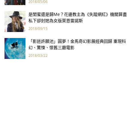
2018/05/06
是閨蜜還是歸Me？花邊教主為《失蹤網紅》機關算盡
私下卻封她為女版萊恩雷諾斯
2018/09/15
「影迷許願池」圓夢！金馬奇幻影展經典回歸 重現科
幻、驚悚、懷舊三廳電影
2018/03/22