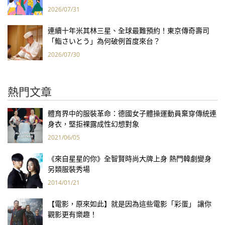
2026/07/31
連續十年米其林三星、全球最難預約！東京傳奇壽司
「鮨さいとう」為何破例首度來台？
2026/07/30
熱門文章
體育界中的服裝革命：德國女子體操運動員棄穿傳統連
身衣，堅拒裸露成性幻想對象
2021/06/05
《來自星星的你》全智賢時尚大牌上身 熱門韓劇變身
另類服裝秀場
2014/01/21
【電影，原來如此】就是因為這些電影「彩蛋」 讓你
觀影更有樂趣！