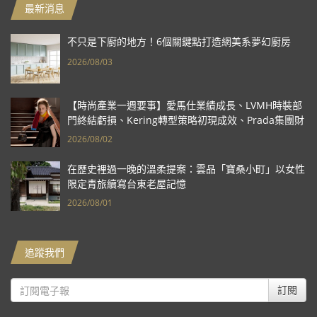
最新消息
不只是下廚的地方！6個關鍵點打造網美系夢幻廚房
2026/08/03
【時尚產業一週要事】愛馬仕業績成長、LVMH時裝部
門終結虧損、Kering轉型策略初現成效、Prada集團財
報亮眼
2026/08/02
在歷史裡過一晚的溫柔提案：雲品「寶桑小町」以女性
限定青旅續寫台東老屋記憶
2026/08/01
追蹤我們
訂閱