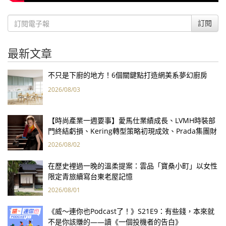
訂閱
最新文章
不只是下廚的地方！6個關鍵點打造網美系夢幻廚房
2026/08/03
【時尚產業一週要事】愛馬仕業績成長、LVMH時裝部
門終結虧損、Kering轉型策略初現成效、Prada集團財
報亮眼
2026/08/02
在歷史裡過一晚的溫柔提案：雲品「寶桑小町」以女性
限定青旅續寫台東老屋記憶
2026/08/01
《威～連你也Podcast了！》S21E9：有些錢，本來就
不是你該賺的——讀《一個投機者的告白》