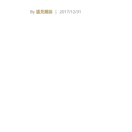
Foundation）基金會日前公佈了2017「喜
生動物攝影獎」（Comedy Wildlif
By
遠見雜誌
| 2017/12/31
Photography Awards）得獎照片，旨在透
默攝影的魅力，提高群眾保育意識，在輕鬆的
料間點綴生態環境之重要性