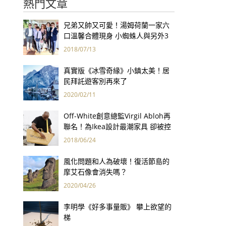
熱門文章
兄弟又帥又可愛！湯姆荷蘭一家六
口溫馨合體現身 小蜘蛛人與另外3
個弟弟感情超好！
2018/07/13
真實版《冰雪奇緣》小鎮太美！居
民拜託遊客別再來了
2020/02/11
Off-White創意總監Virgil Abloh再
聯名！為Ikea設計最潮家具 卻被控
抄襲？
2018/06/24
風化問題和人為破壞！復活節島的
摩艾石像會消失嗎？
2020/04/26
李明學《好多事量販》 攀上欲望的
梯