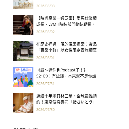
2026/08/03
【時尚產業一週要事】愛馬仕業績
成長、LVMH時裝部門終結虧損、
Kering轉型策略初現成效、Prada
2026/08/02
集團財報亮眼
在歷史裡過一晚的溫柔提案：雲品
「寶桑小町」以女性限定青旅續寫
台東老屋記憶
2026/08/01
《威～連你也Podcast了！》
S21E9：有些錢，本來就不是你該
賺的——讀《一個投機者的告白》
2026/07/31
連續十年米其林三星、全球最難預
約！東京傳奇壽司「鮨さいとう」
為何破例首度來台？
2026/07/30