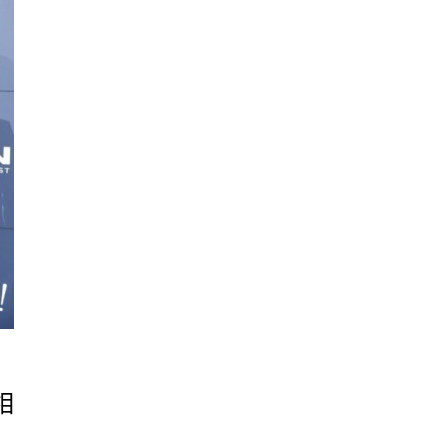
誰與爭鋒，堪稱是今年CFDA紅毯上最耀眼的焦
點！
相