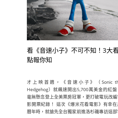
看《音速小子》不可不知！3大
點報你知
才上映首週，《音速小子》（Sonic th
Hedgehog）就飆速開出5,700萬美金的紅
毫無懸念登上全美票房冠軍，更打破電玩改編
影開票紀錄！ 這次《爆米花看電影》有幸在
曆年時，就搶先全台獨家前進洛杉磯專訪這部