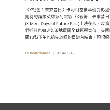
《X戰警：未來昔日》卡司相當豪華備受影迷
期待的超級英雄系列電影《X戰警：未來昔日
(X-Men: Days of Future Past)上映在即，眾
們近日也如火如荼地展開全球巡迴宣傳，美國
間10號下午也搶先於紐約舉辦首映會，現場吸
了上千粉絲聚集，只為爭睹眾英雄們的迷人
采。由於此次續集劇情設定穿越時空的關係，
By
BeautiMode
| 2014/05/12
電影中不但能繼續看到上一集《X戰警：第
戰》(X-Men: First Class)的卡司外，前一系
舊班底也紛紛回鍋，像是大家相當熟悉的「金
狼」休傑克曼Hugn Jackman、「幻影貓」
佩姬Ellen Page、「X教授」派崔克史都
Patrick Stewart、「萬磁王」伊恩麥克連I
McKellen和「暴風女」荷莉貝瑞Halle Berr
人皆將現&#