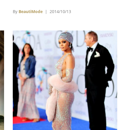
成
不讓看過的人皆哭成淚人兒。
與
By
BeautiMode
| 2014/10/13
才
電
》