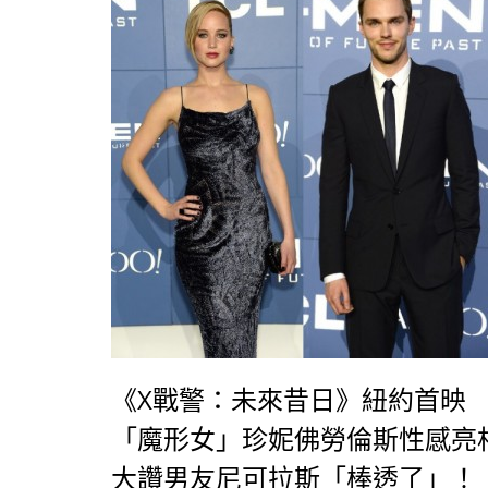
《X戰警：未來昔日》紐約首映
「魔形女」珍妮佛勞倫斯性感亮
大讚男友尼可拉斯「棒透了」！