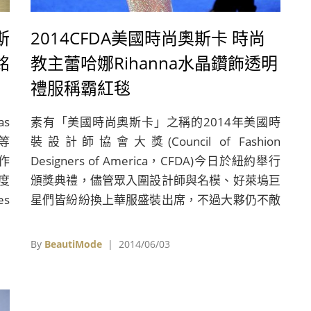
斯
2014CFDA美國時尚奧斯卡 時尚
銘
教主蕾哈娜Rihanna水晶鑽飾透明
禮服稱霸紅毯
s
素有「美國時尚奧斯卡」之稱的2014年美國時
等
裝設計師協會大獎(Council of Fashion
作
Designers of America，CFDA)今日於紐約舉行
再度
頒獎典禮，儘管眾入圍設計師與名模、好萊塢巨
s
星們皆紛紛換上華服盛裝出席，不過大夥仍不敵
n出
今年獲頒Fashion Icon時尚教主大獎的西洋流行
心
樂小天后蕾哈娜Rihanna，她以一襲大膽又性感
By
BeautiMode
| 2014/06/03
的透視水晶鑽飾禮服亮相，充滿20年代的復古奢
華裝扮，一亮相便引起媒體們搶拍，而她超強的
巨星氣場也似乎宣誓著自己身為新一代時尚女王