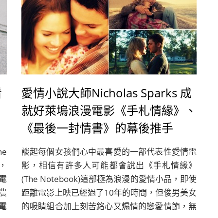
看
愛情小說大師Nicholas Sparks 成
就好萊塢浪漫電影《手札情緣》、
《最後一封情書》的幕後推手
e
談起每個女孩們心中最喜愛的一部代表性愛情電
盤，
影，相信有許多人可能都會說出《手札情緣》
電
(The Notebook)這部極為浪漫的愛情小品，即使
農
距離電影上映已經過了10年的時間，但俊男美女
電
的吸睛組合加上刻苦銘心又煽情的戀愛情節，無