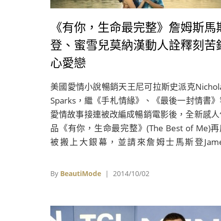
《有你，生命最完整》詹姆斯馬
登、蜜雪兒莫納漢動人詮釋刻苦
心愛戀
美國愛情小說暢銷天王尼可拉斯史派克Nichola
Sparks，繼《手札情緣》、《最後一封情書》
愛情故事接連被改編成暢銷電影後，全新感人
品《有你，生命最完整》(The Best of Me)
被搬上大銀幕，並請來詹姆士馬斯登Jame
Marsden與蜜雪兒莫娜漢Michelle Monagha
演，演繹一段關於緣份、忠誠和犧牲的刻苦銘
By
BeautiMode
| 2014/10/02
愛戀。