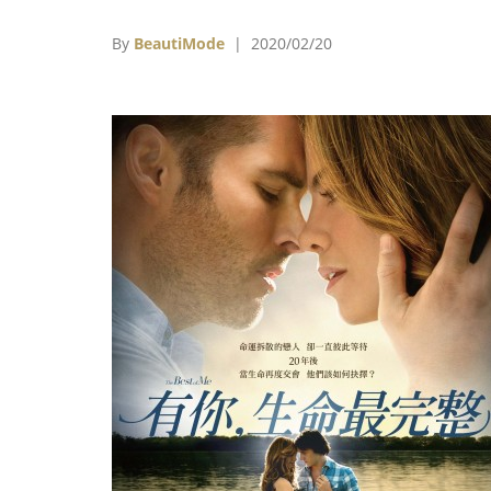
影，一睹這個紅了近30年的電玩，第一次改編
真人動畫結合的電影魅力依舊無法擋，每個參
By
BeautiMode
| 2020/02/20
的國際記者看完都大喊：「好可愛！」、「這
是我們要的金凱瑞！」現在就趕快整理出這回
影的3大幕後秘辛和看點，讓你的《音速小子
更好看！