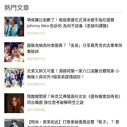
熱門文章
瑪格羅比抱歉了！兩屆奧運花式滑冰選手強尼威爾
Johnny Weir告訴你 為何不該看《老娘叫譚雅》
2018/01/31
服裝收納為何會變黃？「金孫」分享萬秀洗衣店專業保
養秘訣
2021/01/15
兄弟又帥又可愛！湯姆荷蘭一家六口溫馨合體現身 小
蜘蛛人與另外3個弟弟感情超好！
2018/07/13
情敵變閨密？柴克艾弗隆兩任女友《還有機會說再見》
同台飆戲 換位思考破解時空之謎
2017/09/04
【時尚，原來如此】打敗拿破崙靠這雙「靴子」？ 那