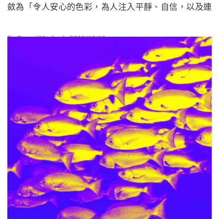
斂為「令人安心的色彩，為人注入平靜、自信，以及連
繫」的色調，這似乎代表Pantone意圖討好所有人，不
願在重要問題上表達立場。
By
BeautiMode
| 2019/12/13