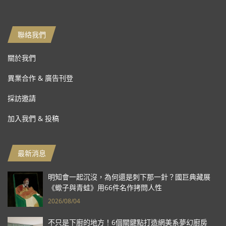
聯絡我們
關於我們
異業合作 & 廣告刊登
採訪邀請
加入我們 & 投稿
最新消息
明知會一起沉沒，為何還是刺下那一針？國巨典藏展
《蠍子與青蛙》用66件名作拷問人性
2026/08/04
不只是下廚的地方！6個關鍵點打造網美系夢幻廚房