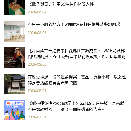
《蠍子與青蛙》用66件名作拷問人性
2026/08/04
不只是下廚的地方！6個關鍵點打造網美系夢幻廚房
2026/08/03
【時尚產業一週要事】愛馬仕業績成長、LVMH時裝部
門終結虧損、Kering轉型策略初現成效、Prada集團財
報亮眼
2026/08/02
在歷史裡過一晚的溫柔提案：雲品「寶桑小町」以女性
限定青旅續寫台東老屋記憶
2026/08/01
《威～連你也Podcast了！》S21E9：有些錢，本來就
不是你該賺的——讀《一個投機者的告白》
2026/07/31