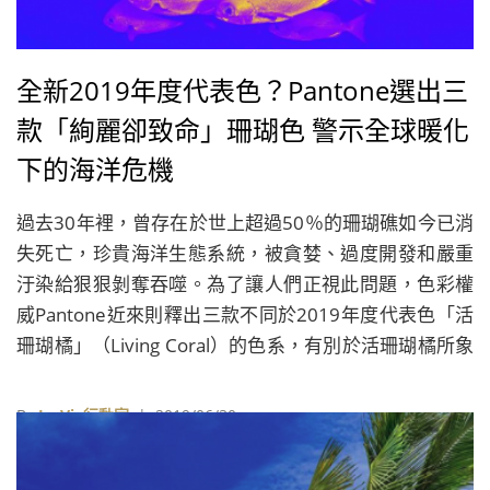
全新2019年度代表色？Pantone選出三
款「絢麗卻致命」珊瑚色 警示全球暖化
下的海洋危機
過去30年裡，曾存在於世上超過50％的珊瑚礁如今已消
失死亡，珍貴海洋生態系統，被貪婪、過度開發和嚴重
汙染給狠狠剝奪吞噬。為了讓人們正視此問題，色彩權
威Pantone近來則釋出三款不同於2019年度代表色「活
珊瑚橘」（Living Coral）的色系，有別於活珊瑚橘所象
徵的愉悅、充滿有機生命力，作為呼籲人們正視海洋生
態的「Glowing，Glowing，Gone」計畫的代表色，則
By
La Vie行動家
| 2019/06/30
揭示珊瑚死亡前發出的絢爛螢光色調。