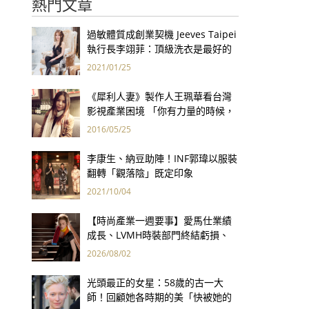
熱門文章
過敏體質成創業契機 Jeeves Taipei
執行長李翊菲：頂級洗衣是最好的
健康保險！
2021/01/25
《犀利人妻》製作人王珮華看台灣
影視產業困境 「你有力量的時候，
別人會看到你的好」
2016/05/25
李康生、納豆助陣！INF郭瑋以服裝
翻轉「觀落陰」既定印象
2021/10/04
【時尚產業一週要事】愛馬仕業績
成長、LVMH時裝部門終結虧損、
Kering轉型策略初現成效、Prada
2026/08/02
集團財報亮眼
光頭最正的女星：58歲的古一大
師！回顧她各時期的美「快被她的