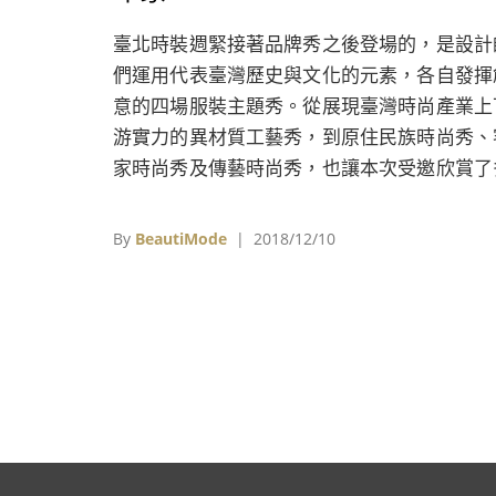
臺北時裝週緊接著品牌秀之後登場的，是設計
們運用代表臺灣歷史與文化的元素，各自發揮
意的四場服裝主題秀。從展現臺灣時尚產業上
游實力的異材質工藝秀，到原住民族時尚秀、
家時尚秀及傳藝時尚秀，也讓本次受邀欣賞了
場服裝秀的美國設計師馬蘭布萊頓（Mala
Breton）大讚，原來臺灣有如此豐沛的設計
By
BeautiMode
| 2018/12/10
量，設計師們將文化元素發揮得淋漓盡致，期
未來能看到更多臺灣的設計人才在國際上發光
熱。