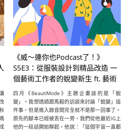
《威～連你也Podcast了！》
人
S5E3：從服裝設計到精品改造 一
個藝術工作者的蛻變新生 ft. 藝術
工作者馬毅
讓
四月《BeautiMode》主題企畫談的是「蛻
改
變」。我想透過跟馬毅的訪談來討論「蛻變」這
秋
件事，但是進入錄音間完全就不是那一回事了。
媽
原先的腳本已經被丟在一旁，我們從他最近IG上
成
他的一段話開始聊起，他說：「這個宇宙一直都