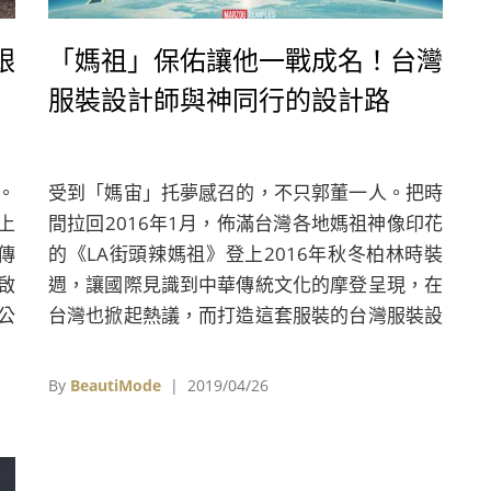
跟
「媽祖」保佑讓他一戰成名！台灣
服裝設計師與神同行的設計路
。
受到「媽宙」托夢感召的，不只郭董一人。把時
上
間拉回2016年1月，佈滿台灣各地媽祖神像印花
傳
的《LA街頭辣媽祖》登上2016年秋冬柏林時裝
啟
週，讓國際見識到中華傳統文化的摩登呈現，在
公
台灣也掀起熱議，而打造這套服裝的台灣服裝設
北
計師馬毅因此一戰成名，開啟了他「與神同行」
的設計之路，不但接獲了濟公寶衣的設計案，更
By
BeautiMode
| 2019/04/26
受文化部邀請參與第一屆臺北時裝週的傳藝時尚
主題秀。