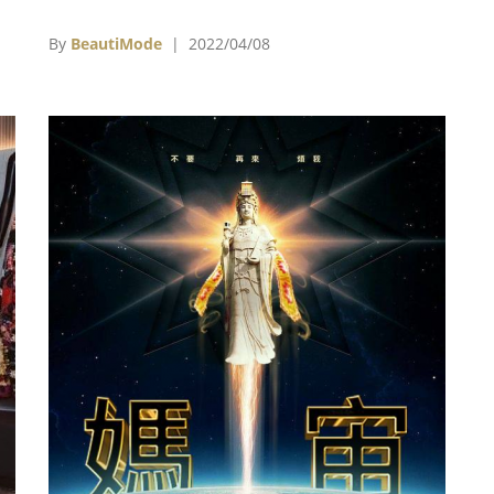
的
是以『選擇』與『交換』在運轉的，像前面提到
又
的一樣，你想要一個包你就是必須付出努力，好
By
BeautiMode
| 2022/04/08
金
的努力像是積極的工作，不好的努力像是偷搶拐
款
騙，都會在某些現實面承擔這件事帶來的『反
饋』。」