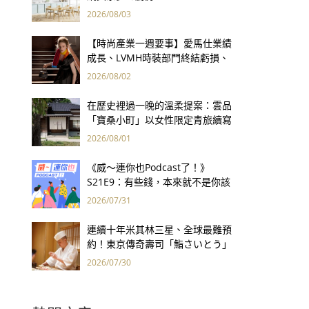
2026/08/03
【時尚產業一週要事】愛馬仕業績
成長、LVMH時裝部門終結虧損、
Kering轉型策略初現成效、Prada
2026/08/02
集團財報亮眼
在歷史裡過一晚的溫柔提案：雲品
「寶桑小町」以女性限定青旅續寫
台東老屋記憶
2026/08/01
《威～連你也Podcast了！》
S21E9：有些錢，本來就不是你該
賺的——讀《一個投機者的告白》
2026/07/31
連續十年米其林三星、全球最難預
約！東京傳奇壽司「鮨さいとう」
為何破例首度來台？
2026/07/30