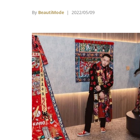
立了工作室，提供修改皮件、服裝、舊物改造
服務，他曾經把CHANEL的防塵袋，做成實用
By
BeautiMode
| 2022/05/09
漂亮的包包，也曾經把LV的大旅行包，改成柏
包的款式，讓那些因為陳舊、設計不適合的包
重獲新生。