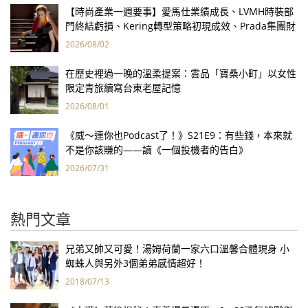
【時尚產業一週要事】愛馬仕業績成長、LVMH時裝部
門終結虧損、Kering轉型策略初現成效、Prada集團財
報亮眼
2026/08/02
在歷史裡過一晚的溫柔提案：雲品「寶桑小町」以女性
限定青旅續寫台東老屋記憶
2026/08/01
《威～連你也Podcast了！》S21E9：有些錢，本來就
不是你該賺的——讀《一個投機者的告白》
2026/07/31
熱門文章
兄弟又帥又可愛！湯姆荷蘭一家六口溫馨合體現身 小
蜘蛛人與另外3個弟弟感情超好！
2018/07/13