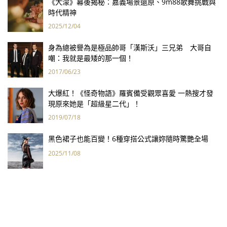
《大濛》幕後揭秘：嘉義場景還原、9m88歌舞挑戰與
時代精神
2025/12/04
身為總被譽為是極品帥哥「漢斯沃」三兄弟 大哥自
嘲：我就是最矮的那一個！
2017/06/23
大爆紅！《怪奇物語》羅賓備受觀眾喜愛 一熱搜才發
現原來她是「超級星二代」！
2019/07/18
黑色裙子也能百變！6種穿搭公式讓妳隨時驚艷全場
2025/11/08