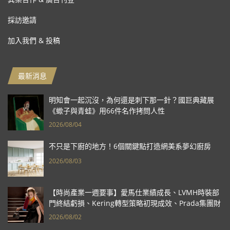
採訪邀請
加入我們 & 投稿
最新消息
明知會一起沉沒，為何還是刺下那一針？國巨典藏展
《蠍子與青蛙》用66件名作拷問人性
2026/08/04
不只是下廚的地方！6個關鍵點打造網美系夢幻廚房
2026/08/03
【時尚產業一週要事】愛馬仕業績成長、LVMH時裝部
門終結虧損、Kering轉型策略初現成效、Prada集團財
報亮眼
2026/08/02