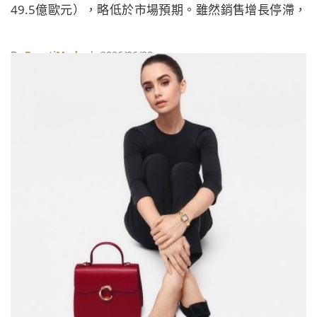
49.5億歐元），略低於市場預期。雖然銷售增長停滯，
但受惠於嚴格的成本控管、中後台管理架構扁平化以加
速決策，以及排除一次性重組費用後的營業利益增長，
By
BeautiMode
| 2026/06/28
集團整體獲利能力與毛利率均有顯著改善。分析師指
出，H&M雖在重組實體通路並縮減3％門市，但其利潤
率、庫存紀律及供應鏈彈性已較往年大為提升。