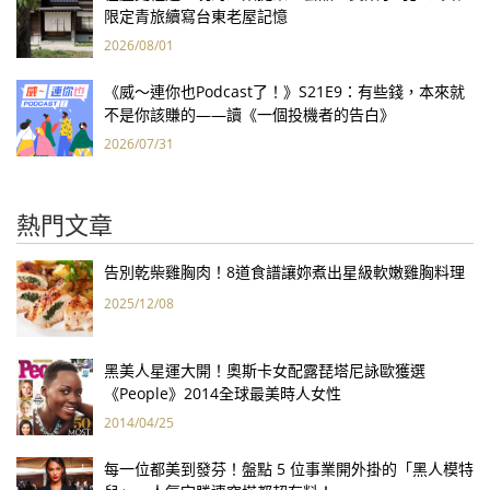
限定青旅續寫台東老屋記憶
2026/08/01
《威～連你也Podcast了！》S21E9：有些錢，本來就
不是你該賺的——讀《一個投機者的告白》
2026/07/31
熱門文章
告別乾柴雞胸肉！8道食譜讓妳煮出星級軟嫩雞胸料理
2025/12/08
黑美人星運大開！奧斯卡女配露琵塔尼詠歐獲選
《People》2014全球最美時人女性
2014/04/25
每一位都美到發芬！盤點 5 位事業開外掛的「黑人模特