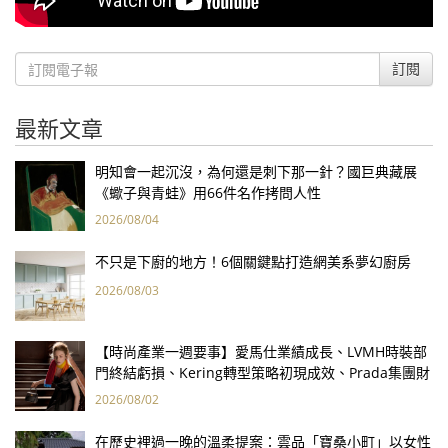
訂閱
最新文章
明知會一起沉沒，為何還是刺下那一針？國巨典藏展
《蠍子與青蛙》用66件名作拷問人性
2026/08/04
不只是下廚的地方！6個關鍵點打造網美系夢幻廚房
2026/08/03
【時尚產業一週要事】愛馬仕業績成長、LVMH時裝部
門終結虧損、Kering轉型策略初現成效、Prada集團財
報亮眼
2026/08/02
在歷史裡過一晚的溫柔提案：雲品「寶桑小町」以女性