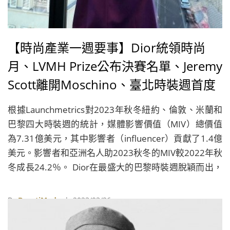
【時尚產業一週要事】Dior統領時尚
月、LVMH Prize公布決賽名單、Jeremy
Scott離開Moschino、臺北時裝週首度
移師臺南
根據Launchmetrics對2023年秋冬紐約、倫敦、米蘭和
巴黎四大時裝週的統計，媒體影響價值（MIV）總價值
為7.31億美元，其中影響者（influencer）貢獻了1.4億
美元。影響者和亞洲名人助2023秋冬的MIV較2022年秋
冬成長24.2％。 Dior在最盛大的巴黎時裝週脫穎而出，
贏得了4,200萬美元的MIV，遠超過競爭對手62％。光是
Blackpink成員Jisoo一人為Dior帶來的媒體影響價值，就
By
BeautiMode
| 2023/03/26
佔Dior所有媒體影響價值的23％，她秀前在IG發表的單
一一則貼文，獲得了800多萬個讚，以及180萬美元的