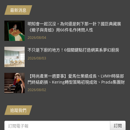
最新消息
明知會一起沉沒，為何還是刺下那一針？國巨典藏展
《蠍子與青蛙》用66件名作拷問人性
2026/08/04
不只是下廚的地方！6個關鍵點打造網美系夢幻廚房
2026/08/03
【時尚產業一週要事】愛馬仕業績成長、LVMH時裝部
門終結虧損、Kering轉型策略初現成效、Prada集團財
報亮眼
2026/08/02
追蹤我們
訂閱